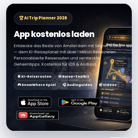
🏆 AI Trip Planner 2026
App kostenlos laden
Entdecke das Beste von Amsterdam mit Secret World
— dem KI-Reiseplaner mit über 1 Million Reisezielen.
Personalisierte Reiserouten und versteckte
Geheimtipps. Kostenlos für iOS & Android.
🧠 KI-Reiserouten
🎒 Reise-Toolkit
🎮 KnowWhere Spiel
🎧 Audioguides
📹 Videos