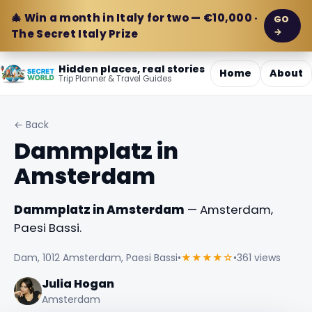
🎄 Win a month in Italy for two — €10,000 ·
GO
→
The Secret Italy Prize
Hidden places, real stories
Home
About
Trip Planner & Travel Guides
← Back
Dammplatz in
Amsterdam
Dammplatz in Amsterdam
— Amsterdam,
Paesi Bassi.
Dam, 1012 Amsterdam, Paesi Bassi
•
★★★★☆
•
361 views
Julia Hogan
Amsterdam