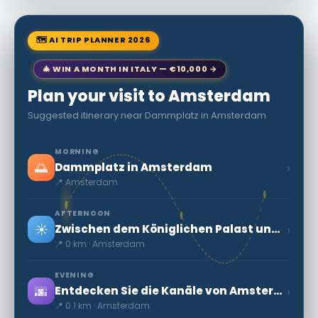
🗺 AI TRIP PLANNER 2026
🎄 WIN A MONTH IN ITALY — €10,000 →
Plan your visit to Amsterdam
Suggested itinerary near Dammplatz in Amsterdam
MORNING
🌅
›
Dammplatz in Amsterdam
📍 Amsterdam
AFTERNOON
☀️
›
Zwischen dem Königlichen Palast und der Neuen Kirche (Nieuwe Kerk)
📍 0 km · Amsterdam
EVENING
🌆
›
Entdecken Sie die Kanäle von Amsterdam: Eine Reise durch Geschichte und Kultur
📍 0.1 km · Amsterdam