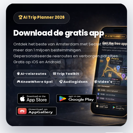
🏆 AI Trip Planner 2026
Download de gratis app
Ontdek het beste van Amsterdam met Secret World —
meer dan 1 miljoen bestemmingen.
Gepersonaliseerde reisroutes en verborgen pareltjes.
Gratis op iOS en Android.
🧠 AI-reisroutes
🎒 Trip Toolkit
🎮 KnowWhere Spel
🎧 Audiogidsen
📹 Video's