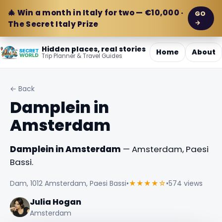
🎄 Win a month in Italy for two — €10,000 ·
GO
→
The Secret Italy Prize
Hidden places, real stories
Home
About
Trip Planner & Travel Guides
← Back
Damplein in
Amsterdam
Damplein in Amsterdam
— Amsterdam, Paesi
Bassi.
Dam, 1012 Amsterdam, Paesi Bassi
•
★★★★☆
•
574 views
Julia Hogan
Amsterdam