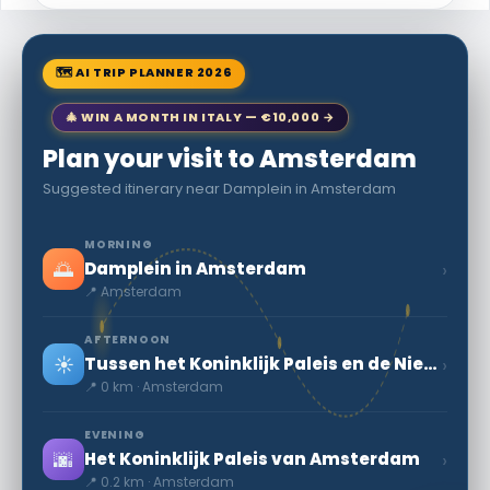
🗺 AI TRIP PLANNER 2026
🎄 WIN A MONTH IN ITALY — €10,000 →
Plan your visit to Amsterdam
Suggested itinerary near Damplein in Amsterdam
MORNING
🌅
›
Damplein in Amsterdam
📍 Amsterdam
AFTERNOON
☀️
›
Tussen het Koninklijk Paleis en de Nieuwe Kerk
📍 0 km · Amsterdam
EVENING
🌆
›
Het Koninklijk Paleis van Amsterdam
📍 0.2 km · Amsterdam