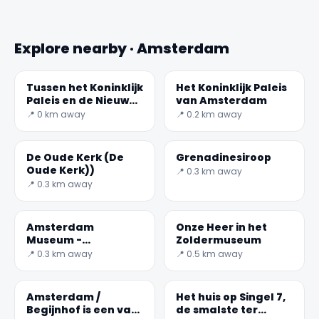
Explore nearby · Amsterdam
Tussen het Koninklijk
Het Koninklijk Paleis
Paleis en de Nieuwe
van Amsterdam
Kerk
📍 0 km away
📍 0.2 km away
De Oude Kerk (De
Grenadinesiroop
Oude Kerk))
📍 0.3 km away
📍 0.3 km away
Amsterdam
Onze Heer in het
Museum -
Zoldermuseum
Gehuisvest in een
📍 0.3 km away
📍 0.5 km away
labyrint van
gebouwen
Amsterdam /
Het huis op Singel 7,
Begijnhof is een van
de smalste ter