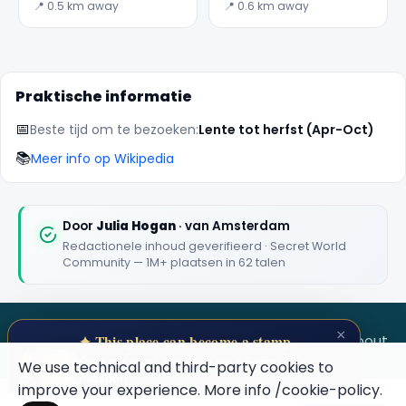
de oudste
wereld
📍 0.5 km away
📍 0.6 km away
binnenhoven
Praktische informatie
📅
Beste tijd om te bezoeken:
Lente tot herfst (Apr-Oct)
📚
Meer info op Wikipedia
Door
Julia Hogan
· van Amsterdam
Redactionele inhoud geverifieerd · Secret World
Community — 1M+ plaatsen in 62 talen
×
SECRET WORLD
Terms
Privacy
About
✦ This place can become a stamp
Collect secret places in your Secret
We use technical and third-party cookies to
Passport.
improve your experience. More info
/cookie-policy
.