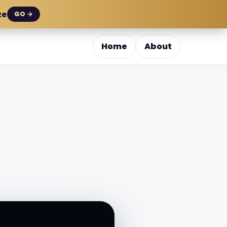
ze
GO →
Home
About