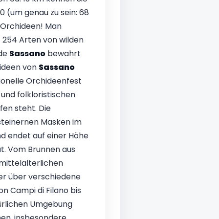
0 (um genau zu sein: 68
n Orchideen! Man
 254 Arten von wilden
nde
Sassano
bewahrt
hideen von
Sassano
itionelle Orchideenfest
nd folkloristischen
fen steht. Die
 steinernen Masken im
nd endet auf einer Höhe
at. Vom Brunnen aus
mittelalterlichen
er über verschiedene
on Campi di Filano bis
atürlichen Umgebung
men, insbesondere