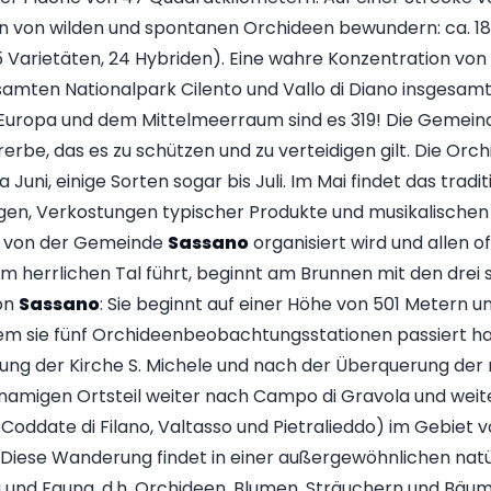
n von wilden und spontanen Orchideen bewundern: ca. 18
5 Varietäten, 24 Hybriden). Eine wahre Konzentration vo
amten Nationalpark Cilento und Vallo di Diano insgesamt
z Europa und dem Mittelmeerraum sind es 319! Die Gemei
erbe, das es zu schützen und zu verteidigen gilt. Die Orc
 Juni, einige Sorten sogar bis Juli. Im Mai findet das trad
en, Verkostungen typischer Produkte und musikalischen u
s von der Gemeinde
Sassano
organisiert wird und allen of
m herrlichen Tal führt, beginnt am Brunnen mit den drei
on
Sassano
: Sie beginnt auf einer Höhe von 501 Metern u
em sie fünf Orchideenbeobachtungsstationen passiert h
tung der Kirche S. Michele und nach der Überquerung der 
hnamigen Ortsteil weiter nach Campo di Gravola und weit
Coddate di Filano, Valtasso und Pietralieddo) im Gebiet v
e. Diese Wanderung findet in einer außergewöhnlichen n
ra und Fauna, d.h. Orchideen, Blumen, Sträuchern und Bäu