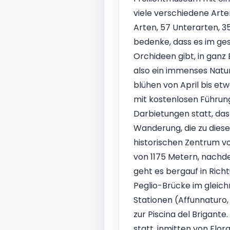
viele verschiedene Arte
Arten, 57 Unterarten, 3
bedenke, dass es im ges
Orchideen gibt, in gan
also ein immenses Natur
blühen von April bis etwa
mit kostenlosen Führung
Darbietungen statt, da
Wanderung, die zu diese
historischen Zentrum v
von 1175 Metern, nachd
geht es bergauf in Rich
Peglio-Brücke im gleic
Stationen (Affunnaturo, 
zur Piscina del Brigant
statt, inmitten von Flo