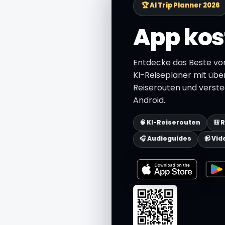
🏆 AI Trip Planner 2026
App kos
Entdecke das Beste vo
KI-Reiseplaner mit über 
Reiserouten und verste
Android.
🧠 KI-Reiserouten
🎒 
🎧 Audioguides
📹 Vid