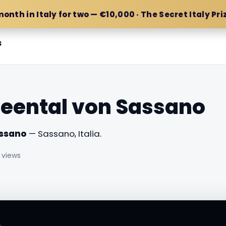
month in Italy for two — €10,000 · The Secret Italy Pri
s
eental von Sassano
assano
— Sassano, Italia.
 views