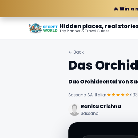
🎄 Win a 
Hidden places, real storie
Trip Planner & Travel Guides
← Back
Das Orchid
Das Orchideental von S
Sassano SA, Italia
•
★★★★☆
•
193
Ranita Crishna
Sassano