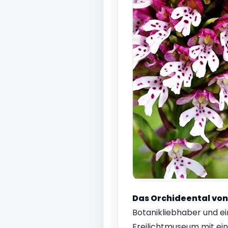
Das Orchideental vo
Botanikliebhaber und ein
Freilichtmuseum mit ein