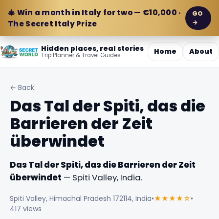
🎄 Win a month in Italy for two — €10,000 ·
GO
→
The Secret Italy Prize
Hidden places, real stories
Home
About
Trip Planner & Travel Guides
← Back
Das Tal der Spiti, das die
Barrieren der Zeit
überwindet
Das Tal der Spiti, das die Barrieren der Zeit
überwindet
— Spiti Valley, India.
Spiti Valley, Himachal Pradesh 172114, India
•
★★★★☆
•
417 views