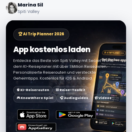
Marina Sil
Spiti Valley
🏆 AI Trip Planner 2026
App kostenlos laden
Entdecke das Beste von Spiti Valley mit Secret World —
dem KI-Reiseplaner mit über 1 Million Reisezielen.
Personalisierte Reiserouten und versteckte
Geheimtipps. Kostenlos für iOS & Android.
🧠 KI-Reiserouten
🎒 Reise-Toolkit
🎮 KnowWhere Spiel
🎧 Audioguides
📹 Videos