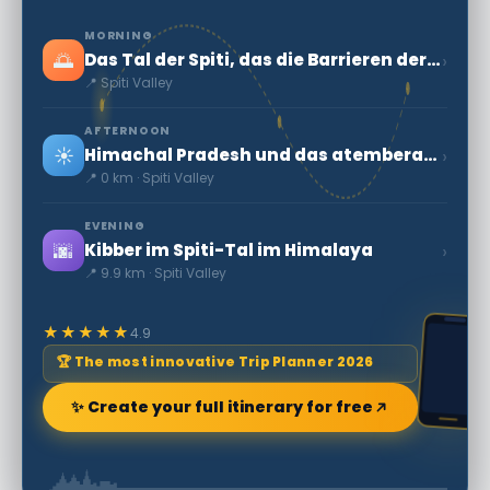
MORNING
🌅
›
Das Tal der Spiti, das die Barrieren der Zeit überwindet
📍 Spiti Valley
AFTERNOON
☀️
›
Himachal Pradesh und das atemberaubende Spiti-Tal
📍 0 km · Spiti Valley
EVENING
🌆
›
Kibber im Spiti-Tal im Himalaya
📍 9.9 km · Spiti Valley
★★★★★
4.9
🏆 The most innovative Trip Planner 2026
✨ Create your full itinerary for free