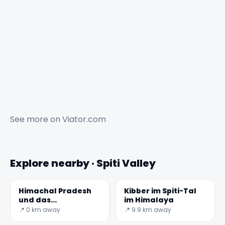
See more on
Viator.com
Explore nearby · Spiti Valley
Himachal Pradesh
Kibber im Spiti-Tal
und das
im Himalaya
atemberaubende
📍 0 km away
📍 9.9 km away
Spiti-Tal