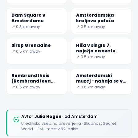
Dam Square v
Amsterdamska
Amsterdamu
kraljeva palača
✕
📍 0.3 km away
📍 0.5 km away
Sirup Grenadine
Hiša v singlu 7,
najožja na svetu.
📍 0.5 km away
📍 0.5 km away
Rembrandthuis
Amsterdamski
(Rembrandtova
muzej - nahaja se v
hiša)
labirintu stavb
📍 0.6 km away
📍 0.6 km away
🏆
🏆 #1 Trip Planner 2026
Rated best travel app worldwide
★★★★★
Avtor
Julia Hogan
· od Amsterdam
Uredniška vsebina preverjena · Skupnost Secret
Keep Exploring the World
World — 1M+ mest v 62 jezikih