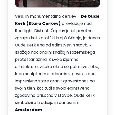
Velik in monumentalno cerkev –
De Oude
Kerk (Stara Cerkev)
prevladuje nad
Red Light District. Čeprav je bil prvotno
zgrajen kot katoliški kraj čaščenja, je danes
Oude Kerk ena od edinstvenih stavb, ki
izražajo nacionalni značaj nizozemskega
protestantizma. S svojo izjemno
arhitekturo, visoka okna so polni svetlobe,
lepo sculpted misericords v pevski zbor,
impresivno stare granit gravestones na
svojih tleh, kot tudi s svojo edinstveno
zgodovino prisotna v stavbe, Oude Kerk
simbolizira tradicijo in današnjim
Amsterdam
.