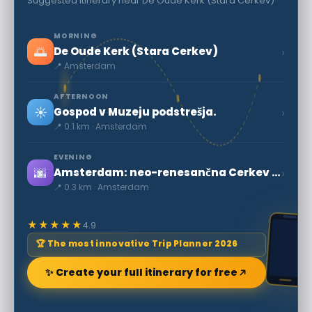
Suggested itinerary near De Oude Kerk (Stara Cerkev)
MORNING
🌅
›
De Oude Kerk (Stara Cerkev)
📍 Amsterdam
AFTERNOON
☀️
›
Gospod v Muzeju podstrešja.
📍 0.1 km · Amsterdam
EVENING
🌆
›
Amsterdam: neo-renesančna Cerkev sv. Nikolaja
📍 0.3 km · Amsterdam
★★★★★
4.9
🏆 The most innovative Trip Planner 2026
✨ Create your full itinerary for free