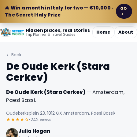
🎄 Win a month in Italy for two — €10,000 ·
GO
→
The Secret Italy Prize
Hidden places, real stories
Home
About
Trip Planner & Travel Guides
← Back
De Oude Kerk (Stara
Cerkev)
De Oude Kerk (Stara Cerkev)
— Amsterdam,
Paesi Bassi.
Oudekerksplein 23, 1012 GX Amsterdam, Paesi Bassi
•
★★★★☆
•
242 views
Julia Hogan