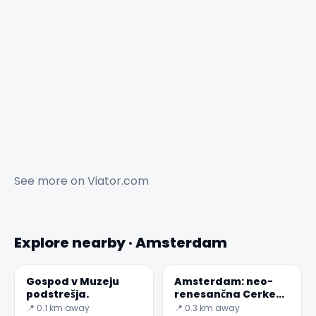
See more on
Viator.com
Explore nearby · Amsterdam
Gospod v Muzeju
Amsterdam: neo-
podstrešja.
renesančna Cerkev
sv. Nikolaja
📍 0.1 km away
📍 0.3 km away