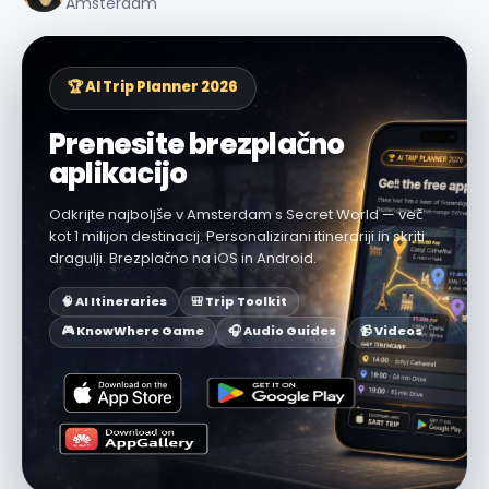
Amsterdam
🏆 AI Trip Planner 2026
Prenesite brezplačno
aplikacijo
Odkrijte najboljše v Amsterdam s Secret World — več
kot 1 milijon destinacij. Personalizirani itinerariji in skriti
dragulji. Brezplačno na iOS in Android.
🧠 AI Itineraries
🎒 Trip Toolkit
🎮 KnowWhere Game
🎧 Audio Guides
📹 Videos