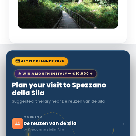
🗺 AI TRIP PLANNER 2026
🎄 WIN A MONTH IN ITALY — €10,000 →
Plan your visit to Spezzano
della Sila
Suggested itinerary near De reuzen van de Sila
MORNING
🌅
›
De reuzen van de Sila
📍 Spezzano della Sila