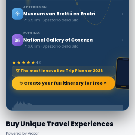
AFTERNOON
☀️
›
Museum van Brettii en Enotri
📍 6.5 km · Spezzano della Sila
EVENING
🌆
›
National Gallery of Cosenza
📍 6.6 km · Spezzano della Sila
★★★★★
4.9
🏆 The most innovative Trip Planner 2026
✨ Create your full itinerary for free
Buy Unique Travel Experiences
Powered by Viator