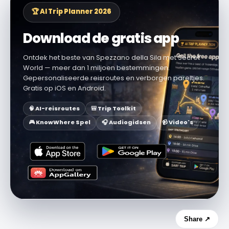
🏆 AI Trip Planner 2026
Download de gratis app
Ontdek het beste van Spezzano della Sila met Secret
World — meer dan 1 miljoen bestemmingen.
Gepersonaliseerde reisroutes en verborgen pareltjes.
Gratis op iOS en Android.
🧠 AI-reisroutes
🎒 Trip Toolkit
🎮 KnowWhere Spel
🎧 Audiogidsen
📹 Video's
Share ↗