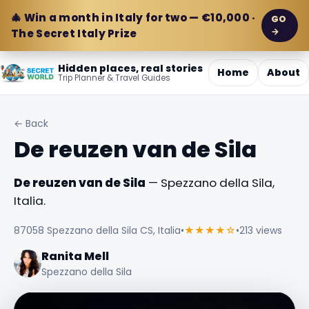
🎄 Win a month in Italy for two — €10,000 ·
GO
→
The Secret Italy Prize
Hidden places, real stories
Home
About
Trip Planner & Travel Guides
← Back
De reuzen van de Sila
De reuzen van de Sila
— Spezzano della Sila,
Italia.
87058 Spezzano della Sila CS, Italia
•
★★★★☆
•
213 views
Ranita Mell
Spezzano della Sila