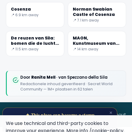
Cosenza
Norman Swabian
Castle of Cosenza
📍 6.9 km away
📍 7.1 km away
De reuzen van Sila:
MAON,
bomen die de lucht
Kunstmuseum van
raken
de achtste en
📍 11.5 km away
📍 14 km away
twintigste eeuw
🏆
🏆 #1 Trip Planner 2026
Rated best travel app worldwide
Door
Ranita Mell
· van Spezzano della Sila
Redactionele inhoud geverifieerd · Secret World
★★★★★
Community — 1M+ plaatsen in 62 talen
Keep Exploring the World
1,000,000+ places in your pocket. Free.
×
SECRET WORLD
Terms
Privacy
About
✦ This place can become a stamp
Collect secret places in your Secret
We use technical and third-party cookies to
Passport.
improve your experience. More info
/cookie-policy
.