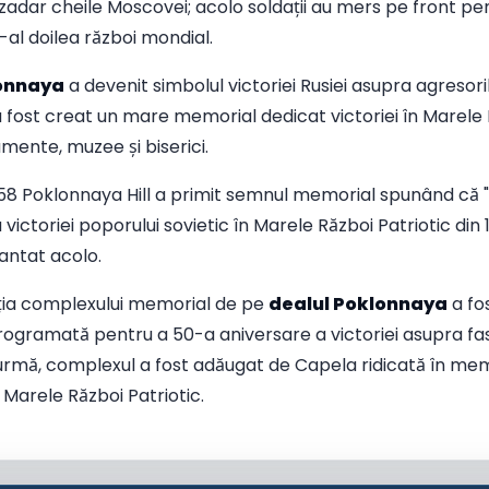
zadar cheile Moscovei; acolo soldații au mers pe front pe
al doilea război mondial.
lonnaya
a devenit simbolul victoriei Rusiei asupra agresorilo
fost creat un mare memorial dedicat victoriei în Marele R
mente, muzee și biserici.
58 Poklonnaya Hill a primit semnul memorial spunând că "v
ctoriei poporului sovietic în Marele Război Patriotic din 1
lantat acolo.
ția complexului memorial de pe
dealul Poklonnaya
a fos
ogramată pentru a 50-a aniversare a victoriei asupra fasc
 urmă, complexul a fost adăugat de Capela ridicată în mem
 Marele Război Patriotic.