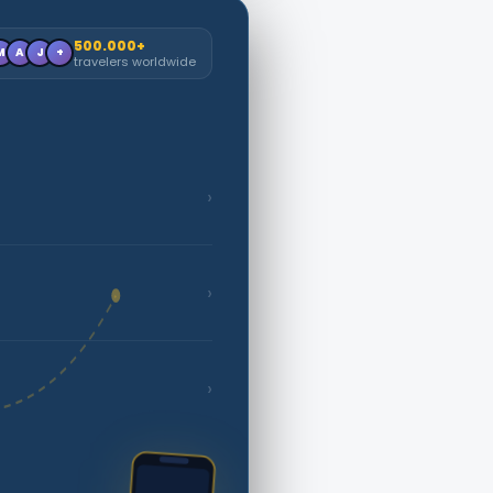
500.000+
M
A
J
+
travelers worldwide
›
›
›