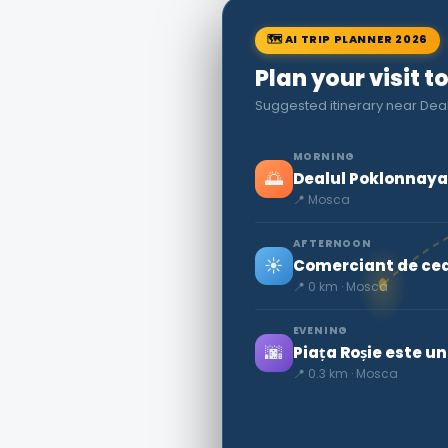
🗺 AI TRIP PLANNER 2026
Plan your visit 
Suggested itinerary near Dea
MORNING
🌅
Dealul Poklonnaya
📍 Mosca
AFTERNOON
☀️
Comerciant de ceai
📍 0 km · Mosca
EVENING
🌆
Piața Roșie este un
📍 0.3 km · Mosca