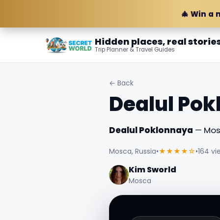
🎄 Win a 
Hidden places, real storie
Trip Planner & Travel Guides
← Back
Dealul Po
Dealul Poklonnaya
— Mosc
Mosca, Russia
•
★★★★☆
•
164 vi
Kim Sworld
Mosca