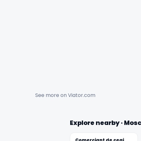
See more on
Viator.com
Explore nearby · Mos
Comerciant de ceai