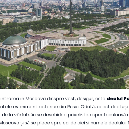
 intrarea în Moscova dinspre vest, desigur, este
dealul P
eritele evenimente istorice din Rusia. Odată, acest deal ușo
de la vârful său se deschidea priveliștea spectaculoasă a 
 Moscova și să se plece spre ea: de aici și numele dealului.