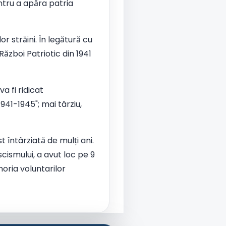
ntru a apăra patria
r străini. În legătură cu
ăzboi Patriotic din 1941
a fi ridicat
941-1945"; mai târziu,
t întârziată de mulți ani.
ismului, a avut loc pe 9
oria voluntarilor