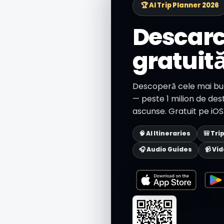
🏆 AI Trip Planner 2026
Descarc
gratuit
Descoperă cele mai bun
— peste 1 milion de desti
ascunse. Gratuit pe iOS 
🧠 AI Itineraries
🎒 Tri
🎧 Audio Guides
📹 Vi