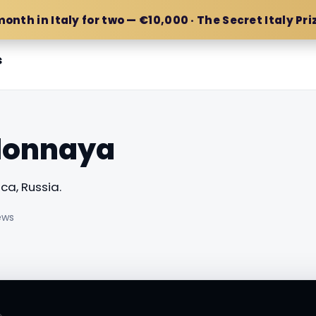
month in Italy for two — €10,000 · The Secret Italy Pri
s
klonnaya
a, Russia.
ews