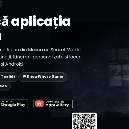
ă aplicația
ă
e locuri din Mosca cu Secret World
nații. Itinerarii personalizate și locuri
și Android.
🎮 KnowWhere Game
p Toolkit
deos