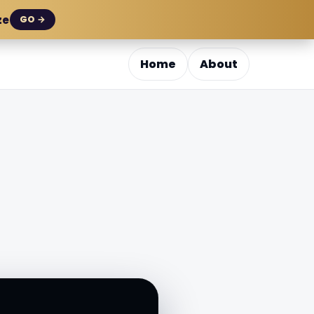
ze
GO →
Home
About