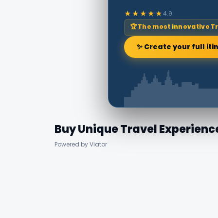
★★★★★
4.9
🏆 The most innovative T
✨ Create your full iti
Buy Unique Travel Experienc
Powered by Viator