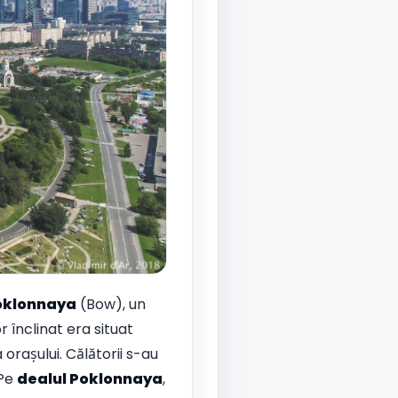
oklonnaya
(Bow), un
r înclinat era situat
orașului. Călătorii s-au
 Pe
dealul Poklonnaya
,