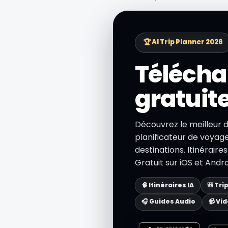
🏆 AI Trip Planner 2026
Télécha
gratuit
Découvrez le meilleur 
planificateur de voyage 
destinations. Itinéraire
Gratuit sur iOS et Andro
🧠 Itinéraires IA
🎒 Tri
🎧 Guides Audio
📹 Vi