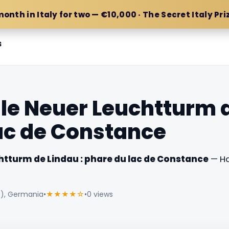
month in Italy for two — €10,000 · The Secret Italy Pri
s
le Neuer Leuchtturm d
ac de Constance
htturm de Lindau : phare du lac de Constance
— Ha
e), Germania
•
★★★★☆
•
0 views