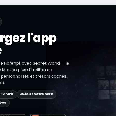
rgez l'app
e
de Hafenpl. avec Secret World — le
IA avec plus d'1 million de
s personnalisés et trésors cachés.
id.
🎮 Jeu KnowWhere
p Toolkit
déos