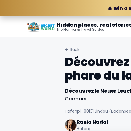
🎄 Win a 
Hidden places, real storie
Trip Planner & Travel Guides
← Back
Découvrez 
phare du l
Découvrez le Neuer Leuc
Germania.
Hafenpl., 88131 Lindau (Bodense
Rania Nadal
Hafenpl.