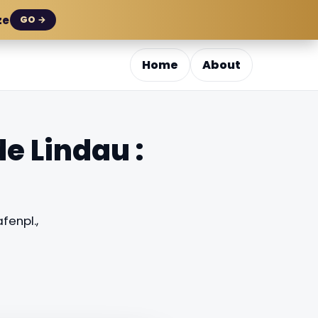
ze
GO →
Home
About
e Lindau :
fenpl.,