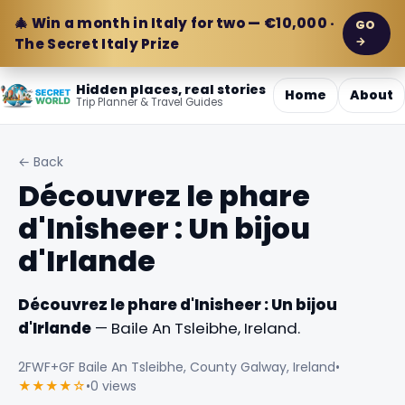
🎄 Win a month in Italy for two — €10,000 ·
GO
→
The Secret Italy Prize
Hidden places, real stories
Home
About
Trip Planner & Travel Guides
← Back
Découvrez le phare
d'Inisheer : Un bijou
d'Irlande
Découvrez le phare d'Inisheer : Un bijou
d'Irlande
— Baile An Tsleibhe, Ireland.
2FWF+GF Baile An Tsleibhe, County Galway, Ireland
•
★★★★☆
•
0 views