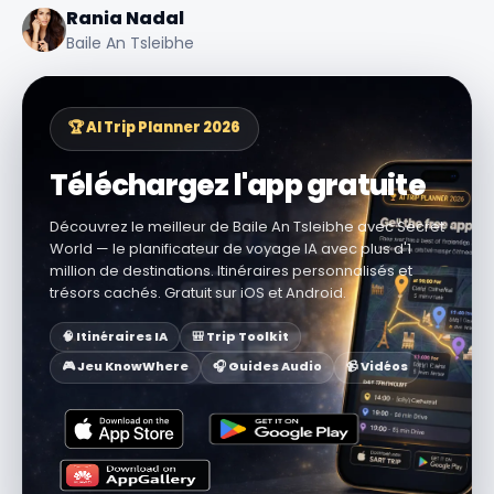
Rania Nadal
Baile An Tsleibhe
🏆 AI Trip Planner 2026
Téléchargez l'app gratuite
Découvrez le meilleur de Baile An Tsleibhe avec Secret
World — le planificateur de voyage IA avec plus d'1
million de destinations. Itinéraires personnalisés et
trésors cachés. Gratuit sur iOS et Android.
🧠 Itinéraires IA
🎒 Trip Toolkit
🎮 Jeu KnowWhere
🎧 Guides Audio
📹 Vidéos