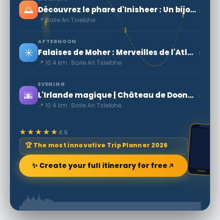
🌅
›
Découvrez le phare d'Inisheer : Un bijou d'Irlande
📍 Baile An Tsleibhe
AFTERNOON
☀️
›
Falaises de Moher : Merveilles de l'Atlantique
📍 10.4 km · Baile An Tsleibhe
EVENING
🌆
›
L'Irlande magique | Château de Doonagore
📍 10.4 km · Baile An Tsleibhe
★★★★★
4.9
🏆 The most innovative Trip Planner 2026
✨ Create your full itinerary for free