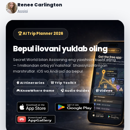
Renee Carlington
Assisi
🏆 AI Trip Planner 2026
Bepul ilovani yuklab oling
Secret World bilan Assisining eng yaxshisini kashf eting
— 1 milliondan ortiq yo'nalishlar. Shaxsiylashtirilgan
marshrutlar. iOS va Android'da bepul.
🧠 AI Itineraries
🎒 Trip Toolkit
🎮 KnowWhere Game
🎧 Audio Guides
📹 Videos