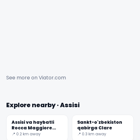
See more on
Viator.com
Explore nearby · Assisi
Assisi va haybatli
Sankt-o'zbekiston
Rocca Maggiore
qabirga Clare
qal'a
📍 0.2 km away
📍 0.3 km away