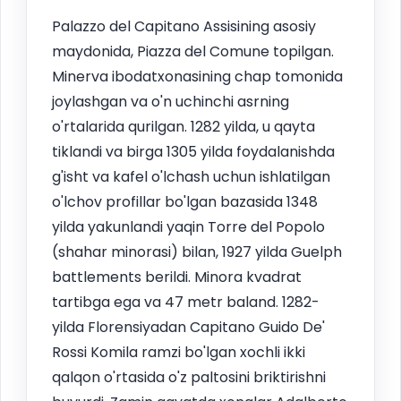
Palazzo del Capitano Assisining asosiy
maydonida, Piazza del Comune topilgan.
Minerva ibodatxonasining chap tomonida
joylashgan va o'n uchinchi asrning
o'rtalarida qurilgan. 1282 yilda, u qayta
tiklandi va birga 1305 yilda foydalanishda
g'isht va kafel o'lchash uchun ishlatilgan
o'lchov profillar bo'lgan bazasida 1348
yilda yakunlandi yaqin Torre del Popolo
(shahar minorasi) bilan, 1927 yilda Guelph
battlements berildi. Minora kvadrat
tartibga ega va 47 metr baland. 1282-
yilda Florensiyadan Capitano Guido De'
Rossi Komila ramzi bo'lgan xochli ikki
qalqon o'rtasida o'z paltosini briktirishni