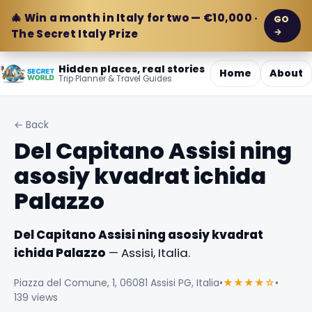
🎄 Win a month in Italy for two — €10,000 ·
GO
→
The Secret Italy Prize
Hidden places, real stories
Home
About
Trip Planner & Travel Guides
← Back
Del Capitano Assisi ning
asosiy kvadrat ichida
Palazzo
Del Capitano Assisi ning asosiy kvadrat
ichida Palazzo
— Assisi, Italia.
Piazza del Comune, 1, 06081 Assisi PG, Italia
•
★★★★☆
•
139 views