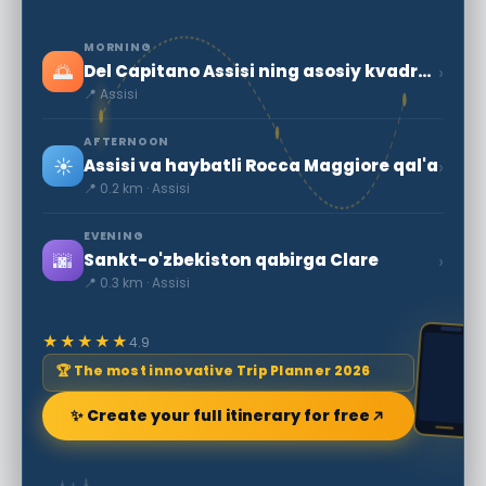
MORNING
🌅
›
Del Capitano Assisi ning asosiy kvadrat ichida Palazzo
📍 Assisi
AFTERNOON
☀️
›
Assisi va haybatli Rocca Maggiore qal'a
📍 0.2 km · Assisi
EVENING
🌆
›
Sankt-o'zbekiston qabirga Clare
📍 0.3 km · Assisi
★★★★★
4.9
🏆 The most innovative Trip Planner 2026
✨ Create your full itinerary for free