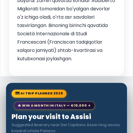
buyurdi. Zamin qavatda xonalar Adalberto
Migliorati tomonidan bo'yalgan devorlar
o'z ichiga oladi, o'rta asr savdolari
tasvirlangan. Binoning birinchi qavatida
Società Internazionale di Studi
Francescani (Franciscan tadqiqotlar
xalqaro jamiyati) shtab-kvartirasi va
kutubxonasi joylashgan.
🗺 AI TRIP PLANNER 2026
🎄 WIN A MONTH IN ITALY — €10,000 →
Plan your visit to Assisi
Suggested itinerary near Del Capitano Assisi ning asosiy
kvadrat ichida Palazzo