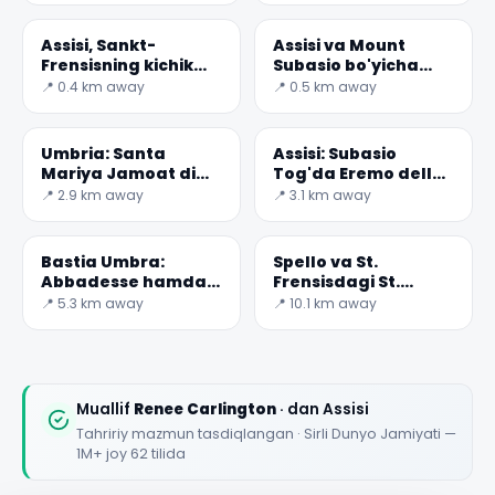
Assisi, Sankt-
Assisi va Mount
Frensisning kichik
Subasio bo'yicha
marvaridi
Benedictine bu
📍 0.4 km away
📍 0.5 km away
convent
Umbria: Santa
Assisi: Subasio
Mariya Jamoat di
Tog'da Eremo delle
Rivotorto
Bu Carceri
📍 2.9 km away
📍 3.1 km away
Bastia Umbra:
Spello va St.
Abbadesse hamda
Frensisdagi St.
San-Paolo
Andrew cherkovi
📍 5.3 km away
📍 10.1 km away
Jamoatining
Muallif
Renee Carlington
· dan Assisi
Tahririy mazmun tasdiqlangan · Sirli Dunyo Jamiyati —
1M+ joy 62 tilida