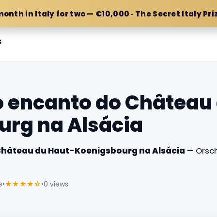
month in Italy for two — €10,000 · The Secret Italy Pri
s
 encanto do Château
urg na Alsácia
Château du Haut-Koenigsbourg na Alsácia
— Orschw
e
•
★★★★☆
•
0 views