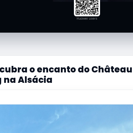
Huawei users
scubra o encanto do Château
 na Alsácia