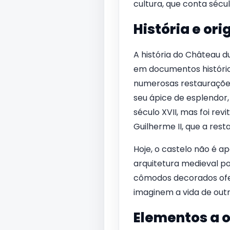
cultura, que conta sécul
História e ori
A história do Château 
em documentos históric
numerosas restaurações 
seu ápice de esplendor,
século XVII, mas foi re
Guilherme II, que a res
Hoje, o castelo não é 
arquitetura medieval po
cômodos decorados ofer
imaginem a vida de outr
Elementos a 