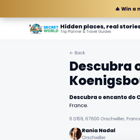
🎄 Win a 
Hidden places, real storie
Trip Planner & Travel Guides
← Back
Descubra o
Koenigsbo
Descubra o encanto do 
France.
6 D159, 67600 Orschwiller, Franc
Rania Nadal
Orschwiller