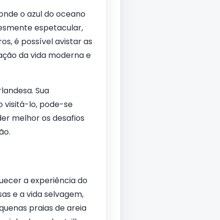
 onde o azul do oceano
plesmente espetacular,
, é possível avistar as
tação da vida moderna e
rlandesa. Sua
 visitá-lo, pode-se
er melhor os desafios
ão.
quecer a experiência do
sas e a vida selvagem,
quenas praias de areia