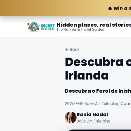
🎄 Win a 
Hidden places, real storie
Trip Planner & Travel Guides
← Back
Descubra o
Irlanda
Descubra o Farol de Inish
2FWF+GF Baile An Tsleibhe, Coun
Rania Nadal
Baile An Tsleibhe