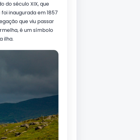
do do século XIX, que
a foi inaugurada em 1857
egação que viu passar
ermelha, é um símbolo
 ilha.