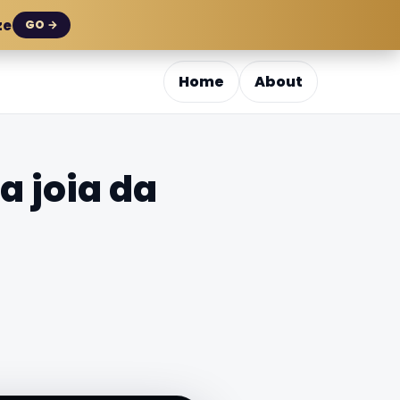
ze
GO →
Home
About
a joia da