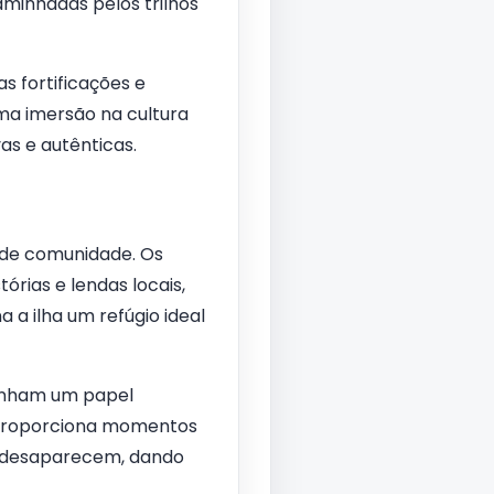
inhadas pelos trilhos
s fortificações e
uma imersão na cultura
vas e autênticas.
 de comunidade. Os
órias e lendas locais,
 a ilha um refúgio ideal
penham um papel
e proporciona momentos
ia desaparecem, dando