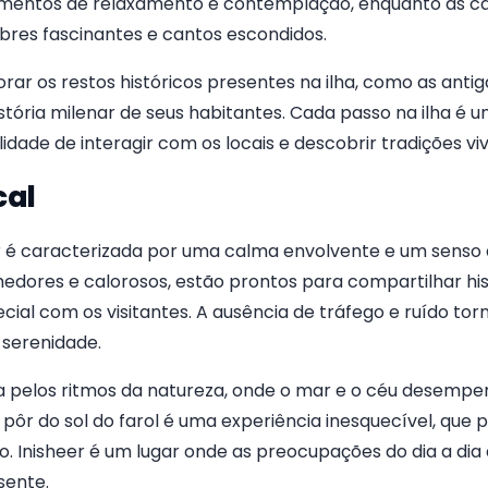
entos de relaxamento e contemplação, enquanto as cam
bres fascinantes e cantos escondidos.
ar os restos históricos presentes na ilha, como as antiga
istória milenar de seus habitantes. Cada passo na ilha é 
lidade de interagir com os locais e descobrir tradições vi
cal
r é caracterizada por uma calma envolvente e um senso
hedores e calorosos, estão prontos para compartilhar hist
ial com os visitantes. A ausência de tráfego e ruído torna
serenidade.
da pelos ritmos da natureza, onde o mar e o céu desem
 pôr do sol do farol é uma experiência inesquecível, qu
ão. Inisheer é um lugar onde as preocupações do dia a d
sente.