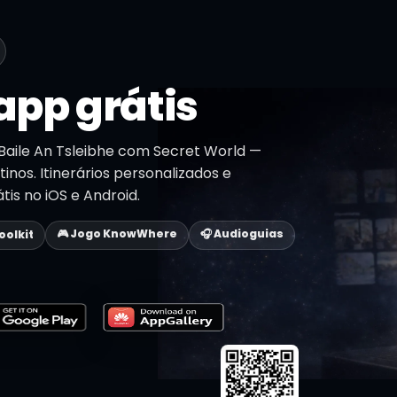
app grátis
Baile An Tsleibhe com Secret World —
tinos. Itinerários personalizados e
tis no iOS e Android.
🎮 Jogo KnowWhere
🎧 Audioguias
Toolkit