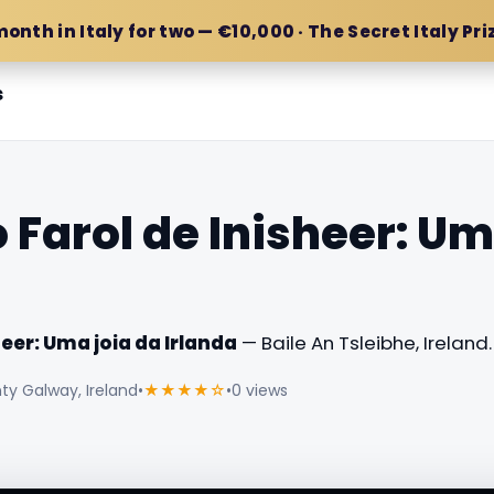
month in Italy for two — €10,000 · The Secret Italy Pri
s
 Farol de Inisheer: Um
eer: Uma joia da Irlanda
— Baile An Tsleibhe, Ireland.
ty Galway, Ireland
•
★★★★☆
•
0 views