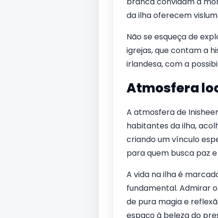
branca convidam a mom
da ilha oferecem vislum
Não se esqueça de explor
igrejas, que contam a h
irlandesa, com a possibi
Atmosfera lo
A atmosfera de Inishee
habitantes da ilha, acol
criando um vínculo espec
para quem busca paz e 
A vida na ilha é marca
fundamental. Admirar o
de pura magia e reflex
espaço à beleza do pre