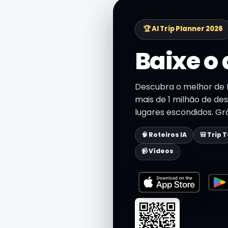
🏆 AI Trip Planner 2026
Baixe o 
Descubra o melhor de 
mais de 1 milhão de des
lugares escondidos. Grá
🧠 Roteiros IA
🎒 Trip 
📹 Vídeos