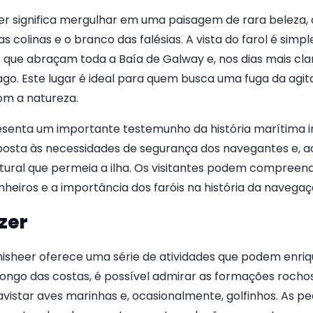
eer significa mergulhar em uma paisagem de rara beleza,
s colinas e o branco das falésias. A vista do farol é sim
e abraçam toda a Baía de Galway e, nos dias mais claros
lago. Este lugar é ideal para quem busca uma fuga da agi
om a natureza.
resenta um importante testemunho da história marítima i
osta às necessidades de segurança dos navegantes e, ao
tural que permeia a ilha. Os visitantes podem compreend
heiros e a importância dos faróis na história da navegaç
zer
, Inisheer oferece uma série de atividades que podem enri
longo das costas, é possível admirar as formações rocho
istar aves marinhas e, ocasionalmente, golfinhos. As pe