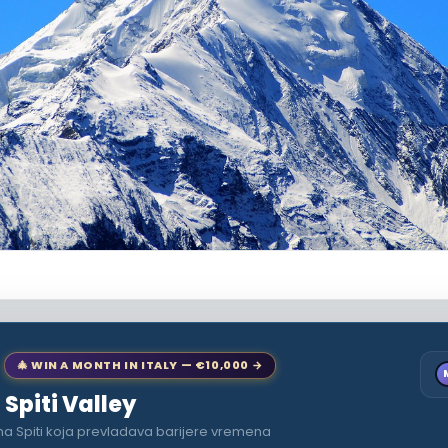
🎄 WIN A MONTH IN ITALY — €10,000 →
 Spiti Valley
na Spiti koja prevladava barijere vremena