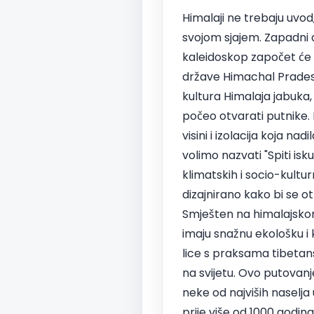
Himalaji ne trebaju uvod,
svojom sjajem. Zapadni d
kaleidoskop započet će i
države Himachal Pradesh
kultura Himalaja jabuka, a
počeo otvarati putnike.
visini i izolacija koja na
volimo nazvati "Spiti is
klimatskih i socio-kultu
dizajnirano kako bi se o
Smješten na himalajskom 
imaju snažnu ekološku i k
lice s praksama tibetan
na svijetu. Ovo putovanj
neke od najviših naselja 
prije više od 1000 godina 