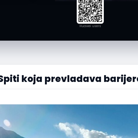
Huawei users
Spiti koja prevladava barij