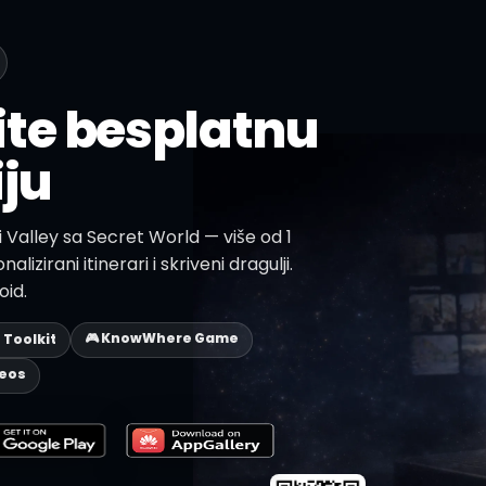
te besplatnu
iju
ti Valley sa Secret World — više od 1
alizirani itinerari i skriveni dragulji.
oid.
🎮 KnowWhere Game
p Toolkit
deos