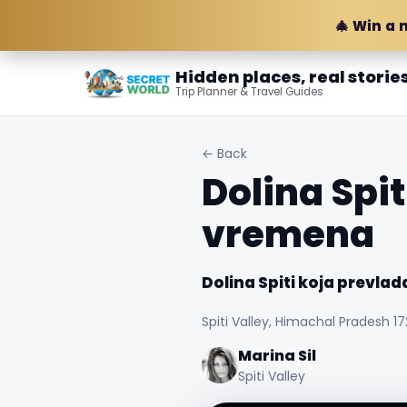
🎄 Win a 
Hidden places, real storie
Trip Planner & Travel Guides
← Back
Dolina Spit
vremena
Dolina Spiti koja prevla
Spiti Valley, Himachal Pradesh 172
Marina Sil
Spiti Valley