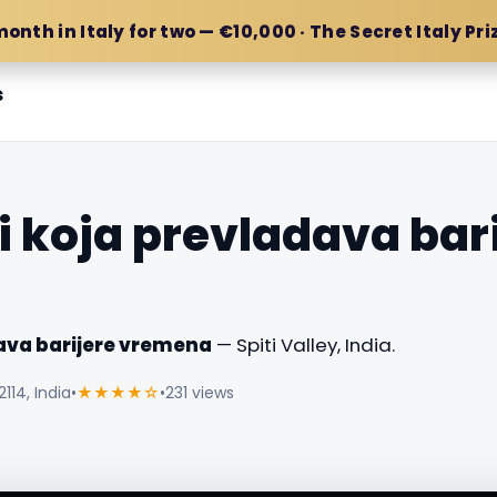
month in Italy for two — €10,000 · The Secret Italy Pri
s
i koja prevladava bar
dava barijere vremena
— Spiti Valley, India.
114, India
•
★★★★☆
•
231 views