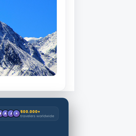
500.000+
M
A
J
+
travelers worldwide