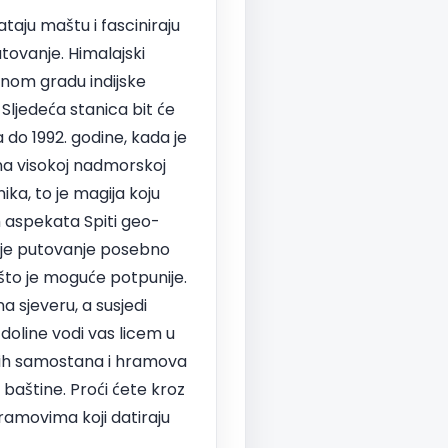
ataju maštu i fasciniraju
utovanje. Himalajski
vnom gradu indijske
Sljedeća stanica bit će
ta do 1992. godine, kada je
na visokoj nadmorskoj
nika, to je magija koju
h aspekata Spiti geo-
o je putovanje posebno
 što je moguće potpunije.
 sjeveru, a susjedi
 doline vodi vas licem u
čkih samostana i hramova
 baštine. Proći ćete kroz
hramovima koji datiraju