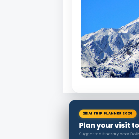
🗺 AI TRIP PLANNER 2026
Plan your visit to
Suggested itinerary near Doli