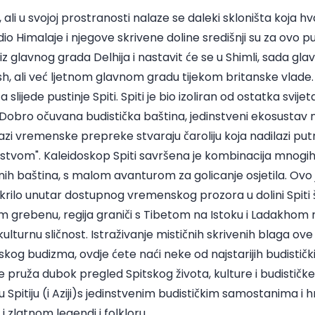
 ali u svojoj prostranosti nalaze se daleki skloništa koja hv
io Himalaje i njegove skrivene doline središnji su za ovo p
z glavnog grada Delhija i nastavit će se u Shimli, sada gla
, ali već ljetnom glavnom gradu tijekom britanske vlade. 
 slijede pustinje Spiti. Spiti je bio izoliran od ostatka svije
 Dobro očuvana budistička baština, jedinstveni ekosustav 
dilazi vremenske prepreke stvaraju čaroliju koja nadilazi put
kustvom". Kaleidoskop Spiti savršena je kombinacija mnogi
rnih baština, s malom avanturom za golicanje osjetila. Ov
tkrilo unutar dostupnog vremenskog prozora u dolini Spiti
grebenu, regija graniči s Tibetom na Istoku i Ladakhom na
ulturnu sličnost. Istraživanje mističnih skrivenih blaga ove
skog budizma, ovdje ćete naći neke od najstarijih budisti
e pruža dubok pregled Spitskog života, kulture i budističke
u Spitiju (i Aziji)s jedinstvenim budističkim samostanima i 
i zlatnom legendi i folkloru.