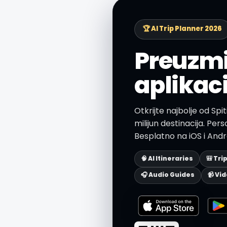
🏆 AI Trip Planner 2026
Preuzmi
aplikac
Otkrijte najbolje od Spi
milijun destinacija. Person
Besplatno na iOS i Andr
🧠 AI Itineraries
🎒 Tri
🎧 Audio Guides
📹 Vi