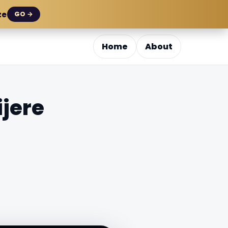
ze
GO →
Home
About
ijere