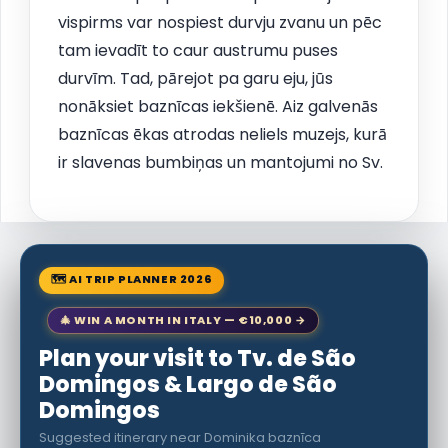
vispirms var nospiest durvju zvanu un pēc
tam ievadīt to caur austrumu puses
durvīm. Tad, pārejot pa garu eju, jūs
nonāksiet baznīcas iekšienē. Aiz galvenās
baznīcas ēkas atrodas neliels muzejs, kurā
ir slavenas bumbiņas un mantojumi no Sv.
🗺 AI TRIP PLANNER 2026
🎄 WIN A MONTH IN ITALY — €10,000 →
Plan your visit to Tv. de São
Domingos & Largo de São
Domingos
Suggested itinerary near Dominika baznīca