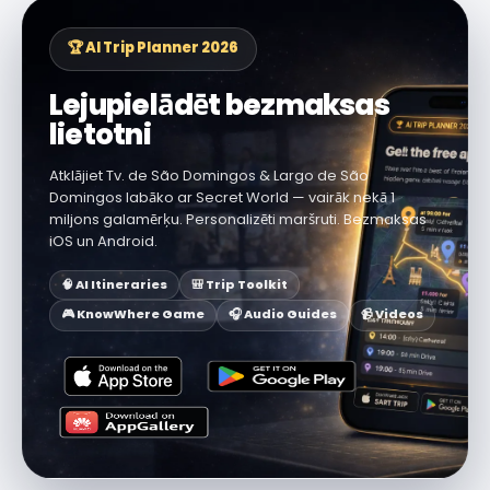
🏆 AI Trip Planner 2026
Lejupielādēt bezmaksas
lietotni
Atklājiet Tv. de São Domingos & Largo de São
Domingos labāko ar Secret World — vairāk nekā 1
miljons galamērķu. Personalizēti maršruti. Bezmaksas
iOS un Android.
🧠 AI Itineraries
🎒 Trip Toolkit
🎮 KnowWhere Game
🎧 Audio Guides
📹 Videos