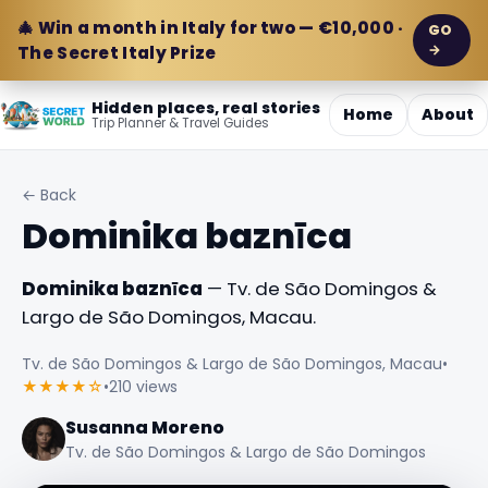
🎄 Win a month in Italy for two — €10,000 ·
GO
→
The Secret Italy Prize
Hidden places, real stories
Home
About
Trip Planner & Travel Guides
← Back
Dominika baznīca
Dominika baznīca
— Tv. de São Domingos &
Largo de São Domingos, Macau.
Tv. de São Domingos & Largo de São Domingos, Macau
•
★★★★☆
•
210 views
Susanna Moreno
Tv. de São Domingos & Largo de São Domingos