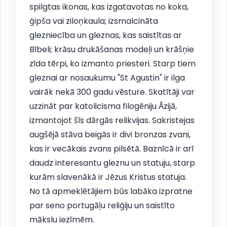
spilgtas ikonas, kas izgatavotas no koka,
ģipša vai ziloņkaula; izsmalcināta
glezniecība un gleznas, kas saistītas ar
Bībeli; krāsu drukāšanas modeļi un krāšņie
zīda tērpi, ko izmanto priesteri. Starp tiem
gleznai ar nosaukumu "St Agustin" ir ilga
vairāk nekā 300 gadu vēsture. Skatītāji var
uzzināt par katolicisma filogēniju Āzijā,
izmantojot šīs dārgās relikvijas. Sakristejas
augšējā stāva beigās ir divi bronzas zvani,
kas ir vecākais zvans pilsētā. Baznīcā ir arī
daudz interesantu gleznu un statuju, starp
kurām slavenākā ir Jēzus Kristus statuja.
No tā apmeklētājiem būs labāka izpratne
par seno portugāļu reliģiju un saistīto
mākslu iezīmēm.