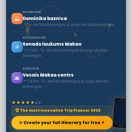
MORNING
🌅
›
Dominika baznīca
📍 Tv. de São Domingos & Largo de São Domingos
AFTERNOON
Senado laukums Makao
☀️
›
📍 0.1 km · Tv. de São Domingos & Largo de São
Domingos
EVENING
Vecais Makao centrs
🌆
›
📍 0.8 km · Tv. de São Domingos & Largo de São
Domingos
★★★★★
4.9
🏆 The most innovative Trip Planner 2026
✨ Create your full itinerary for free