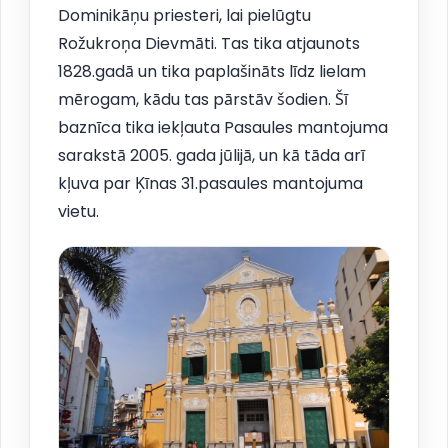
Dominikāņu priesteri, lai pielūgtu
Rožukroņa Dievmāti. Tas tika atjaunots
1828.gadā un tika paplašināts līdz lielam
mērogam, kādu tas pārstāv šodien. Šī
baznīca tika iekļauta Pasaules mantojuma
sarakstā 2005. gada jūlijā, un kā tāda arī
kļuva par Ķīnas 31.pasaules mantojuma
vietu.