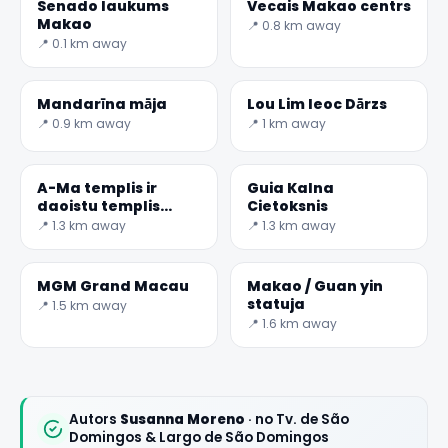
Senado laukums
Vecais Makao centrs
Makao
📍 0.8 km away
📍 0.1 km away
Mandarīna māja
Lou Lim Ieoc Dārzs
📍 0.9 km away
📍 1 km away
✕
A-Ma templis ir
Guia Kalna
daoistu templis
Cietoksnis
Makao
📍 1.3 km away
📍 1.3 km away
MGM Grand Macau
Makao / Guan yin
statuja
📍 1.5 km away
📍 1.6 km away
🏆
🏆 #1 Trip Planner 2026
Rated best travel app worldwide
Autors
Susanna Moreno
· no Tv. de São
Domingos & Largo de São Domingos