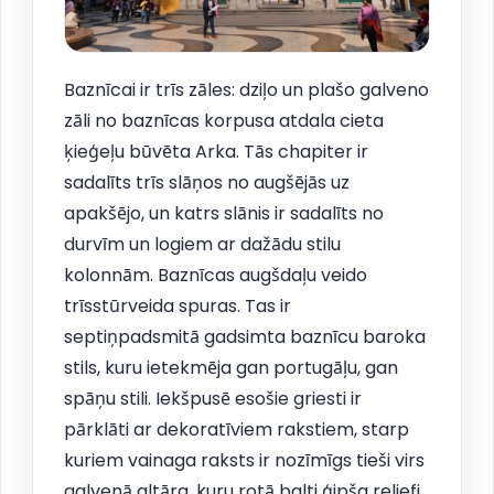
Baznīcai ir trīs zāles: dziļo un plašo galveno
zāli no baznīcas korpusa atdala cieta
ķieģeļu būvēta Arka. Tās chapiter ir
sadalīts trīs slāņos no augšējās uz
apakšējo, un katrs slānis ir sadalīts no
durvīm un logiem ar dažādu stilu
kolonnām. Baznīcas augšdaļu veido
trīsstūrveida spuras. Tas ir
septiņpadsmitā gadsimta baznīcu baroka
stils, kuru ietekmēja gan portugāļu, gan
spāņu stili. Iekšpusē esošie griesti ir
pārklāti ar dekoratīviem rakstiem, starp
kuriem vainaga raksts ir nozīmīgs tieši virs
galvenā altāra, kuru rotā balti ģipša reljefi