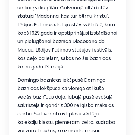
un korķviļķu pīlāri. Galvenajā altārī stāv
statuja "Madonna, kas tur bērnu Kristu".
Lēdijas Fatimas statuja stāv svētnīcā, kuru
kopš 1929.gada ir apstiprinājusi izstādīšanai
un pielūgšanai baznīcā Diecesano de
Macau. Lēdijas Fatimas statujas festivāls,
kas ceļo pa ielām, sākas no šīs baznīcas
katru gadu 13. maijā.
Domingo baznīcas iekšpusē Domingo
baznīcas iekšpusē Kā vienīgā atlikušā
vecās baznīcas daļa, labajā pusē esošajā
sakristejā ir gandrīz 300 reliģisko mākslas
darbu. Šeit var atrast plašu vērtīgu
kolekciju klāstu, piemēram, zelta, sudraba
vai vara traukus, ko izmanto masai;