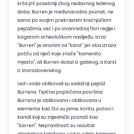
krša još posebniji zbog nedavnog ledenog
doba. Burren je međunarodno poznat, ne
samo po svojim prekrasnim krečnjačkim
pejzažima, već i po izvanrednoj flori regije i
bogatom arheološkom naslijeđu. Izraz
"Burren" je sinonim za "karst" jer oba izraza
potiču od riječi koje znače "kamenito
mjesto", ali Burren dolazi iz galskog, a Karst
iz staroslovenskog.
Led i voda oblikovali su sadašnji pejzaž
Burrena. Tipična popločana površina
Burrena je oblikovana i oblikovana u
elemente kao što su jame, korita, potoci i
kanali koji su zajednički poznati kao
"karren". Nepravilnosti su rezultat
glacijalnog taloženja. Led je odnio kamenje