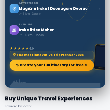
AFTERNOON
☀️
›
Magična Irska | Doonagore Dvorac
📍 5 km · Doolin
EVENING
🌆
›
Irske litice Moher
📍 9.6 km · Doolin
★★★★★
4.9
🏆 The most innovative Trip Planner 2026
✨ Create your full itinerary for free
Buy Unique Travel Experiences
Powered by Viator