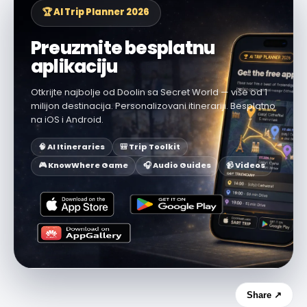
🏆 AI Trip Planner 2026
Preuzmite besplatnu
aplikaciju
Otkrijte najbolje od Doolin sa Secret World — više od 1
milijon destinacija. Personalizovani itinerariji. Besplatno
na iOS i Android.
🧠 AI Itineraries
🎒 Trip Toolkit
🎮 KnowWhere Game
🎧 Audio Guides
📹 Videos
Share ↗