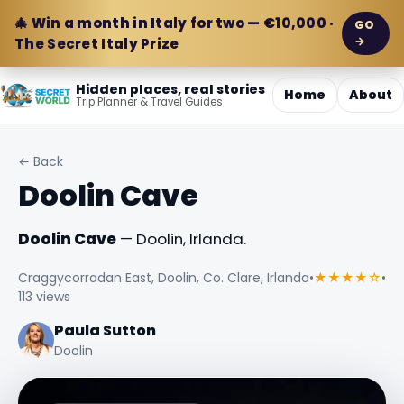
🎄 Win a month in Italy for two — €10,000 ·
GO
→
The Secret Italy Prize
Hidden places, real stories
Home
About
Trip Planner & Travel Guides
← Back
Doolin Cave
Doolin Cave
— Doolin, Irlanda.
Craggycorradan East, Doolin, Co. Clare, Irlanda
•
★★★★☆
•
113 views
Paula Sutton
Doolin