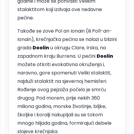
godine i može se pohvaliti Velikim
stalaktitom koji izdvaja ove nedavne
pećine.
Takođe se zove Pol an Ionain (ili Poll-an-
Ionain), krečnjačka pećina se nalazi u blizini
grada
Doolin
u okrugu Clare, Irska, na
zapadnom kraju Burrena. U pećini
Doolin
možete otkriti evokativna okruženja i,
naravno, gore spomenuti Veliki stalaktit,
najduži stalaktit na sjevernoj hemisferi.
Rođenje ovog pejzaža počelo je smrću
drugog. Pod morem, prije nekih 360
miliona godina, morske životinje, biljke,
školjke i koralji nakupljali su se tokom
mnogo hiljada godina, formirajući debele
slojeve krečnjaka.