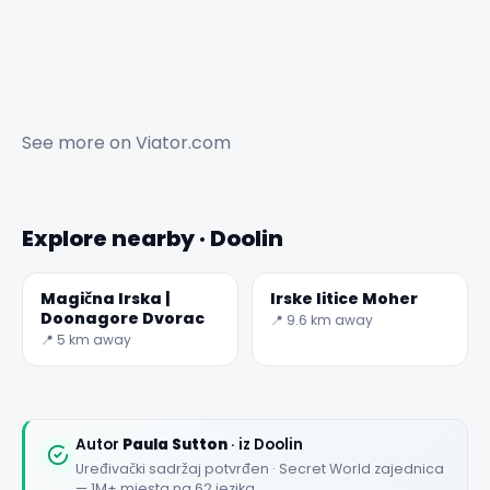
See more on
Viator.com
✕
Explore nearby · Doolin
Magična Irska |
Irske litice Moher
Doonagore Dvorac
📍 9.6 km away
📍 5 km away
🏆
🏆 #1 Trip Planner 2026
Rated best travel app worldwide
Autor
Paula Sutton
· iz Doolin
Uređivački sadržaj potvrđen · Secret World zajednica
★★★★★
— 1M+ mjesta na 62 jezika