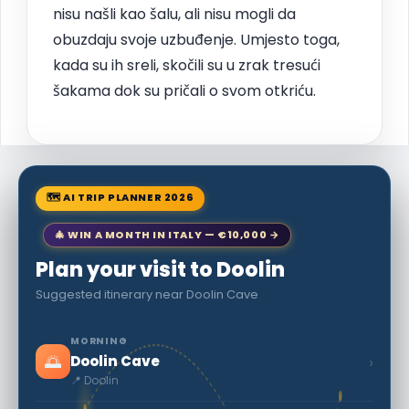
nisu našli kao šalu, ali nisu mogli da
obuzdaju svoje uzbuđenje. Umjesto toga,
kada su ih sreli, skočili su u zrak tresući
šakama dok su pričali o svom otkriću.
🗺 AI TRIP PLANNER 2026
🎄 WIN A MONTH IN ITALY — €10,000 →
Plan your visit to Doolin
Suggested itinerary near Doolin Cave
MORNING
🌅
›
Doolin Cave
📍 Doolin