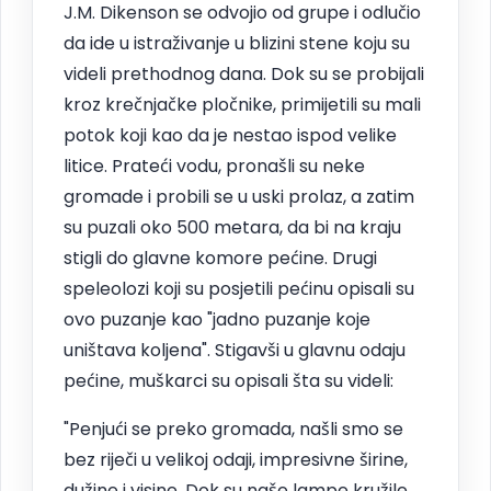
J.M. Dikenson se odvojio od grupe i odlučio
da ide u istraživanje u blizini stene koju su
videli prethodnog dana. Dok su se probijali
kroz krečnjačke pločnike, primijetili su mali
potok koji kao da je nestao ispod velike
litice. Prateći vodu, pronašli su neke
gromade i probili se u uski prolaz, a zatim
su puzali oko 500 metara, da bi na kraju
stigli do glavne komore pećine. Drugi
speleolozi koji su posjetili pećinu opisali su
ovo puzanje kao "jadno puzanje koje
uništava koljena". Stigavši u glavnu odaju
pećine, muškarci su opisali šta su videli:
"Penjući se preko gromada, našli smo se
bez riječi u velikoj odaji, impresivne širine,
dužine i visine. Dok su naše lampe kružile