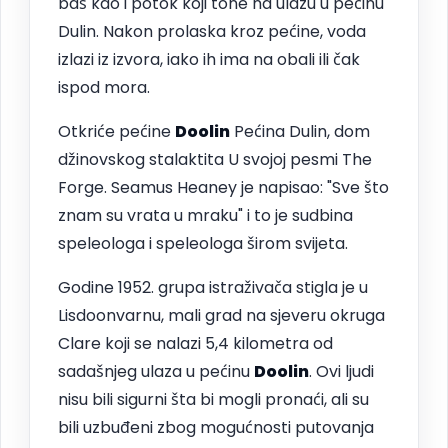
baš kao i potok koji tone na ulazu u pećinu
Dulin. Nakon prolaska kroz pećine, voda
izlazi iz izvora, iako ih ima na obali ili čak
ispod mora.
Otkriće pećine
Doolin
Pećina Dulin, dom
džinovskog stalaktita U svojoj pesmi The
Forge. Seamus Heaney je napisao: "Sve što
znam su vrata u mraku" i to je sudbina
speleologa i speleologa širom svijeta.
Godine 1952. grupa istraživača stigla je u
Lisdoonvarnu, mali grad na sjeveru okruga
Clare koji se nalazi 5,4 kilometra od
sadašnjeg ulaza u pećinu
Doolin
. Ovi ljudi
nisu bili sigurni šta bi mogli pronaći, ali su
bili uzbuđeni zbog mogućnosti putovanja