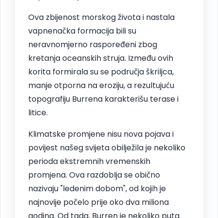
Ova zbijenost morskog života i nastala
vapnenačka formacija bili su
neravnomjerno raspoređeni zbog
kretanja oceanskih struja. Između ovih
korita formirala su se područja škriljca,
manje otporna na eroziju, a rezultujuću
topografiju Burrena karakterišu terase i
litice.
Klimatske promjene nisu nova pojava i
povijest našeg svijeta obilježila je nekoliko
perioda ekstremnih vremenskih
promjena. Ova razdoblja se obično
nazivaju "ledenim dobom", od kojih je
najnovije počelo prije oko dva miliona
godina. Od tada, Burren je nekoliko puta