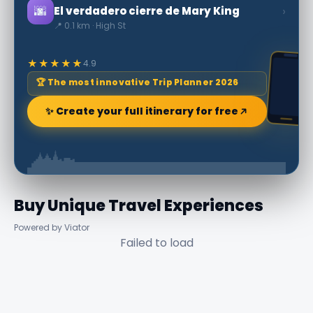
🌆
›
El verdadero cierre de Mary King
📍 0.1 km · High St
★★★★★
4.9
🏆 The most innovative Trip Planner 2026
✨ Create your full itinerary for free
Buy Unique Travel Experiences
Powered by Viator
Failed to load