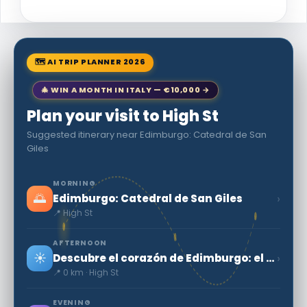
🗺 AI TRIP PLANNER 2026
🎄 WIN A MONTH IN ITALY — €10,000 →
Plan your visit to High St
Suggested itinerary near Edimburgo: Catedral de San
Giles
MORNING
🌅
›
Edimburgo: Catedral de San Giles
📍 High St
AFTERNOON
☀️
›
Descubre el corazón de Edimburgo: el Heart of Midlothian
📍 0 km · High St
EVENING