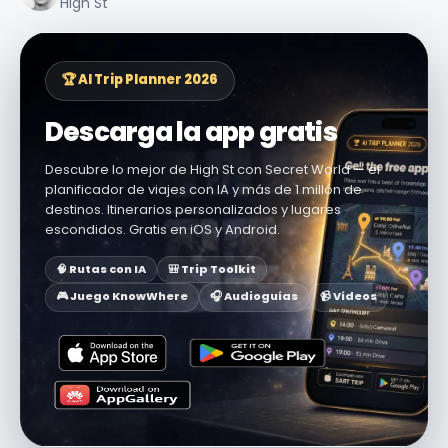
High St
🏆 AI Trip Planner 2026
Descarga la app gratis
Descubre lo mejor de High St con Secret World — el
planificador de viajes con IA y más de 1 millón de
destinos. Itinerarios personalizados y lugares
escondidos. Gratis en iOS y Android.
🧠 Rutas con IA
🎒 Trip Toolkit
🎮 Juego KnowWhere
🎧 Audioguías
📹 Vídeos