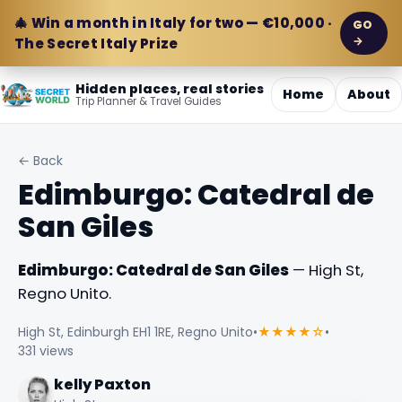
🎄 Win a month in Italy for two — €10,000 ·
GO
→
The Secret Italy Prize
Hidden places, real stories
Home
About
Trip Planner & Travel Guides
← Back
Edimburgo: Catedral de
San Giles
Edimburgo: Catedral de San Giles
— High St,
Regno Unito.
High St, Edinburgh EH1 1RE, Regno Unito
•
★★★★☆
•
331 views
kelly Paxton