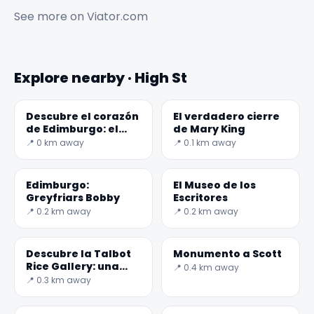
See more on
Viator.com
Explore nearby · High St
Descubre el corazón
El verdadero cierre
de Edimburgo: el
de Mary King
Heart of Midlothian
📍 0 km away
📍 0.1 km away
Edimburgo:
El Museo de los
Greyfriars Bobby
Escritores
📍 0.2 km away
📍 0.2 km away
✕
Descubre la Talbot
Monumento a Scott
Rice Gallery: una
📍 0.4 km away
joya cultural de
📍 0.3 km away
Edimburgo