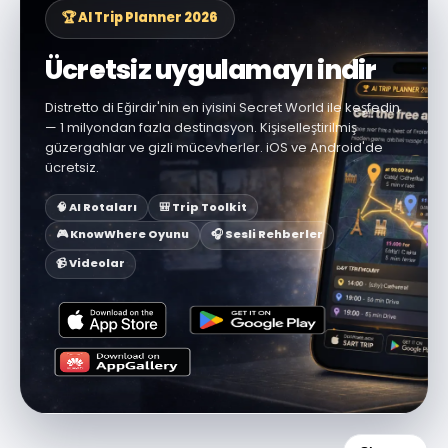
🏆 AI Trip Planner 2026
Ücretsiz uygulamayı indir
Distretto di Eğirdir'nin en iyisini Secret World ile keşfedin
— 1 milyondan fazla destinasyon. Kişiselleştirilmiş
güzergahlar ve gizli mücevherler. iOS ve Android'de
ücretsiz.
🧠 AI Rotaları
🎒 Trip Toolkit
🎮 KnowWhere Oyunu
🎧 Sesli Rehberler
📹 Videolar