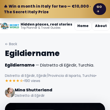
🎄 Win a month in Italy for two — €10,000 ·
GO
→
The Secret Italy Prize
Hidden places, real stories
Home
About
Trip Planner & Travel Guides
← Back
Egildiername
Egildiername
— Distretto di Eğirdir, Turchia.
Distretto di Eğirdir, Eğirdir/Provincia di Isparta, Turchia
•
★★★★☆
•
190 views
Mina Shutterland
Distretto di Eğirdir