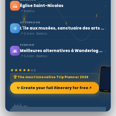
🌅
›
Église Saint-Nicolas
📍 Berlino
AFTERNOON
☀️
›
L'île aux musées, sanctuaire des arts et des sciences à Berlin
📍 0.4 km · Berlino
EVENING
🌆
›
Meilleures alternatives à Wanderlog pour Berlin 2026
📍 0.4 km · Berlino
★★★★★
4.9
🏆 The most innovative Trip Planner 2026
✨ Create your full itinerary for free