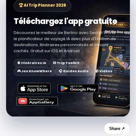
🏆 AI Trip Planner 2026
Téléchargez l'app gratuite
Découvrez le meilleur de Berlino avec Secret World —
le planificateur de voyage IA avec plus d'1 million de
destinations. Itinéraires personnalisés et trésors
cachés. Gratuit sur iOS et Android.
🧠 Itinéraires IA
🎒 Trip Toolkit
🎮 Jeu KnowWhere
🎧 Guides Audio
📹 Vidéos
Share ↗