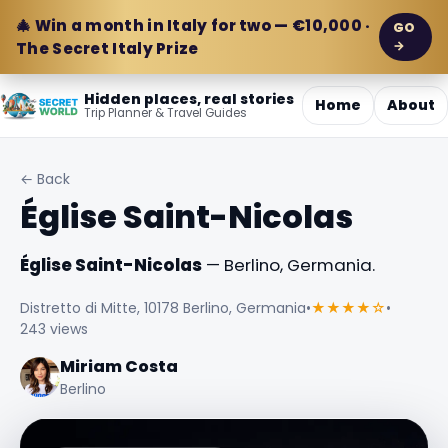
🎄 Win a month in Italy for two — €10,000 ·
GO
→
The Secret Italy Prize
Hidden places, real stories
Home
About
Trip Planner & Travel Guides
← Back
Église Saint-Nicolas
Église Saint-Nicolas
— Berlino, Germania.
Distretto di Mitte, 10178 Berlino, Germania
•
★★★★☆
•
243 views
Miriam Costa
Berlino