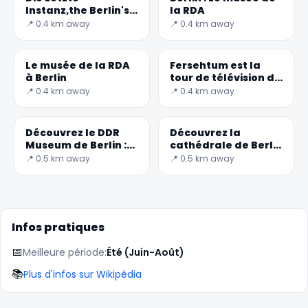
Instanz,the Berlin's
la RDA
oldest restaurant
📍 0.4 km away
📍 0.4 km away
Le musée de la RDA
Fersehtum est la
✕
à Berlin
tour de télévision de
Berlin
📍 0.4 km away
📍 0.4 km away
Découvrez le DDR
Découvrez la
Museum de Berlin :
cathédrale de Berlin
un voyage dans
: un chef-d'œuvre de
📍 0.5 km away
📍 0.5 km away
l'histoire
culture et d'histoire
Infos pratiques
🏆
🏆 #1 Trip Planner 2026
Rated best travel app worldwide
📅
Meilleure période:
Été (Juin-Août)
📚
Plus d'infos sur Wikipédia
★★★★★