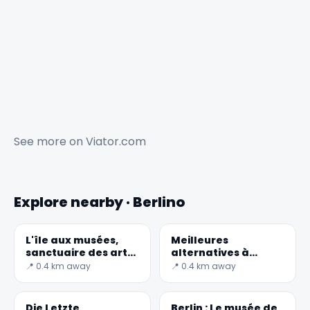
See more on
Viator.com
Explore nearby · Berlino
L'île aux musées,
Meilleures
sanctuaire des arts
alternatives à
et des sciences à
Wanderlog pour
📍 0.4 km away
📍 0.4 km away
Berlin
Berlin 2026
Die Letzte
Berlin : Le musée de