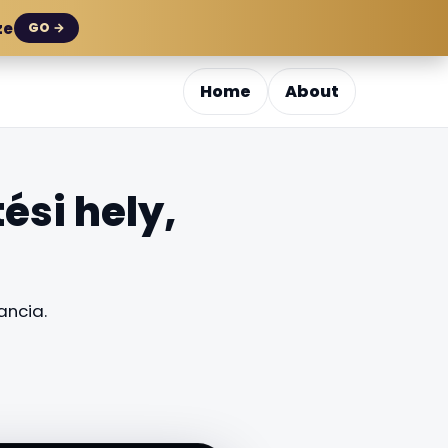
ze
GO →
Home
About
ési hely,
ancia.