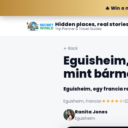
🎄 Win a 
Hidden places, real storie
Trip Planner & Travel Guides
← Back
Eguisheim,
mint bárm
Eguisheim, egy francia r
Eguisheim, Francia
•
★★★★☆
•
2
Ranita Jones
Eguisheim