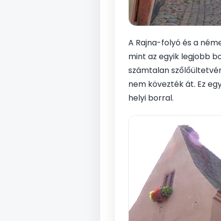
A Rajna-folyó és a ném
mint az egyik legjobb 
számtalan szőlőültetvé
nem kövezték át. Ez egy
helyi borral.