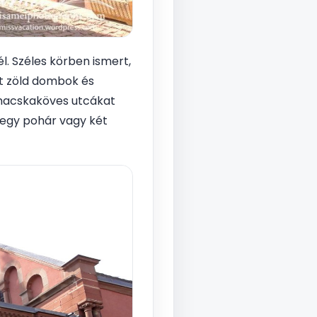
él. Széles körben ismert,
t zöld dombok és
 macskaköves utcákat
 egy pohár vagy két