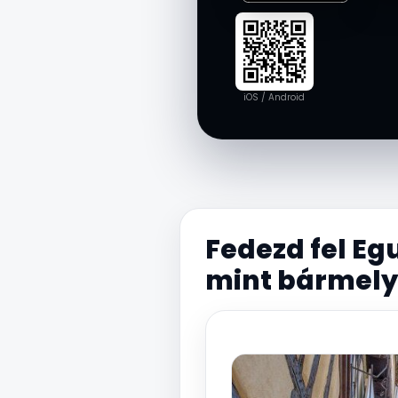
iOS / Android
Fedezd fel Eg
mint bármel