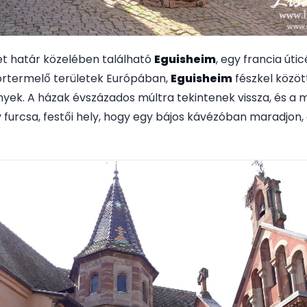
et határ közelében található
Eguisheim
, egy francia útic
bortermelő területek Európában,
Eguisheim
fészkel közöt
nyek. A házak évszázados múltra tekintenek vissza, és a
 furcsa, festői hely, hogy egy bájos kávézóban maradjon,