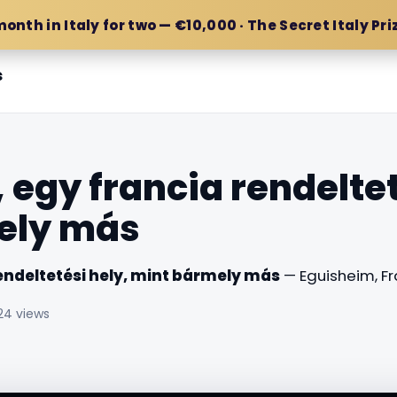
month in Italy for two — €10,000 · The Secret Italy Pri
s
 egy francia rendeltet
ely más
endeltetési hely, mint bármely más
— Eguisheim, Fr
24 views