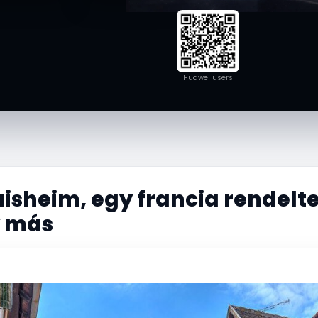
Huawei users
uisheim, egy francia rendelte
y más