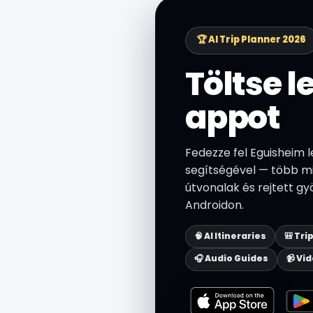
🏆 AI Trip Planner 2026
Töltse l
appot
Fedezze fel Eguisheim l
segítségével — több min
útvonalak és rejtett g
Androidon.
🧠 AI Itineraries
🎒 Tri
🎧 Audio Guides
📹 Vi