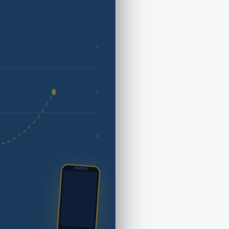
›
›
›