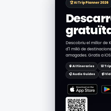
🏆 AI Trip Planner 2026
Descarr
gratuït
Descobriu el millor d
d'1 milió de destinacions.
amagades. Gratis a iOS 
🧠 AI Itineraries
🎒 Tri
🎧 Audio Guides
📹 Vi