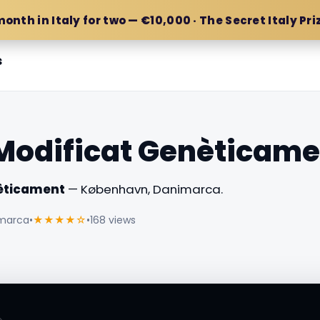
month in Italy for two — €10,000 · The Secret Italy Pri
s
 Modificat Genèticam
nèticament
— København, Danimarca.
imarca
•
★★★★☆
•
168 views