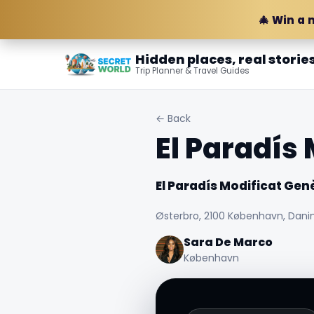
🎄 Win a 
Hidden places, real storie
Trip Planner & Travel Guides
← Back
El Paradís
El Paradís Modificat Ge
Østerbro, 2100 København, Dan
Sara De Marco
København