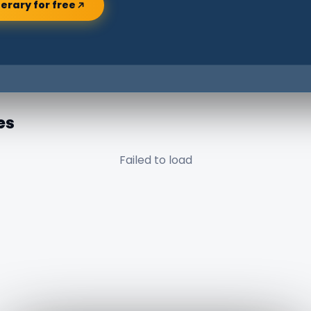
nerary for free
es
Failed to load