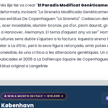
nès Bjø Nø va crear "
El Paradís Modificat Genèticame
deformats, incloent "La Sireneta Modificada Genèticamen
mosa estàtua De Copenhaguen "La Sireneta". Cadascun de
, acer inoxidable, alumini-bronze, pa d'or, plom daurat, gr
0 a Hannover, Alemanya. El tema d'aquest any va ser" Hom
ultures sens dubte s'ajusten a la factura. Aquesta sirena
ilar a La d'Eric, però la seva figura retorçada, amb potes
coneixible, és una crítica a les alteracions genètiques. Un
reubicades el 2006 a La Dahlerups Square de Copenhaguen,
tàtua original a Langelinie.
🎄 WIN A MONTH IN ITALY — €10,000 →
to København