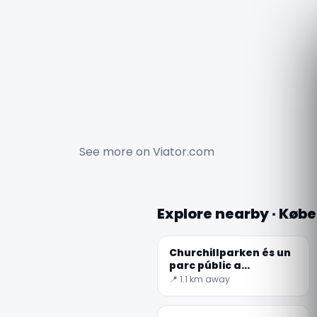
See more on
Viator.com
Explore nearby · Køb
Churchillparken és un
parc públic a
Copenhaguen,
📍 1.1 km away
Dinamarca