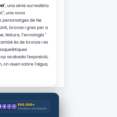
nt
", una sèrie surrealista
t", una nova
ls personatges de Nø
anit, bronze i gres per a
e, Natura, Tecnologia "
 també és de bronze i es
 esquelètiques
 cop acabada l'exposició,
 on viuen sobre l'aigua,
500.000+
M
A
J
+
travelers worldwide