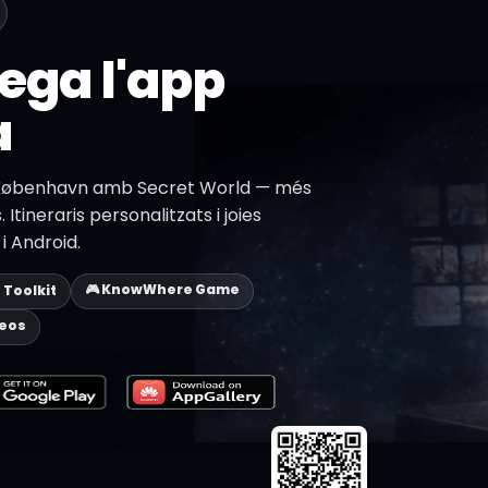
ega l'app
a
e København amb Secret World — més
 Itineraris personalitzats i joies
i Android.
🎮 KnowWhere Game
p Toolkit
deos