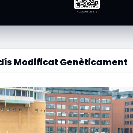
Huawei users
dís Modificat Genèticament