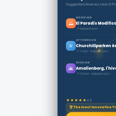
Suggested itinerary near El 
MORNING
🌅
El Paradís Modifi
📍 København
AFTERNOON
☀️
Churchillparken é
📍 1.1 km · København
EVENING
🌆
Amalienborg, l'hive
📍 1.6 km · København
★★★★★
4.9
🏆 The most innovative T