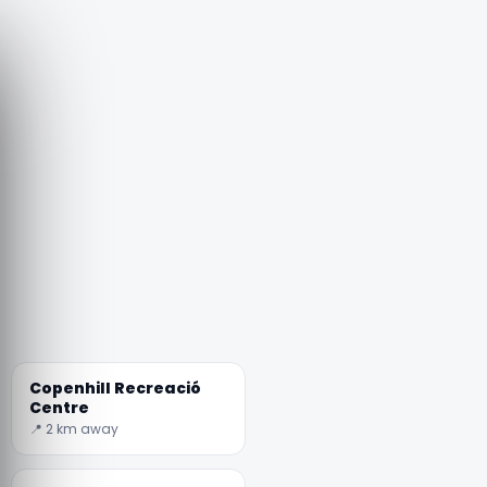
Copenhill Recreació
Centre
📍 2 km away