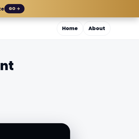
ze
GO →
Home
About
ent