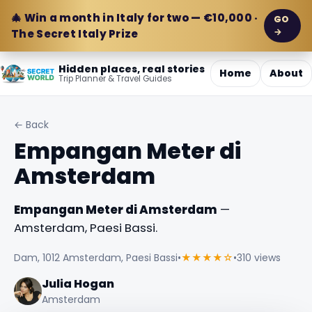
🎄 Win a month in Italy for two — €10,000 ·
GO
→
The Secret Italy Prize
Hidden places, real stories
Home
About
Trip Planner & Travel Guides
← Back
Empangan Meter di
Amsterdam
Empangan Meter di Amsterdam
—
Amsterdam, Paesi Bassi.
Dam, 1012 Amsterdam, Paesi Bassi
•
★★★★☆
•
310 views
Julia Hogan
Amsterdam