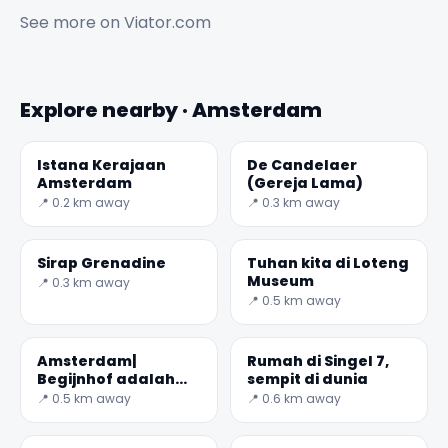
See more on
Viator.com
Explore nearby · Amsterdam
Istana Kerajaan
De Candelaer
Amsterdam
(Gereja Lama)
📍 0.2 km away
📍 0.3 km away
Sirap Grenadine
Tuhan kita di Loteng
Museum
📍 0.3 km away
📍 0.5 km away
Amsterdam|
Rumah di Singel 7,
Begijnhof adalah
sempit di dunia
salah satu yang
📍 0.5 km away
📍 0.6 km away
tertua dalam
mahkamah