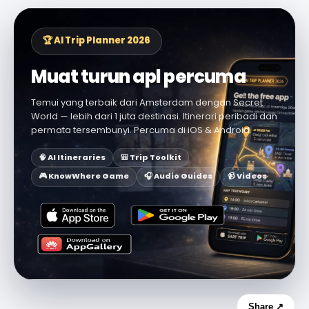
🏆 AI Trip Planner 2026
Muat turun apl percuma
Temui yang terbaik dari Amsterdam dengan Secret
World — lebih dari 1 juta destinasi. Itinerari peribadi dan
permata tersembunyi. Percuma di iOS & Android.
🧠 AI Itineraries
🎒 Trip Toolkit
🎮 KnowWhere Game
🎧 Audio Guides
📹 Videos
Share ↗