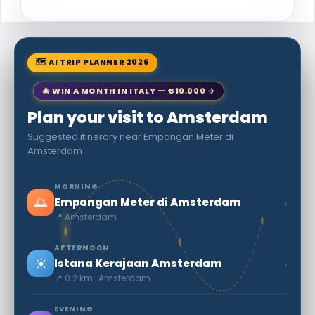
🗺 AI TRIP PLANNER 2026
🎄 WIN A MONTH IN ITALY — €10,000 →
Plan your visit to Amsterdam
Suggested itinerary near Empangan Meter di
Amsterdam
MORNING
🌅
›
Empangan Meter di Amsterdam
📍 Amsterdam
AFTERNOON
☀️
›
Istana Kerajaan Amsterdam
📍 0.2 km · Amsterdam
EVENING