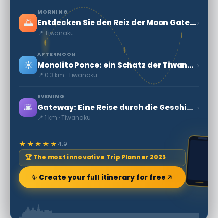
MORNING
🌅
›
Entdecken Sie den Reiz der Moon Gates in Bolivien
📍 Tiwanaku
AFTERNOON
☀️
›
Monolito Ponce: ein Schatz der Tiwanaku-Zivilisation in Bolivien
📍 0.3 km · Tiwanaku
EVENING
🌆
›
Gateway: Eine Reise durch die Geschichte Boliviens
📍 1 km · Tiwanaku
★★★★★
4.9
🏆 The most innovative Trip Planner 2026
✨ Create your full itinerary for free