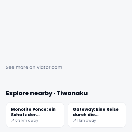
See more on
Viator.com
✕
Explore nearby · Tiwanaku
Monolito Ponce: ein
Gateway: Eine Reise
Schatz der
durch die
Tiwanaku-
Geschichte Boliviens
📍 0.3 km away
📍 1 km away
Zivilisation in
Bolivien