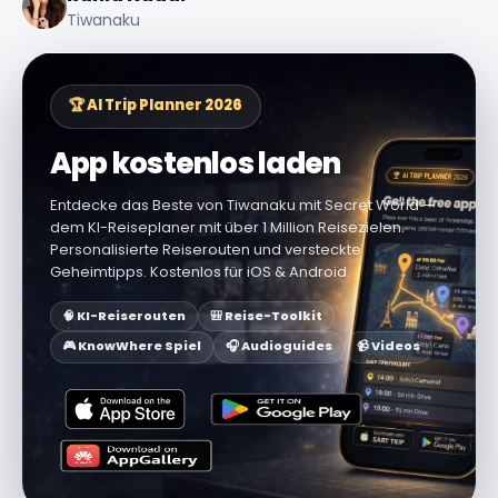
Tiwanaku
🏆 AI Trip Planner 2026
App kostenlos laden
Entdecke das Beste von Tiwanaku mit Secret World —
dem KI-Reiseplaner mit über 1 Million Reisezielen.
Personalisierte Reiserouten und versteckte
Geheimtipps. Kostenlos für iOS & Android.
🧠 KI-Reiserouten
🎒 Reise-Toolkit
🎮 KnowWhere Spiel
🎧 Audioguides
📹 Videos