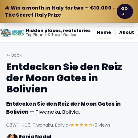
🎄 Win a month in Italy for two — €10,000 ·
GO
→
The Secret Italy Prize
Hidden places, real stories
Home
About
Trip Planner & Travel Guides
← Back
Entdecken Sie den Reiz
der Moon Gates in
Bolivien
Entdecken Sie den Reiz der Moon Gates in
Bolivien
— Tiwanaku, Bolivia.
C8WF+HG9, Tiwanaku, Bolivia
•
★★★★☆
•
0 views
Rania Nadal