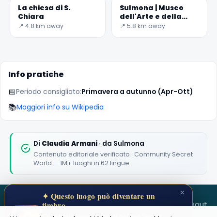
La chiesa di S.
Sulmona | Museo
✕
Chiara
dell'Arte e della
Tecnologia
📍 4.8 km away
📍 5.8 km away
Confettiera
Info pratiche
📅
Periodo consigliato:
Primavera a autunno (Apr-Ott)
📚
Maggiori info su Wikipedia
🏆
🏆 #1 Trip Planner 2026
Rated best travel app worldwide
Di
Claudia Armani
· da Sulmona
Contenuto editoriale verificato · Community Secret
★★★★★
World — 1M+ luoghi in 62 lingue
Keep Exploring the World
×
✦ Questo luogo può diventare un
1,000,000+ places in your pocket. Free.
SECRET WORLD
Terms
Privacy
About
timbro
Colleziona i posti segreti nel tuo Secret