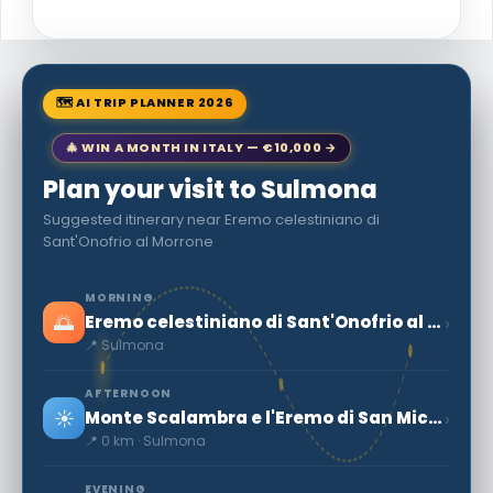
🗺 AI TRIP PLANNER 2026
🎄 WIN A MONTH IN ITALY — €10,000 →
Plan your visit to Sulmona
Suggested itinerary near Eremo celestiniano di
Sant'Onofrio al Morrone
MORNING
🌅
›
Eremo celestiniano di Sant'Onofrio al Morrone
📍 Sulmona
AFTERNOON
☀️
›
Monte Scalambra e l'Eremo di San Michele
📍 0 km · Sulmona
EVENING