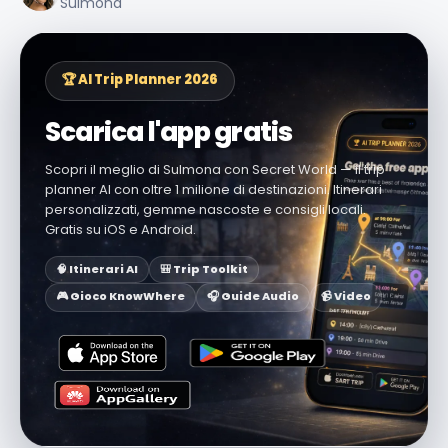
Sulmona
🏆 AI Trip Planner 2026
Scarica l'app gratis
Scopri il meglio di Sulmona con Secret World — il trip
planner AI con oltre 1 milione di destinazioni. Itinerari
personalizzati, gemme nascoste e consigli locali.
Gratis su iOS e Android.
🧠 Itinerari AI
🎒 Trip Toolkit
🎮 Gioco KnowWhere
🎧 Guide Audio
📹 Video