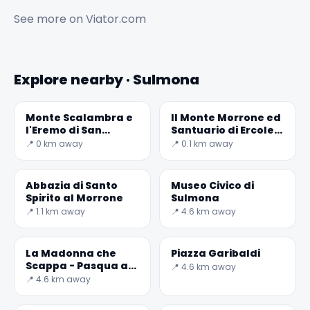
See more on
Viator.com
Explore nearby · Sulmona
Monte Scalambra e
Il Monte Morrone ed
l'Eremo di San
Santuario di Ercole
Michele
Curino
📍 0 km away
📍 0.1 km away
Abbazia di Santo
Museo Civico di
Spirito al Morrone
Sulmona
📍 1.1 km away
📍 4.6 km away
La Madonna che
Piazza Garibaldi
Scappa - Pasqua a
📍 4.6 km away
Sulmona
📍 4.6 km away