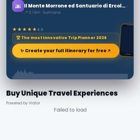
🌆
›
Il Monte Morrone ed Santuario di Ercole Curino
📍 0.1 km · Sulmona
★★★★★
4.9
🏆 The most innovative Trip Planner 2026
✨ Create your full itinerary for free
Buy Unique Travel Experiences
Powered by Viator
Failed to load