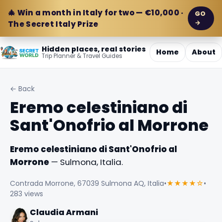
🎄 Win a month in Italy for two — €10,000 ·
GO
→
The Secret Italy Prize
Hidden places, real stories
Home
About
Trip Planner & Travel Guides
← Back
Eremo celestiniano di
Sant'Onofrio al Morrone
Eremo celestiniano di Sant'Onofrio al
Morrone
— Sulmona, Italia.
Contrada Morrone, 67039 Sulmona AQ, Italia
•
★★★★☆
•
283 views
Claudia Armani