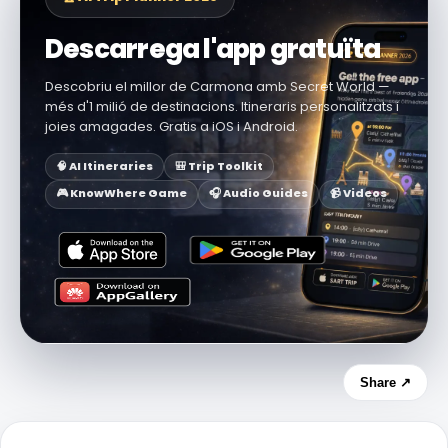
Descarrega l'app gratuïta
Descobriu el millor de Carmona amb Secret World —
més d'1 milió de destinacions. Itineraris personalitzats i
joies amagades. Gratis a iOS i Android.
🧠 AI Itineraries
🎒 Trip Toolkit
🎮 KnowWhere Game
🎧 Audio Guides
📹 Videos
Share ↗