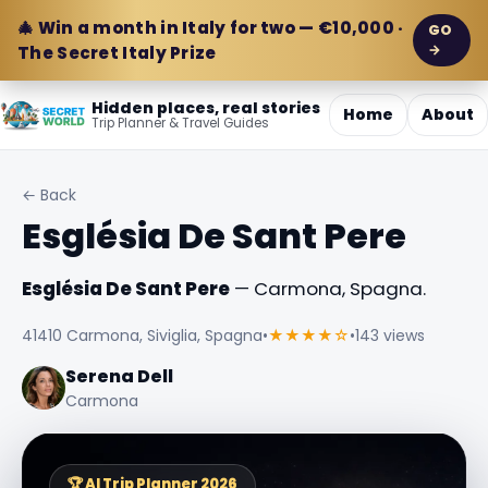
🎄 Win a month in Italy for two — €10,000 ·
GO
→
The Secret Italy Prize
Hidden places, real stories
Home
About
Trip Planner & Travel Guides
← Back
Església De Sant Pere
Església De Sant Pere
— Carmona, Spagna.
41410 Carmona, Siviglia, Spagna
•
★★★★☆
•
143 views
Serena Dell
Carmona
🏆 AI Trip Planner 2026