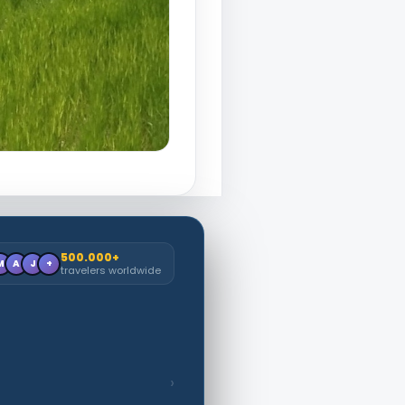
500.000+
M
A
J
+
travelers worldwide
›