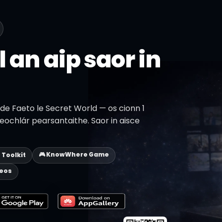
l an aip saor in
 de Faeto le Secret World — os cionn 1
reochlár pearsantaithe. Saor in aisce
🎮 KnowWhere Game
p Toolkit
deos