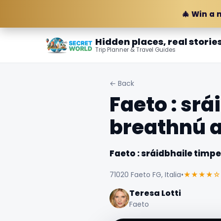
🎄 Win a 
Hidden places, real storie
Trip Planner & Travel Guides
← Back
Faeto : srá
breathnú 
Faeto : sráidbhaile timp
71020 Faeto FG, Italia
•
★★★★☆
Teresa Lotti
Faeto