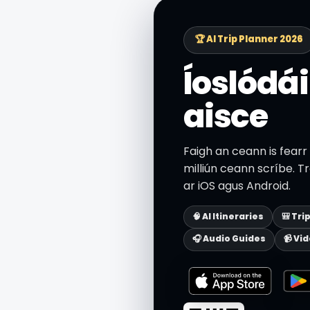
🏆 AI Trip Planner 2026
Íoslódái
aisce
Faigh an ceann is fearr
milliún ceann scríbe. T
ar iOS agus Android.
🧠 AI Itineraries
🎒 Tri
🎧 Audio Guides
📹 Vi