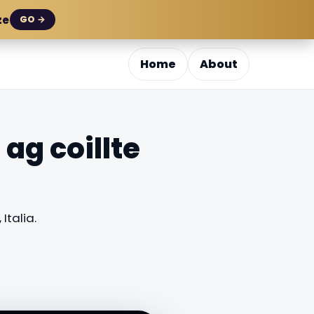
ze
GO →
Home
About
 ag coillte
Italia.