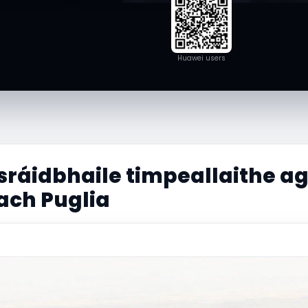
Huawei users
sráidbhaile timpeallaithe ag 
ch Puglia