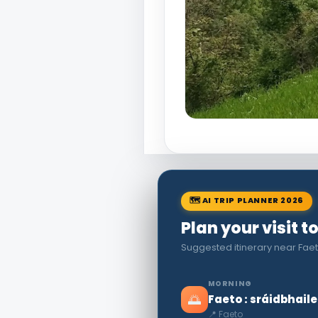
🗺 AI TRIP PLANNER 2026
Plan your visit t
Suggested itinerary near Faet
MORNING
🌅
Faeto : sráidbhail
📍 Faeto