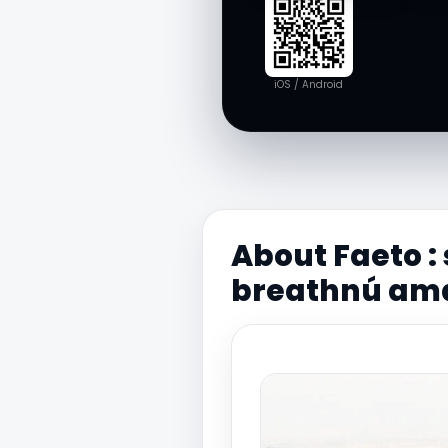
iOS / Android
About Faeto : 
breathnú ama