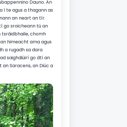
 Subappennino Dauno. An
a í te agus a thagann as
onann an neart an tír.
tí go sroicheann tú an
n tsráidbhaile, chomh
ted an himeacht ama agus
h a rugadh sa dara
ad saighdiúirí go dtí an
t an Saracens, an Diúc a