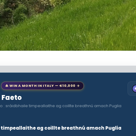
🎄 WIN A MONTH IN ITALY — €10,000 →
o Faeto
o : sráidbhaile timpeallaithe ag coillte breathnú amach Puglia
e timpeallaithe ag coillte breathnú amach Puglia