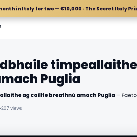
month in Italy for two — €10,000 · The Secret Italy Pri
s
idbhaile timpeallaithe
amach Puglia
eallaithe ag coillte breathnú amach Puglia
— Faeto, 
•
207 views