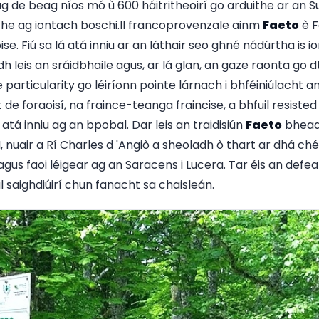
ag de beag níos mó ù 600 háitritheoirí go arduithe ar an
ithe ag iontach boschi.Il francoprovenzale ainm
Faeto
è F
se. Fiú sa lá atá inniu ar an láthair seo ghné nádúrtha is i
 leis an sráidbhaile agus, ar lá glan, an gaze raonta go d
particularity go léiríonn pointe lárnach i bhféiniúlacht a
t de foraoisí, na fraince-teanga fraincise, a bhfuil resis
á atá inniu ag an bpobal. Dar leis an traidisiún
Faeto
bhead
, nuair a Rí Charles d 'Angiò a sheoladh ò thart ar dhá ché
us faoi léigear ag an Saracens i Lucera. Tar éis an defea
saighdiúirí chun fanacht sa chaisleán.