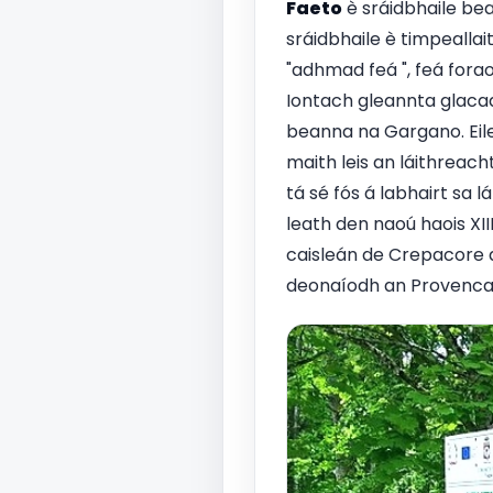
Faeto
è sráidbhaile be
sráidbhaile è timpealla
"adhmad feá ", feá foraoi
Iontach gleannta glacadh
beanna na Gargano. Eile 
maith leis an láithreach
tá sé fós á labhairt sa l
leath den naoú haois XIII
caisleán de Crepacore ag
deonaíodh an Provencal 