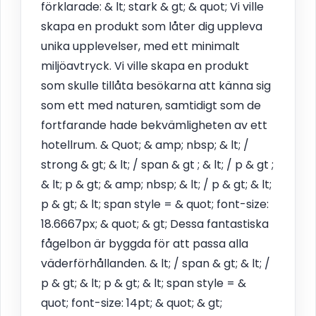
förklarade: & lt; stark & gt; & quot; Vi ville
skapa en produkt som låter dig uppleva
unika upplevelser, med ett minimalt
miljöavtryck. Vi ville skapa en produkt
som skulle tillåta besökarna att känna sig
som ett med naturen, samtidigt som de
fortfarande hade bekvämligheten av ett
hotellrum. & Quot; & amp; nbsp; & lt; /
strong & gt; & lt; / span & gt ; & lt; / p & gt ;
& lt; p & gt; & amp; nbsp; & lt; / p & gt; & lt;
p & gt; & lt; span style = & quot; font-size:
18.6667px; & quot; & gt; Dessa fantastiska
fågelbon är byggda för att passa alla
väderförhållanden. & lt; / span & gt; & lt; /
p & gt; & lt; p & gt; & lt; span style = &
quot; font-size: 14pt; & quot; & gt;