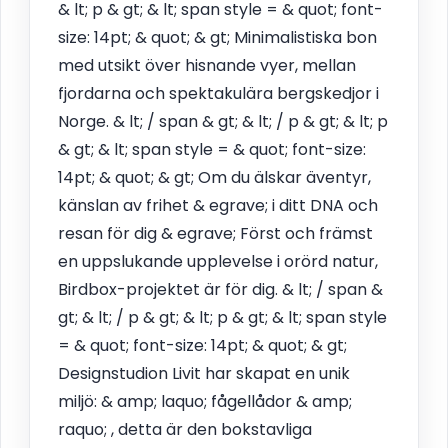
& lt; p & gt; & lt; span style = & quot; font-
size: 14pt; & quot; & gt; Minimalistiska bon
med utsikt över hisnande vyer, mellan
fjordarna och spektakulära bergskedjor i
Norge. & lt; / span & gt; & lt; / p & gt; & lt; p
& gt; & lt; span style = & quot; font-size:
14pt; & quot; & gt; Om du älskar äventyr,
känslan av frihet & egrave; i ditt DNA och
resan för dig & egrave; Först och främst
en uppslukande upplevelse i orörd natur,
Birdbox-projektet är för dig. & lt; / span &
gt; & lt; / p & gt; & lt; p & gt; & lt; span style
= & quot; font-size: 14pt; & quot; & gt;
Designstudion Livit har skapat en unik
miljö: & amp; laquo; fågellådor & amp;
raquo; , detta är den bokstavliga