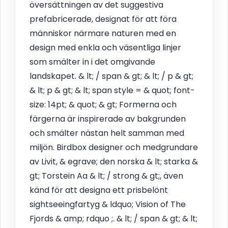
översättningen av det suggestiva
prefabricerade, designat för att föra
människor närmare naturen med en
design med enkla och väsentliga linjer
som smälter in i det omgivande
landskapet. & lt; / span & gt; & lt; / p & gt;
& lt; p & gt; & lt; span style = & quot; font-
size: 14pt; & quot; & gt; Formerna och
färgerna är inspirerade av bakgrunden
och smälter nästan helt samman med
miljön. Birdbox designer och medgrundare
av Livit, & egrave; den norska & lt; starka &
gt; Torstein Aa & lt; / strong & gt;, även
känd för att designa ett prisbelönt
sightseeingfartyg & ldquo; Vision of The
Fjords & amp; rdquo ;. & lt; / span & gt; & lt;