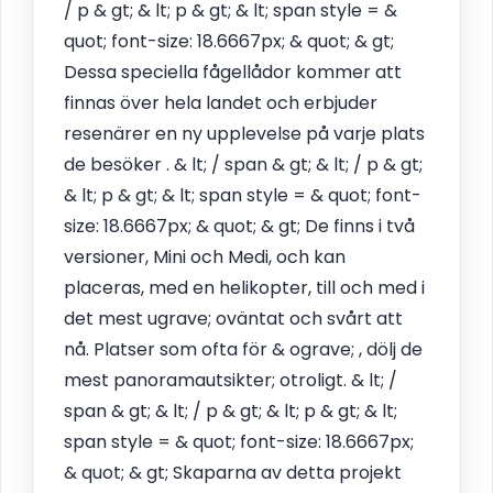
/ p & gt; & lt; p & gt; & lt; span style = &
quot; font-size: 18.6667px; & quot; & gt;
Dessa speciella fågellådor kommer att
finnas över hela landet och erbjuder
resenärer en ny upplevelse på varje plats
de besöker . & lt; / span & gt; & lt; / p & gt;
& lt; p & gt; & lt; span style = & quot; font-
size: 18.6667px; & quot; & gt; De finns i två
versioner, Mini och Medi, och kan
placeras, med en helikopter, till och med i
det mest ugrave; oväntat och svårt att
nå. Platser som ofta för & ograve; , dölj de
mest panoramautsikter; otroligt. & lt; /
span & gt; & lt; / p & gt; & lt; p & gt; & lt;
span style = & quot; font-size: 18.6667px;
& quot; & gt; Skaparna av detta projekt