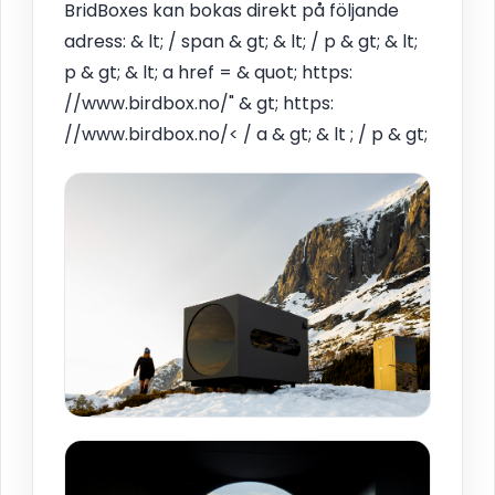
BridBoxes kan bokas direkt på följande
adress: & lt; / span & gt; & lt; / p & gt; & lt;
p & gt; & lt; a href = & quot; https:
//www.birdbox.no/" & gt; https:
//www.birdbox.no/< / a & gt; & lt ; / p & gt;