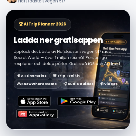
Hafstadstølsvegen 517
🏆 AI Trip Planner 2026
Ladda ner gratisappen
Upptäck det bästa av Hafstadstølsvegen 517 med
Secret World — över 1 miljon resmål. Personliga
resplaner och dolda pärlor. Gratis på iOS och Android.
🧠 AI Itineraries
🎒 Trip Toolkit
🎮 KnowWhere Game
🎧 Audio Guides
📹 Videos