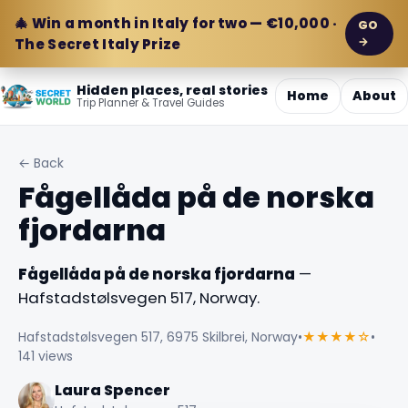
🎄 Win a month in Italy for two — €10,000 ·
GO
→
The Secret Italy Prize
Hidden places, real stories
Home
About
Trip Planner & Travel Guides
← Back
Fågellåda på de norska
fjordarna
Fågellåda på de norska fjordarna
—
Hafstadstølsvegen 517, Norway.
Hafstadstølsvegen 517, 6975 Skilbrei, Norway
•
★★★★☆
•
141 views
Laura Spencer