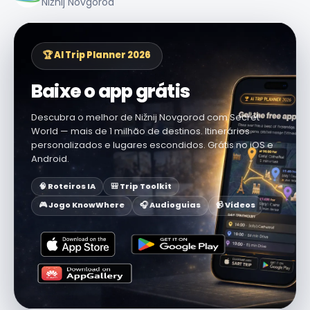
Nižnij Novgorod
🏆 AI Trip Planner 2026
Baixe o app grátis
Descubra o melhor de Nižnij Novgorod com Secret
World — mais de 1 milhão de destinos. Itinerários
personalizados e lugares escondidos. Grátis no iOS e
Android.
🧠 Roteiros IA
🎒 Trip Toolkit
🎮 Jogo KnowWhere
🎧 Audioguias
📹 Vídeos