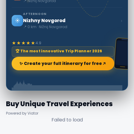
📍 Nižnij Novgorod
AFTERNOON
☀️
›
Nizhny Novgorod
📍 0 km · Nižnij Novgorod
★★★★★
4.9
🏆 The most innovative Trip Planner 2026
✨ Create your full itinerary for free
Buy Unique Travel Experiences
Powered by Viator
Failed to load