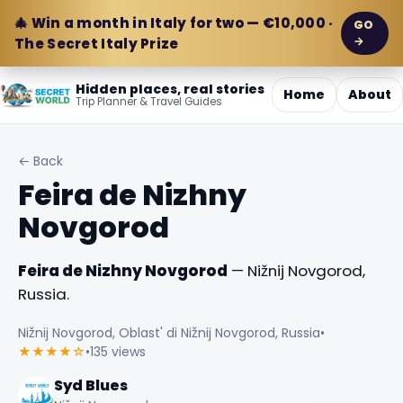
🎄 Win a month in Italy for two — €10,000 ·
GO
→
The Secret Italy Prize
Hidden places, real stories
Home
About
Trip Planner & Travel Guides
← Back
Feira de Nizhny
Novgorod
Feira de Nizhny Novgorod
— Nižnij Novgorod,
Russia.
Nižnij Novgorod, Oblast' di Nižnij Novgorod, Russia
•
★★★★☆
•
135 views
Syd Blues