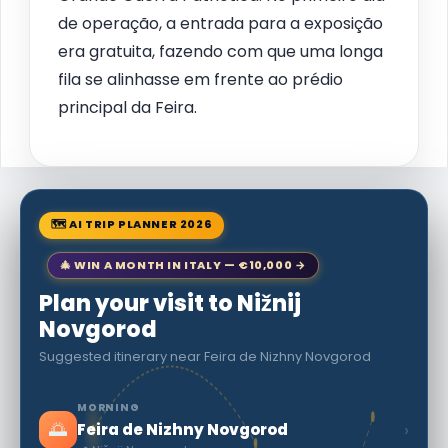
de operação, a entrada para a exposição
era gratuita, fazendo com que uma longa
fila se alinhasse em frente ao prédio
principal da Feira.
🗺 AI TRIP PLANNER 2026
🎄 WIN A MONTH IN ITALY — €10,000 →
Plan your visit to Nižnij
Novgorod
Suggested itinerary near Feira de Nizhny Novgorod
MORNING
🌅
›
Feira de Nizhny Novgorod