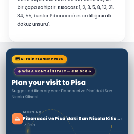
bir çapa sahiptir. Kısacası: 1, 2, 3, 5, 8, 13, 21,
34, 55, bunlar Fibonacci'nin ardıllığının ilk
dokuz unsuru".
🗺 AI TRIP PLANNER 2026
🎄 WIN A MONTH IN ITALY — €10,000 →
Plan your visit to Pisa
Suggested itinerary near Fibonacci ve Pisa'daki San
Nicola Kilisesi
MORNING
🌅
›
Fibonacci ve Pisa'daki San Nicola Kilisesi
📍 Pisa