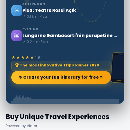
AFTERNOON
☀️
›
Pisa: Teatro Rossi Açık
📍 0.1 km · Pisa
EVENING
🌆
›
Lungarno Gambacorti'nin parapetine yaslanmış, F noktasında nehre bakan
📍 0.2 km · Pisa
★★★★★
4.9
🏆 The most innovative Trip Planner 2026
✨ Create your full itinerary for free
Buy Unique Travel Experiences
Powered by Viator