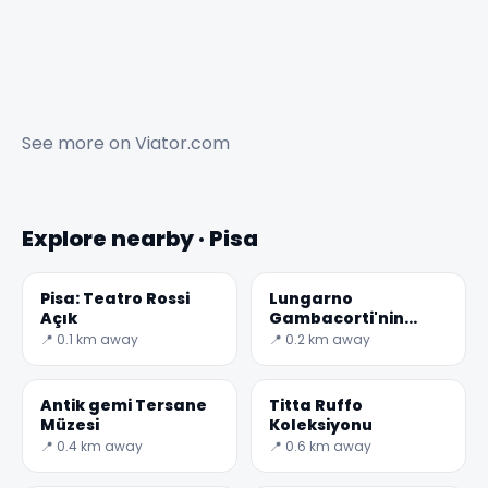
See more on
Viator.com
Explore nearby · Pisa
Pisa: Teatro Rossi
Lungarno
Açık
Gambacorti'nin
parapetine
📍 0.1 km away
📍 0.2 km away
yaslanmış, F
noktasında nehre
bakan
Antik gemi Tersane
Titta Ruffo
Müzesi
Koleksiyonu
📍 0.4 km away
📍 0.6 km away