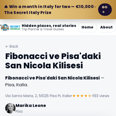
🎄 Win a month in Italy for two — €10,000 ·
GO
→
The Secret Italy Prize
Hidden places, real stories
Home
About
Trip Planner & Travel Guides
← Back
Fibonacci ve Pisa'daki
San Nicola Kilisesi
Fibonacci ve Pisa'daki San Nicola Kilisesi
—
Pisa, Italia.
Via Santa Maria, 2, 56126 Pisa PI, Italia
•
★★★★☆
•
193 views
Marika Leone
Pisa