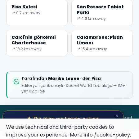
Pisa Kulesi
San Rossore Tabiat
Parkı
📍 0.7 km away
📍 4.6 km away
Calci'nin görkemli
Calambrone: Pisan
Charterhouse
Limanı
📍 10.2 km away
📍 15.4 km away
Tarafından
Marika Leone
· den Pisa
Editoryal içerik onaylı · Secret World Topluluğu — 1M+
yer 62 dilde
×
SECRET WORLD
Terms
Privacy
About
✦ This place can become a stamp
Collect secret places in your Secret
We use technical and third-party cookies to
Passport.
improve your experience. More info
/cookie-policy
.