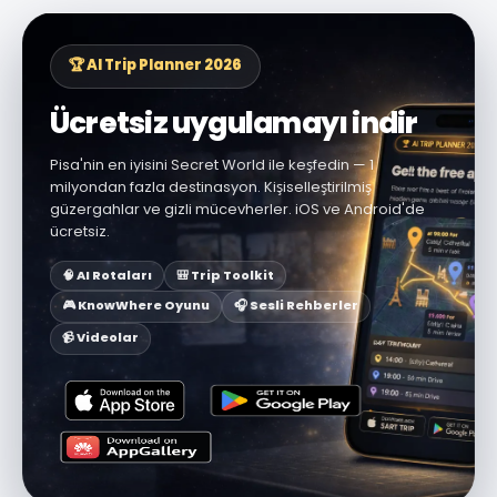
🏆 AI Trip Planner 2026
Ücretsiz uygulamayı indir
Pisa'nin en iyisini Secret World ile keşfedin — 1
milyondan fazla destinasyon. Kişiselleştirilmiş
güzergahlar ve gizli mücevherler. iOS ve Android'de
ücretsiz.
🧠 AI Rotaları
🎒 Trip Toolkit
🎮 KnowWhere Oyunu
🎧 Sesli Rehberler
📹 Videolar