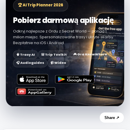
🏆 AI Trip Planner 2026
Pobierz darmową aplikację
Odkryj najlepsze z Ordu z Secret World — ponad 1
milion miejsc. Spersonalizowane trasy i ukryte skarby.
Bezpłatnie na iOS i Android.
🎮 Gra KnowWhere
🧠 Trasy AI
🎒 Trip Toolkit
🎧 Audioguides
📹 Wideo
Share ↗