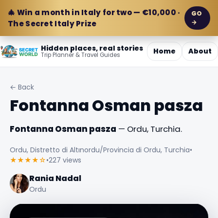
🎄 Win a month in Italy for two — €10,000 ·
GO
→
The Secret Italy Prize
Hidden places, real stories
Home
About
Trip Planner & Travel Guides
← Back
Fontanna Osman pasza
Fontanna Osman pasza
— Ordu, Turchia.
Ordu, Distretto di Altınordu/Provincia di Ordu, Turchia
•
★★★★☆
•
227 views
Rania Nadal
Ordu