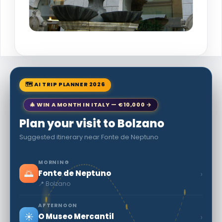
🗺 AI TRIP PLANNER 2026
🎄 WIN A MONTH IN ITALY — €10,000 →
Plan your visit to Bolzano
Suggested itinerary near Fonte de Neptuno
MORNING
🌅
›
Fonte de Neptuno
📍 Bolzano
AFTERNOON
☀️
›
O Museo Mercantil