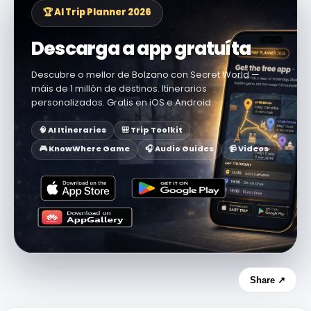
🏆 AI Trip Planner 2026
Descarga a app gratuíta
Descubre o mellor de Bolzano con Secret World —
máis de 1 millón de destinos. Itinerarios
personalizados. Gratis en iOS e Android.
🧠 AI Itineraries
🎒 Trip Toolkit
🎮 KnowWhere Game
🎧 Audio Guides
📹 Videos
Share ↗