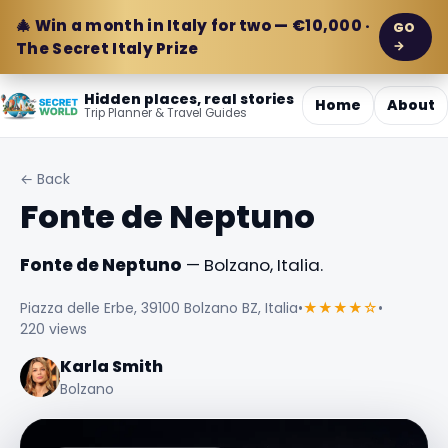
🎄 Win a month in Italy for two — €10,000 ·
GO
→
The Secret Italy Prize
Hidden places, real stories
Home
About
Trip Planner & Travel Guides
← Back
Fonte de Neptuno
Fonte de Neptuno
— Bolzano, Italia.
Piazza delle Erbe, 39100 Bolzano BZ, Italia
•
★★★★☆
•
220 views
Karla Smith
Bolzano