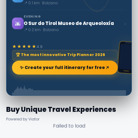
📍 0.1 km · Bolzano
EVENING
🌆
›
O Sur do Tirol Museo de Arqueoloxía
📍 0.2 km · Bolzano
★★★★★
4.9
🏆 The most innovative Trip Planner 2026
✨ Create your full itinerary for free
Buy Unique Travel Experiences
Powered by Viator
Failed to load