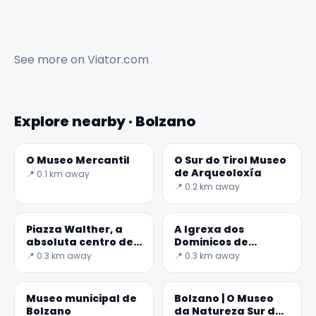
See more on
Viator.com
Explore nearby · Bolzano
O Museo Mercantil
O Sur do Tirol Museo
de Arqueoloxía
📍 0.1 km away
📍 0.2 km away
Piazza Walther, a
A Igrexa dos
absoluta centro de
Dominicos de
Bolzano
Bolzano con
📍 0.3 km away
📍 0.3 km away
adxacente claustro
está situado na
Praza
Museo municipal de
Bolzano | O Museo
Bolzano
da Natureza Sur do