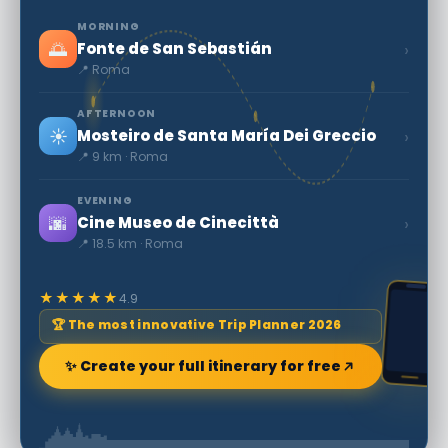
MORNING
🌅
›
Fonte de San Sebastián
📍 Roma
AFTERNOON
☀️
›
Mosteiro de Santa María Dei Greccio
📍 9 km · Roma
EVENING
🌆
›
Cine Museo de Cinecittà
📍 18.5 km · Roma
★★★★★
4.9
🏆 The most innovative Trip Planner 2026
✨ Create your full itinerary for free