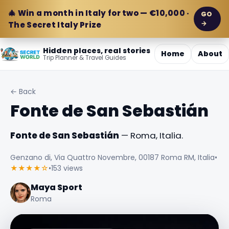
🎄 Win a month in Italy for two — €10,000 ·
GO
→
The Secret Italy Prize
Hidden places, real stories
Home
About
Trip Planner & Travel Guides
← Back
Fonte de San Sebastián
Fonte de San Sebastián
— Roma, Italia.
Genzano di, Via Quattro Novembre, 00187 Roma RM, Italia
•
★★★★☆
•
153 views
Maya Sport
Roma