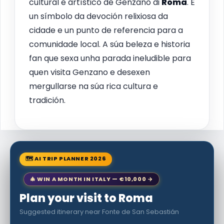
cultural e artístico de Genzano di
Roma
. É
un símbolo da devoción relixiosa da
cidade e un punto de referencia para a
comunidade local. A súa beleza e historia
fan que sexa unha parada ineludible para
quen visita Genzano e desexen
mergullarse na súa rica cultura e
tradición.
🗺 AI TRIP PLANNER 2026
🎄 WIN A MONTH IN ITALY — €10,000 →
Plan your visit to Roma
Suggested itinerary near Fonte de San Sebastián