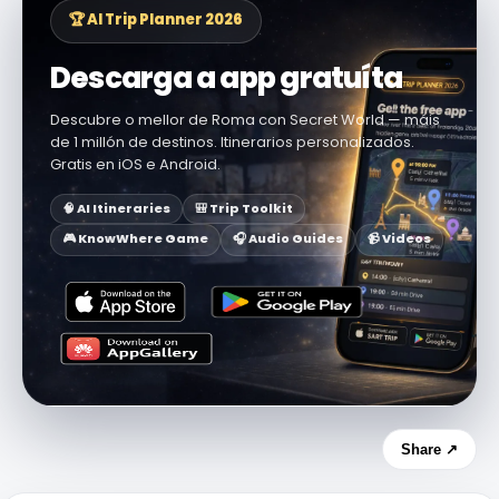
🏆 AI Trip Planner 2026
Descarga a app gratuíta
Descubre o mellor de Roma con Secret World — máis
de 1 millón de destinos. Itinerarios personalizados.
Gratis en iOS e Android.
🧠 AI Itineraries
🎒 Trip Toolkit
🎮 KnowWhere Game
🎧 Audio Guides
📹 Videos
Share ↗