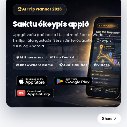
🏆 AI Trip Planner 2026
Sæktu ókeypis appið
Uppgötvaðu það besta í Ussel með Secret World — yfir
1 milljón áfangastaðir. Sérsniðin ferðaáætlun. Ókeypis
á iOS og Android.
🧠 AI Itineraries
🎒 Trip Toolkit
🎮 KnowWhere Game
🎧 Audio Guides
📹 Videos
Share ↗