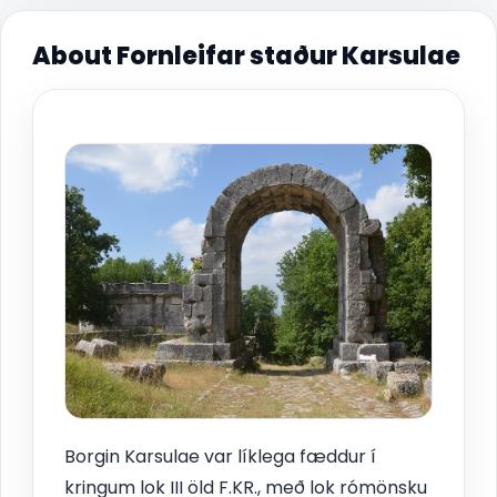
About Fornleifar staður Karsulae
Borgin Karsulae var líklega fæddur í
kringum lok III öld F.KR., með lok rómönsku