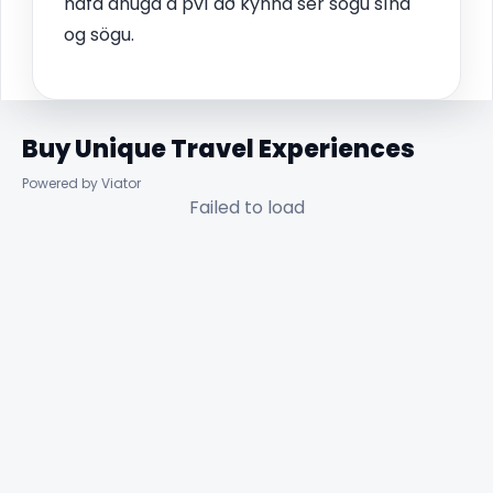
hafa áhuga á því að kynna sér sögu sína
og sögu.
Buy Unique Travel Experiences
Powered by Viator
Failed to load