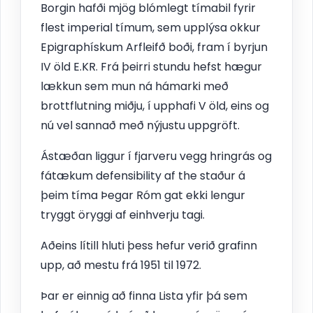
Borgin hafði mjög blómlegt tímabil fyrir
flest imperial tímum, sem upplýsa okkur
Epigraphískum Arfleifð boði, fram í byrjun
IV öld E.KR. Frá þeirri stundu hefst hægur
lækkun sem mun ná hámarki með
brottflutning miðju, í upphafi V öld, eins og
nú vel sannað með nýjustu uppgröft.
Ástæðan liggur í fjarveru vegg hringrás og
fátækum defensibility af the staður á
þeim tíma Þegar Róm gat ekki lengur
tryggt öryggi af einhverju tagi.
Aðeins lítill hluti þess hefur verið grafinn
upp, að mestu frá 1951 til 1972.
Þar er einnig að finna Lista yfir þá sem