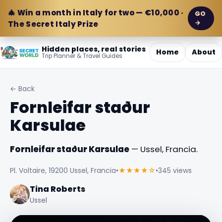
🎄 Win a month in Italy for two — €10,000 ·
GO
→
The Secret Italy Prize
Hidden places, real stories
Home
About
Trip Planner & Travel Guides
← Back
Fornleifar staður
Karsulae
Fornleifar staður Karsulae
— Ussel, Francia.
Pl. Voltaire, 19200 Ussel, Francia
•
★★★★☆
•
345 views
Tina Roberts
Ussel