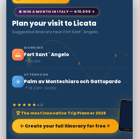
🎄 WIN A MONTH IN ITALY — €10,000 →
Plan your visit to Licata
Suggested itinerary near Fort Sant ' Angelo
MORNING
🌅
›
Fort Sant ' Angelo
📍 Licata
AFTERNOON
☀️
›
Palm av Montechiaro och Gattopardo
📍 18.2 km · Licata
★★★★★
4.9
🏆 The most innovative Trip Planner 2026
✨ Create your full itinerary for free