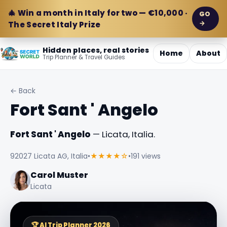
🎄 Win a month in Italy for two — €10,000 ·
GO
→
The Secret Italy Prize
Hidden places, real stories
Home
About
Trip Planner & Travel Guides
← Back
Fort Sant ' Angelo
Fort Sant ' Angelo
— Licata, Italia.
92027 Licata AG, Italia
•
★★★★☆
•
191 views
Carol Muster
Licata
🏆 AI Trip Planner 2026