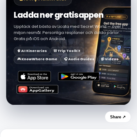
Ladda ner gratisappen
Upptäck det bästa av Licata med Secret World — över 1
miljon resmål. Personliga resplaner och dolda pärlor.
Gratis på iOS och Android.
🧠 AI Itineraries
🎒 Trip Toolkit
🎮 KnowWhere Game
🎧 Audio Guides
📹 Videos
Share ↗