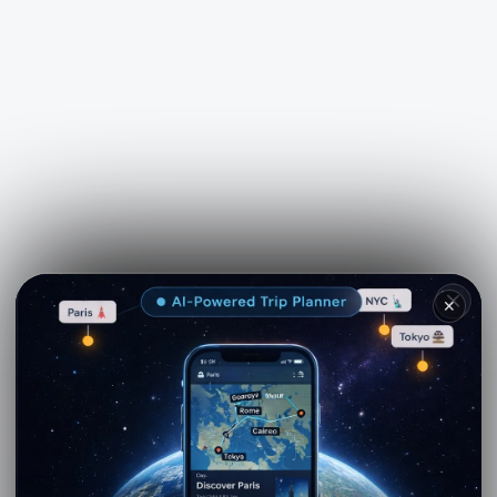
See more on
Viator.com
✕
Explore nearby · Licata
Palm av
Montechiaro och