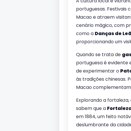
A cultura local é vibran
portuguesas. Festivais
Macao e atraem visitan
cenário mágico, com pr
como a
Danças de Le
proporcionando um vislu
Quando se trata de
ga
portuguesa é evidente
de experimentar o
Pat
às tradições chinesas.
Macao complementam p
Explorando a fortaleza,
sabem que a
Fortaleza
em 1884, um feito notáv
deslumbrante da cidade