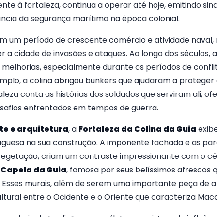
ente à fortaleza, continua a operar até hoje, emitindo si
ncia da segurança marítima na época colonial.
 em um período de crescente comércio e atividade naval, 
 a cidade de invasões e ataques. Ao longo dos séculos, a
 melhorias, especialmente durante os períodos de confli
mplo, a colina abrigou bunkers que ajudaram a proteger 
eza conta as histórias dos soldados que serviram ali, o
safios enfrentados em tempos de guerra.
te e arquitetura
, a
Fortaleza da Colina da Guia
exibe
tuguesa na sua construção. A imponente fachada e as pa
vegetação, criam um contraste impressionante com o céu
a
Capela da Guia
, famosa por seus belíssimos afrescos 
. Esses murais, além de serem uma importante peça de ar
tural entre o Ocidente e o Oriente que caracteriza Mac