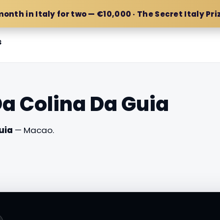
month in Italy for two — €10,000 · The Secret Italy Pri
s
Da Colina Da Guia
uia
— Macao.