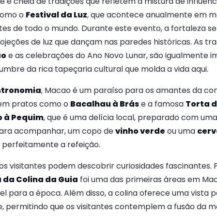
te e cheia de tradições que refletem a mistura de influênc
 como o
Festival da Luz
, que acontece anualmente em mai
tes de todo o mundo. Durante este evento, a fortaleza 
ojeções de luz que dançam nas paredes históricas. As tr
ão
e as celebrações do Ano Novo Lunar, são igualmente i
mbre da rica tapeçaria cultural que molda a vida aqui.
stronomia
, Macao é um paraíso para os amantes da comi
 em pratos como o
Bacalhau à Brás
e a famosa
Torta 
o à Pequim
, que é uma delícia local, preparado com um
 Para acompanhar, um copo de
vinho verde
ou uma
cerv
erfeitamente a refeição.
 os visitantes podem descobrir curiosidades fascinantes.
 da Colina da Guia
foi uma das primeiras áreas em Maca
el para a época. Além disso, a colina oferece uma vista
, permitindo que os visitantes contemplem a fusão da mo