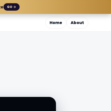
ze
GO →
Home
About