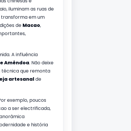
ias chinesas e
o, iluminam as ruas de
se transforma em um
adições de
Macao
,
mportantes,
da. A influência
de Amêndoa
. Não deixe
a técnica que remonta
eja artesanal
de
 Por exemplo, poucos
o a ser electrificada,
 panorâmica
dernidade e história