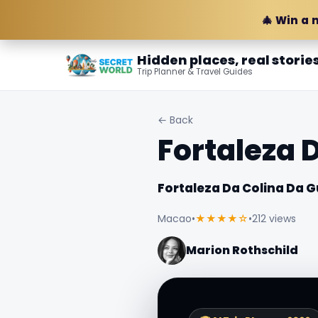
🎄 Win a 
Hidden places, real storie
Trip Planner & Travel Guides
← Back
Fortaleza 
Fortaleza Da Colina Da G
Macao
•
★★★★☆
•
212 views
Marion Rothschild