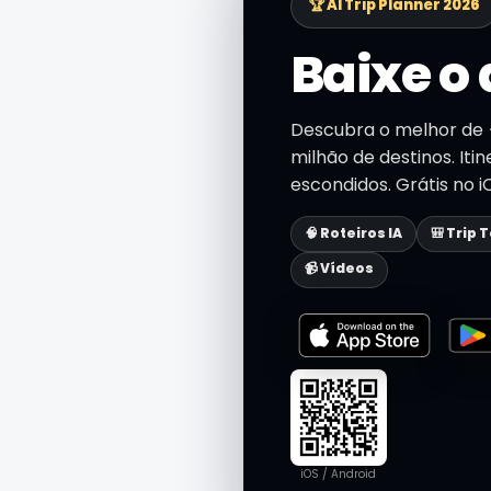
🏆 AI Trip Planner 2026
Baixe o 
Descubra o melhor de {
milhão de destinos. Iti
escondidos. Grátis no i
🧠 Roteiros IA
🎒 Trip 
📹 Vídeos
iOS / Android