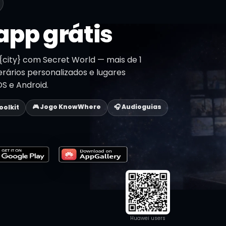
app grátis
city} com Secret World — mais de 1
nerários personalizados e lugares
OS e Android.
🎮 Jogo KnowWhere
🎧 Audioguias
Toolkit
Huawei users