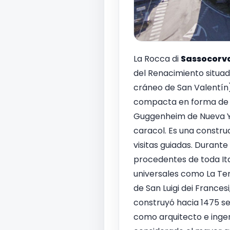
La Rocca di
Sassocorv
del Renacimiento situad
cráneo de San Valentín) 
compacta en forma de 
Guggenheim de Nueva Yor
caracol. Es una constru
visitas guiadas. Durante
procedentes de toda Ita
universales como La Tem
de San Luigi dei France
construyó hacia 1475 seg
como arquitecto e ingen