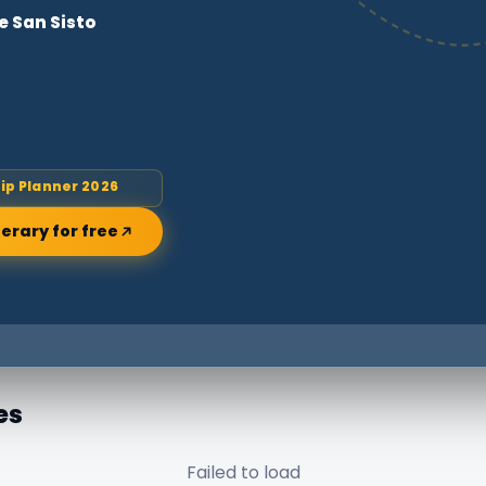
e San Sisto
rip Planner 2026
nerary for free
es
Failed to load