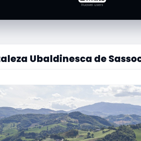
Huawei users
taleza Ubaldinesca de Sasso