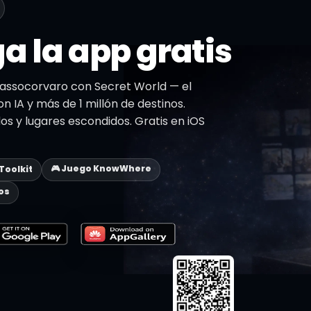
a la app gratis
Sassocorvaro con Secret World — el
on IA y más de 1 millón de destinos.
dos y lugares escondidos. Gratis en iOS
🎮 Juego KnowWhere
 Toolkit
os