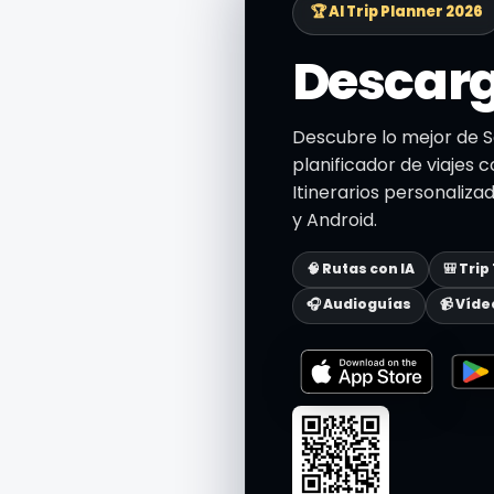
🏆 AI Trip Planner 2026
Descarg
Descubre lo mejor de 
planificador de viajes c
Itinerarios personaliza
y Android.
🧠 Rutas con IA
🎒 Trip
🎧 Audioguías
📹 Víde