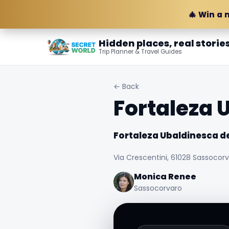
🎄 Win a 
Hidden places, real storie
Trip Planner & Travel Guides
← Back
Fortaleza 
Fortaleza Ubaldinesca d
Via Crescentini, 61028 Sassocorva
Monica Renee
Sassocorvaro