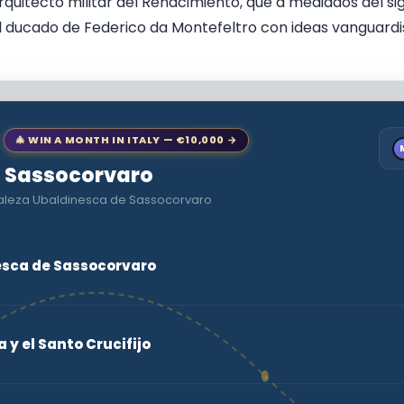
quitecto militar del Renacimiento, que a mediados del sig
 ducado de Federico da Montefeltro con ideas vanguardi
🎄 WIN A MONTH IN ITALY — €10,000 →
to Sassocorvaro
taleza Ubaldinesca de Sassocorvaro
esca de Sassocorvaro
a y el Santo Crucifijo