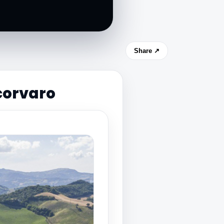
Share ↗
corvaro