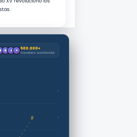
lo XV revolucionó los
stas.
500.000+
M
A
J
+
travelers worldwide
›
›