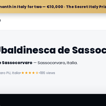
month in Italy for two — €10,000 · The Secret Italy Pri
s
Ubaldinesca de Sasso
e Sassocorvaro
— Sassocorvaro, Italia.
ro PU, Italia
•
★★★★☆
•
186 views