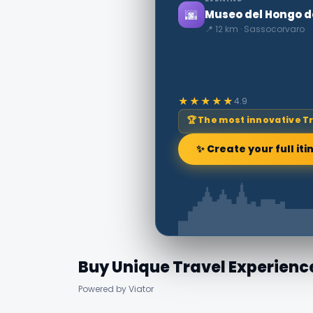
🌆
Museo del Hongo d
📍 12 km · Sassocorvaro
★★★★★
4.9
🏆 The most innovative T
✨ Create your full iti
Buy Unique Travel Experienc
Powered by Viator