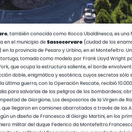
aro
, también conocida como Rocca Ubaldinesca, es una fo
a en el municipio de
Sassocorvaro
(ciudad de los enamo
en la provincia de Pesaro y Urbino, en el Montefeltro. Una
tortuga, tomada como modelo por Frank Lloyd Wright pa
k, que ocupa la estructura saliente, el borde envolvente
cción doble, enigmática y esotérica, cuyos secretos sólo
 la última guerra, con la Operación Rescate, recibió 10.00
lia para salvarlas de los peligros de los bombardeos; ob
pestad de Giorgione, Los desposorios de la Virgen de Ra
si, que llegaron en camiones abarrotados a través de los 
ún un diseño de Francesco di Giorgio Martini, en los prim
iero militar del duque Federico da Montefeltro.Francesco 