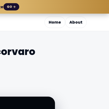
ze
GO →
Home
About
corvaro