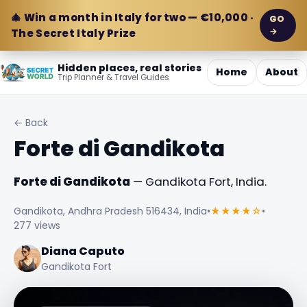
🎄 Win a month in Italy for two — €10,000 ·
GO
→
The Secret Italy Prize
Hidden places, real stories
Home
About
Trip Planner & Travel Guides
← Back
Forte di Gandikota
Forte di Gandikota
— Gandikota Fort, India.
Gandikota, Andhra Pradesh 516434, India
•
★★★★☆
•
277 views
Diana Caputo
Gandikota Fort