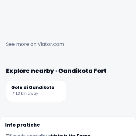
See more on
Viator.com
Explore nearby · Gandikota Fort
Gole di Gandikota
📍 1.3 km away
Info pratiche
📅
Periodo consigliato:
Meta tutto l'anno