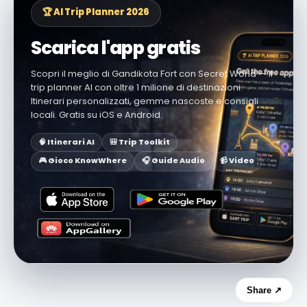
🏆 AI Trip Planner 2026
Scarica l'app gratis
Scopri il meglio di Gandikota Fort con Secret World — il
trip planner AI con oltre 1 milione di destinazioni.
Itinerari personalizzati, gemme nascoste e consigli
locali. Gratis su iOS e Android.
🧠 Itinerari AI
🎒 Trip Toolkit
🎮 Gioco KnowWhere
🎧 Guide Audio
📹 Video
Share ↗