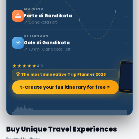
MORNING
🌅
›
Forte di Gandikota
📍 Gandikota Fort
AFTERNOON
☀️
›
Gole di Gandikota
📍 1.3 km · Gandikota Fort
★★★★★
4.9
🏆 The most innovative Trip Planner 2026
✨ Create your full itinerary for free
Buy Unique Travel Experiences
Powered by Viator