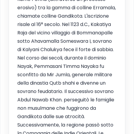
erosivo) tra la gamma di colline Erramala,
chiamate colline Gandikota. L'iscrizione
risale al 16° secolo. Nel 1123 d.C., Kakatiya
Raja del vicino villaggio di Bommanapalle
sotto Ahavamalla Someswara I, sovrano
di Kalyani Chalukya fece il forte di sabbia.
Nel corso dei secoli, durante il dominio
Nayak, Pemmasani Timma Nayaka fu
sconfitto da Mir Jumla, generale militare
della dinastia Qutb shahi e divenne un
sovrano feudatario. Il successivo sovrano
Abdul Nawab Khan. perseguitò le famiglie
non musulmane che fuggirono da
Gandikota dalle sue atrocità.
Successivamente, la regione passò sotto
la Compagnia delle Indie Orientali. Le