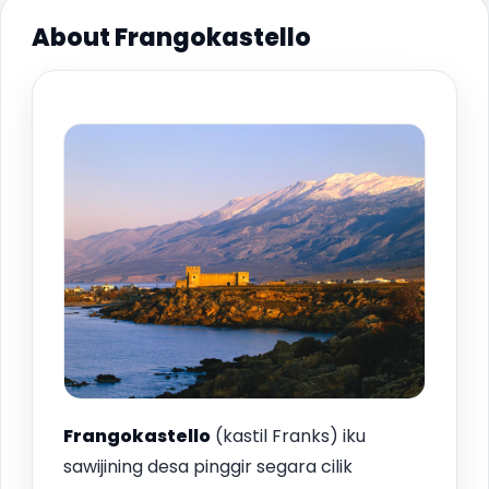
About Frangokastello
Frangokastello
(kastil Franks) iku
sawijining desa pinggir segara cilik