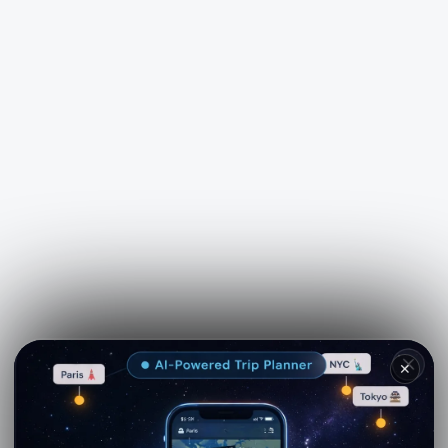
See more on
Viator.com
✕