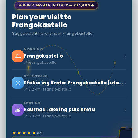
🎄 WIN A MONTH IN ITALY — €10,000 →
Plan your visit to
Frangokastello
Suggested itinerary near Frangokastello
MORNING
🌅
›
Frangokastello
📍 Frangokastello
AFTERNOON
☀️
›
Sfakia ing Kreta: Frangokastello (utawa Frangocastello)
📍 0.2 km · Frangokastello
EVENING
🌆
›
Kournas Lake ing pulo Kreta
📍 17.1 km · Frangokastello
★★★★★
4.9