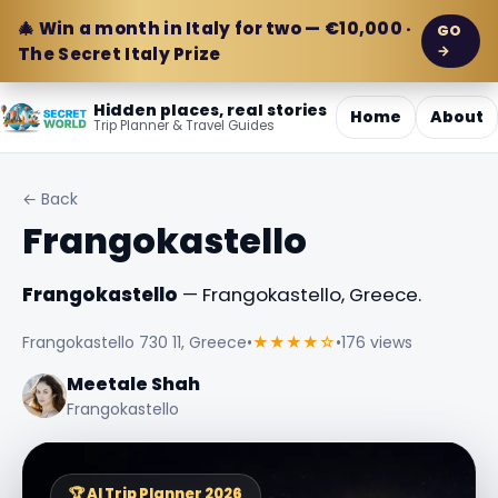
🎄 Win a month in Italy for two — €10,000 ·
GO
→
The Secret Italy Prize
Hidden places, real stories
Home
About
Trip Planner & Travel Guides
← Back
Frangokastello
Frangokastello
— Frangokastello, Greece.
Frangokastello 730 11, Greece
•
★★★★☆
•
176 views
Meetale Shah
Frangokastello
🏆 AI Trip Planner 2026