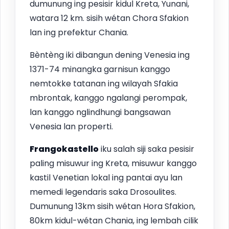
dumunung ing pesisir kidul Kreta, Yunani,
watara 12 km. sisih wétan Chora Sfakion
lan ing prefektur Chania.
Bèntèng iki dibangun dening Venesia ing
1371-74 minangka garnisun kanggo
nemtokke tatanan ing wilayah Sfakia
mbrontak, kanggo ngalangi perompak,
lan kanggo nglindhungi bangsawan
Venesia lan properti.
Frangokastello
iku salah siji saka pesisir
paling misuwur ing Kreta, misuwur kanggo
kastil Venetian lokal ing pantai ayu lan
memedi legendaris saka Drosoulites.
Dumunung 13km sisih wétan Hora Sfakion,
80km kidul-wétan Chania, ing lembah cilik