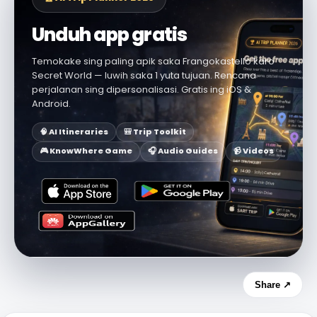
Unduh app gratis
Temokake sing paling apik saka Frangokastello karo
Secret World — luwih saka 1 yuta tujuan. Rencana
perjalanan sing dipersonalisasi. Gratis ing iOS &
Android.
🧠 AI Itineraries
🎒 Trip Toolkit
🎮 KnowWhere Game
🎧 Audio Guides
📹 Videos
Share ↗