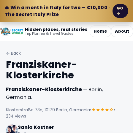
🎄 Win a month in Italy for two — €10,000 ·
GO
→
The Secret Italy Prize
Hidden places, real stories
Home
About
Trip Planner & Travel Guides
← Back
Franziskaner-
Klosterkirche
Franziskaner-Klosterkirche
— Berlin,
Germania.
Klosterstraße 73a, 10179 Berlin, Germania
•
★★★★☆
•
234 views
Sania Kostner