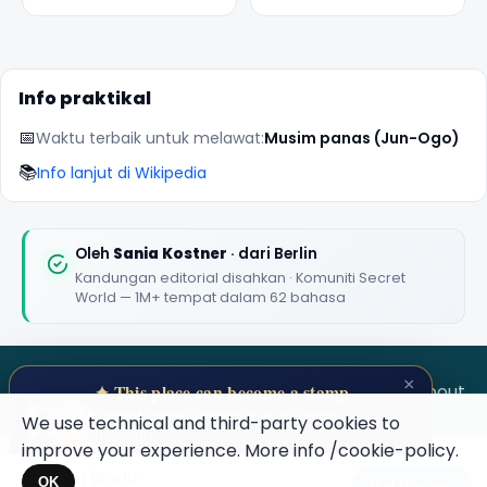
mengunjungi
di Berlin
museum
Info praktikal
📅
Waktu terbaik untuk melawat:
Musim panas (Jun-Ogo)
📚
Info lanjut di Wikipedia
🏆
🏆 #1 Trip Planner 2026
Rated best travel app worldwide
Oleh
Sania Kostner
· dari Berlin
Kandungan editorial disahkan · Komuniti Secret
★★★★★
World — 1M+ tempat dalam 62 bahasa
Keep Exploring the World
1,000,000+ places in your pocket. Free.
×
SECRET WORLD
Terms
Privacy
About
✦ This place can become a stamp
Collect secret places in your Secret
We use technical and third-party cookies to
Passport.
improve your experience. More info
/cookie-policy
.
Open your Passport →
Secret World
Maybe later
×
OK
Get the app