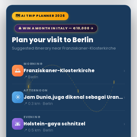
🗺 AI TRIP PLANNER 2026
🎄 WIN A MONTH IN ITALY — €10,000 →
Plan your visit to Berlin
Suggested itinerary near Franziskaner-Klosterkirche
MORNING
🌅
›
Franziskaner-Klosterkirche
📍 Berlin
AFTERNOON
☀️
›
Jam Dunia,juga dikenal sebagai Urania Jam Dunia
📍 0.3 km · Berlin
EVENING
🌆
›
Holstein-gaya schnitzel
📍 0.5 km · Berlin