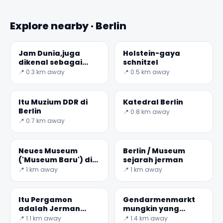
Explore nearby · Berlin
Jam Dunia,juga
Holstein-gaya
dikenal sebagai
schnitzel
Urania Jam Dunia
📍 0.3 km away
📍 0.5 km away
Itu Muzium DDR di
Katedral Berlin
Berlin
📍 0.8 km away
📍 0.7 km away
Neues Museum
Berlin / Museum
('Museum Baru') di
sejarah jerman
Berlin
📍 1 km away
📍 1 km away
Itu Pergamon
Gendarmenmarkt
✕
adalah Jerman
mungkin yang
yang paling
paling megah Meter
📍 1.1 km away
📍 1.4 km away