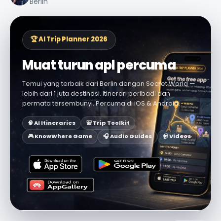
Berlin
🏆 AI Trip Planner 2026
Muat turun apl percuma
Temui yang terbaik dari Berlin dengan Secret World —
lebih dari 1 juta destinasi. Itinerari peribadi dan
permata tersembunyi. Percuma di iOS & Android.
🧠 AI Itineraries
🎒 Trip Toolkit
🎮 KnowWhere Game
🎧 Audio Guides
📹 Videos