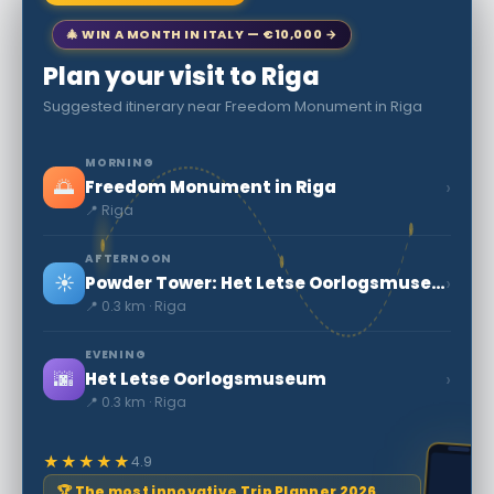
🎄 WIN A MONTH IN ITALY — €10,000 →
Plan your visit to Riga
Suggested itinerary near Freedom Monument in Riga
MORNING
🌅
›
Freedom Monument in Riga
📍 Riga
AFTERNOON
☀️
›
Powder Tower: Het Letse Oorlogsmuseum
📍 0.3 km · Riga
EVENING
🌆
›
Het Letse Oorlogsmuseum
📍 0.3 km · Riga
★★★★★
4.9
🏆 The most innovative Trip Planner 2026