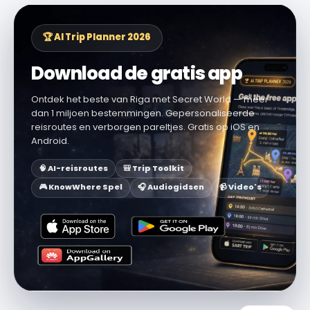
🏆 AI Trip Planner 2026
Download de gratis app
Ontdek het beste van Riga met Secret World — meer
dan 1 miljoen bestemmingen. Gepersonaliseerde
reisroutes en verborgen pareltjes. Gratis op iOS en
Android.
🧠 AI-reisroutes
🎒 Trip Toolkit
🎮 KnowWhere Spel
🎧 Audiogidsen
📹 Video's