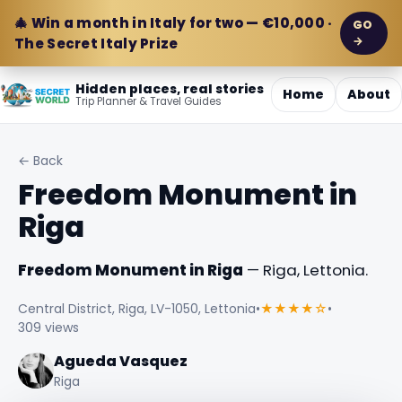
🎄 Win a month in Italy for two — €10,000 ·
GO
→
The Secret Italy Prize
Hidden places, real stories
Home
About
Trip Planner & Travel Guides
← Back
Freedom Monument in
Riga
Freedom Monument in Riga
— Riga, Lettonia.
Central District, Riga, LV-1050, Lettonia
•
★★★★☆
•
309 views
Agueda Vasquez
Riga