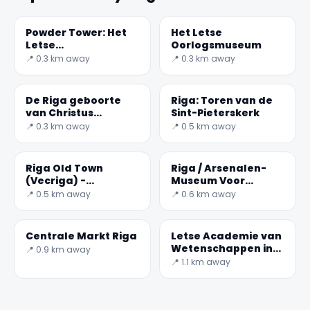
Powder Tower: Het
Het Letse
Letse
Oorlogsmuseum
Oorlogsmuseum
📍 0.3 km away
📍 0.3 km away
De Riga geboorte
Riga: Toren van de
van Christus
Sint-Pieterskerk
Kathedraal
📍 0.3 km away
📍 0.5 km away
✕
Riga Old Town
Riga / Arsenalen-
(Vecriga) -
Museum Voor
historisch centrum
Schone Kunsten
📍 0.5 km away
📍 0.6 km away
van Riga, Letland.
Centrale Markt Riga
Letse Academie van
Wetenschappen in
📍 0.9 km away
Letland
📍 1.1 km away
🏆
🏆 #1 Trip Planner 2026