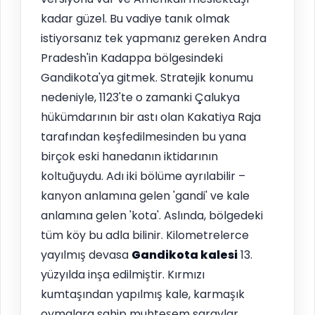
kadar güzel. Bu vadiye tanık olmak
istiyorsanız tek yapmanız gereken Andra
Pradesh'in Kadappa bölgesindeki
Gandikota'ya gitmek. Stratejik konumu
nedeniyle, 1123'te o zamanki Çalukya
hükümdarının bir astı olan Kakatiya Raja
tarafından keşfedilmesinden bu yana
birçok eski hanedanın iktidarının
koltuğuydu. Adı iki bölüme ayrılabilir –
kanyon anlamına gelen 'gandi' ve kale
anlamına gelen 'kota'. Aslında, bölgedeki
tüm köy bu adla bilinir. Kilometrelerce
yayılmış devasa
Gandikota kalesi
13.
yüzyılda inşa edilmiştir. Kırmızı
kumtaşından yapılmış kale, karmaşık
oymalara sahip muhteşem saraylar,