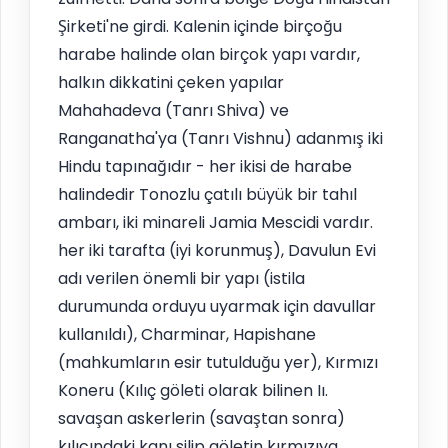
Şirketi'ne girdi. Kalenin içinde birçoğu
harabe halinde olan birçok yapı vardır,
halkın dikkatini çeken yapılar
Mahahadeva (Tanrı Shiva) ve
Ranganatha'ya (Tanrı Vishnu) adanmış iki
Hindu tapınağıdır - her ikisi de harabe
halindedir Tonozlu çatılı büyük bir tahıl
ambarı, iki minareli Jamia Mescidi vardır.
her iki tarafta (iyi korunmuş), Davulun Evi
adı verilen önemli bir yapı (istila
durumunda orduyu uyarmak için davullar
kullanıldı), Charminar, Hapishane
(mahkumların esir tutulduğu yer), Kırmızı
Koneru (Kılıç göleti olarak bilinen Iı.
savaşan askerlerin (savaştan sonra)
kılıcındaki kanı silip göletin kırmızıya