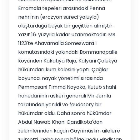
Erramala tepeleri arasındaki Penna
nehri'nin (erozyon süreci yoluyla)
oluşturduğu büyük bir geçitten almıştır.
Yazıt 16. yüzyıla kadar uzanmaktadır. MS
1123'te Ahavamalla Someswara I
komutasındaki yakındaki Bommanapalle
köyünden Kakatiya Raja, Kalyani Çalukya
hükümdarı kum kalesini yaptı. Çağlar
boyunca. nayak yönetimi sırasında
Pemmasani Timma Nayaka, Kutub shahi
hanedanının askeri generali Mir Jumla
tarafından yenildi ve feudatory bir
hükümdar oldu. Daha sonra hükümdar
Abdul Nawab Khan. Gandikota'dan
zulümlerinden kaçan Gayrimüslim ailelere
zulmetti. Daha sonra bölge Doğu Hindistan