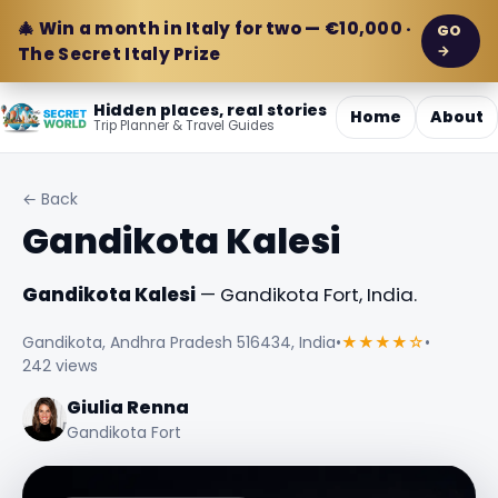
🎄 Win a month in Italy for two — €10,000 ·
GO
→
The Secret Italy Prize
Hidden places, real stories
Home
About
Trip Planner & Travel Guides
← Back
Gandikota Kalesi
Gandikota Kalesi
— Gandikota Fort, India.
Gandikota, Andhra Pradesh 516434, India
•
★★★★☆
•
242 views
Giulia Renna
Gandikota Fort