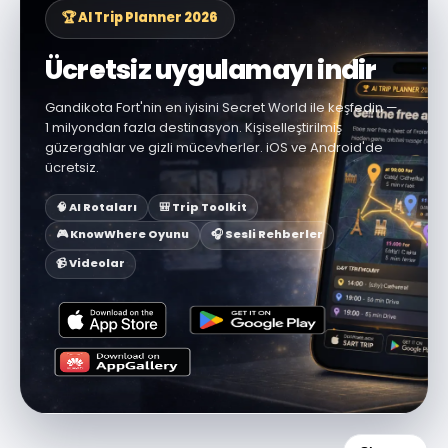
🏆 AI Trip Planner 2026
Ücretsiz uygulamayı indir
Gandikota Fort'nin en iyisini Secret World ile keşfedin —
1 milyondan fazla destinasyon. Kişiselleştirilmiş
güzergahlar ve gizli mücevherler. iOS ve Android'de
ücretsiz.
🧠 AI Rotaları
🎒 Trip Toolkit
🎮 KnowWhere Oyunu
🎧 Sesli Rehberler
📹 Videolar