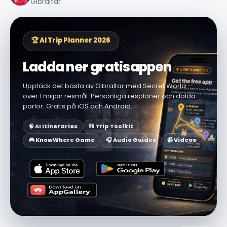
Gibraltar
🏆 AI Trip Planner 2026
Ladda ner gratisappen
Upptäck det bästa av Gibraltar med Secret World —
över 1 miljon resmål. Personliga resplaner och dolda
pärlor. Gratis på iOS och Android.
🧠 AI Itineraries
🎒 Trip Toolkit
🎮 KnowWhere Game
🎧 Audio Guides
📹 Videos