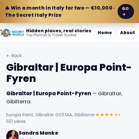
🎄 Win a month in Italy for two — €10,000 ·
GO
→
The Secret Italy Prize
Hidden places, real stories
Home
About
Trip Planner & Travel Guides
← Back
Gibraltar | Europa Point-
Fyren
Gibraltar | Europa Point-Fyren
— Gibraltar,
Gibilterra.
Europa Point, Gibraltar GX11 1AA, Gibilterra
•
★★★★☆
•
561 views
Sandra Manke