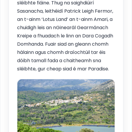
sléibhte fiáine. Thug na saighdiúirí
Sasanacha, leithéidí Patrick Leigh Fermor,
an t-ainm ‘Lotus Land’ an t-ainm Amari, a
chuidigh leis an nGinearál Gearmánach
Kreipe a fhuadach le linn an Dara Cogadh
Domhanda. Fuair siad an gleann chomh
hálainn agus chomh draíochtúil tar éis
dóibh tamall fada a chaitheamh sna
sléibhte, gur cheap siad é mar Paradise.