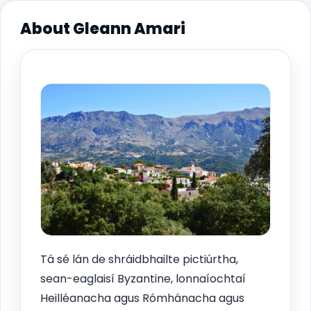
About Gleann Amari
Tá sé lán de shráidbhailte pictiúrtha,
sean-eaglaisí Byzantine, lonnaíochtaí
Heilléanacha agus Rómhánacha agus