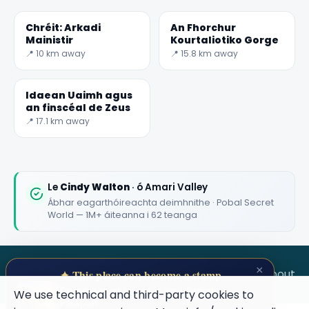
Chréit: Arkadi
An Fhorchur
Mainistir
Kourtaliotiko Gorge
📍 10 km away
📍 15.8 km away
Idaean Uaimh agus
an finscéal de Zeus
📍 17.1 km away
✕
Le
Cindy Walton
· ó Amari Valley
Ábhar eagarthóireachta deimhnithe · Pobal Secret
World — 1M+ áiteanna i 62 teanga
×
SECRET WORLD
Terms
Privacy
About
✦ This place can become a stamp
Collect secret places in your Secret
We use technical and third-party cookies to
Passport.