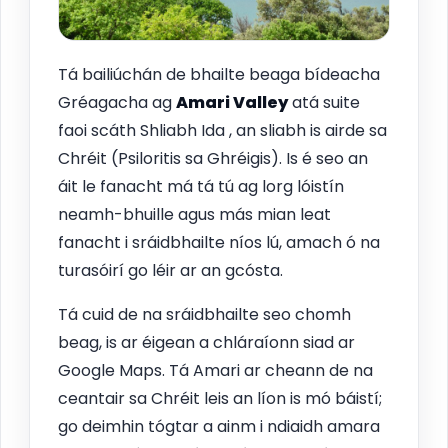
Tá bailiúchán de bhailte beaga bídeacha
Gréagacha ag
Amari Valley
atá suite
faoi scáth Shliabh Ida , an sliabh is airde sa
Chréit (Psiloritis sa Ghréigis). Is é seo an
áit le fanacht má tá tú ag lorg lóistín
neamh-bhuille agus más mian leat
fanacht i sráidbhailte níos lú, amach ó na
turasóirí go léir ar an gcósta.
Tá cuid de na sráidbhailte seo chomh
beag, is ar éigean a chláraíonn siad ar
Google Maps. Tá Amari ar cheann de na
ceantair sa Chréit leis an líon is mó báistí;
go deimhin tógtar a ainm i ndiaidh amara