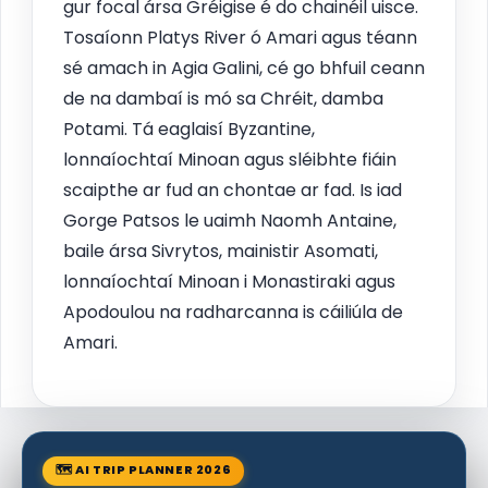
gur focal ársa Gréigise é do chainéil uisce.
Tosaíonn Platys River ó Amari agus téann
sé amach in Agia Galini, cé go bhfuil ceann
de na dambaí is mó sa Chréit, damba
Potami. Tá eaglaisí Byzantine,
lonnaíochtaí Minoan agus sléibhte fiáin
scaipthe ar fud an chontae ar fad. Is iad
Gorge Patsos le uaimh Naomh Antaine,
baile ársa Sivrytos, mainistir Asomati,
lonnaíochtaí Minoan i Monastiraki agus
Apodoulou na radharcanna is cáiliúla de
Amari.
🗺 AI TRIP PLANNER 2026