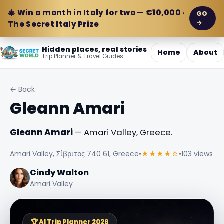
🎄 Win a month in Italy for two — €10,000 ·
GO
→
The Secret Italy Prize
Hidden places, real stories
Home
About
Trip Planner & Travel Guides
← Back
Gleann Amari
Gleann Amari
— Amari Valley, Greece.
Amari Valley, Σίβριτος 740 61, Greece
•
★★★★☆
•
103 views
Cindy Walton
Amari Valley
🏆 AI Trip Planner 2026