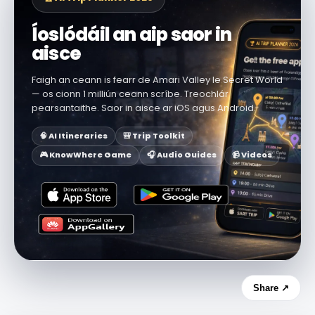
Íoslódáil an aip saor in
aisce
Faigh an ceann is fearr de Amari Valley le Secret World
— os cionn 1 milliún ceann scríbe. Treochlár
pearsantaithe. Saor in aisce ar iOS agus Android.
🧠 AI Itineraries
🎒 Trip Toolkit
🎮 KnowWhere Game
🎧 Audio Guides
📹 Videos
Share ↗