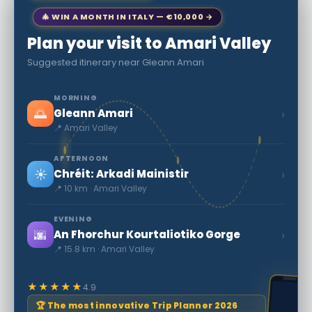
🎄 WIN A MONTH IN ITALY — €10,000 →
Plan your visit to Amari Valley
Suggested itinerary near Gleann Amari
MORNING
🌅
›
Gleann Amari
📍 Amari Valley
AFTERNOON
☀️
›
Chréit: Arkadi Mainistir
📍 10 km · Amari Valley
EVENING
🌆
›
An Fhorchur Kourtaliotiko Gorge
📍 15.8 km · Amari Valley
★★★★★
4.9
🏆 The most innovative Trip Planner 2026