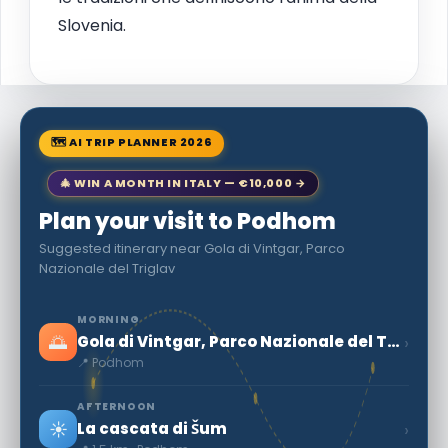
Slovenia.
🗺 AI TRIP PLANNER 2026
🎄 WIN A MONTH IN ITALY — €10,000 →
Plan your visit to Podhom
Suggested itinerary near Gola di Vintgar, Parco
Nazionale del Triglav
MORNING
🌅
›
Gola di Vintgar, Parco Nazionale del Triglav
📍 Podhom
AFTERNOON
☀️
›
La cascata di Šum