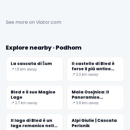
See more on
Viator.com
Explore nearby · Podhom
La cascata di Šum
Il castello di Bled è
forse il più antico
📍 1.5 km away
castello della
📍 2.2 km away
Slovenia
Bled e il suo Magico
Mala Osojnica: Il
Lago
Panoramico
Paradiso di Bled
📍 2.7 km away
📍 3.6 km away
✕
Il lago di Bled è un
Alpi Giulie | Cascata
lago romanico nelle
Pericnik