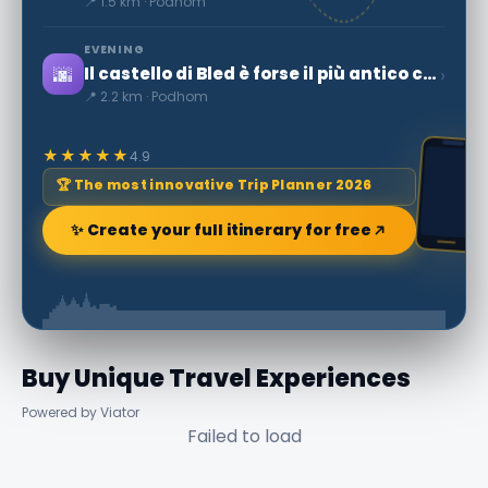
📍 1.5 km · Podhom
EVENING
🌆
›
Il castello di Bled è forse il più antico castello della Slovenia
📍 2.2 km · Podhom
★★★★★
4.9
🏆 The most innovative Trip Planner 2026
✨ Create your full itinerary for free
Buy Unique Travel Experiences
Powered by Viator
Failed to load