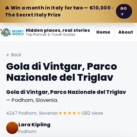
🎄 Win a month in Italy for two — €10,000 ·
GO
→
The Secret Italy Prize
Hidden places, real stories
Home
About
Trip Planner & Travel Guides
← Back
Gola di Vintgar, Parco
Nazionale del Triglav
Gola di Vintgar, Parco Nazionale del Triglav
— Podhom, Slovenia.
4247 Podhom, Slovenia
•
★★★★☆
•
282 views
Lara Kipling
Podhom