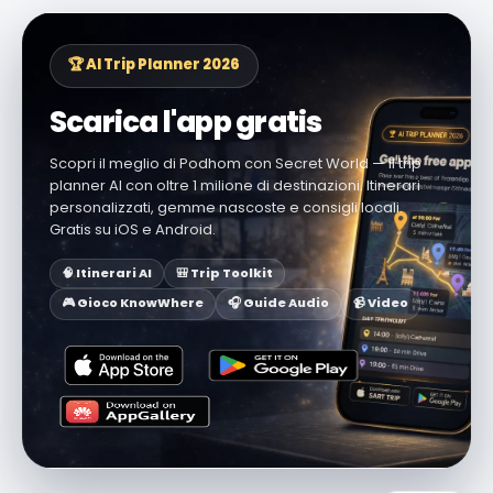
🏆 AI Trip Planner 2026
Scarica l'app gratis
Scopri il meglio di Podhom con Secret World — il trip
planner AI con oltre 1 milione di destinazioni. Itinerari
personalizzati, gemme nascoste e consigli locali.
Gratis su iOS e Android.
🧠 Itinerari AI
🎒 Trip Toolkit
🎮 Gioco KnowWhere
🎧 Guide Audio
📹 Video