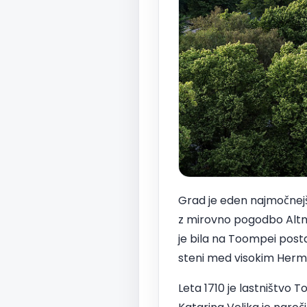
Grad je eden najmočnejših
z mirovno pogodbo Altma
je bila na Toompei post
steni med visokim Her
Leta 1710 je lastništvo