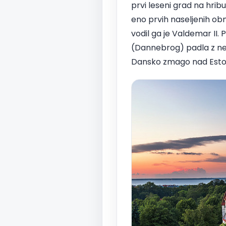
prvi leseni grad na hribu 
eno prvih naseljenih obmo
vodil ga je Valdemar II. 
(Dannebrog) padla z neba v
Dansko zmago nad Estonci