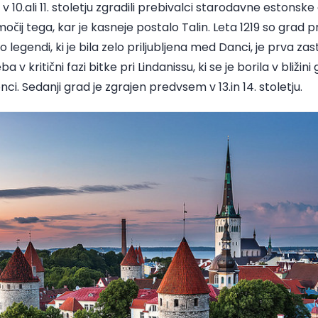
v 10.ali 11. stoletju zgradili prebivalci starodavne estonske g
čij tega, kar je kasneje postalo Talin. Leta 1219 so grad pre
Po legendi, ki je bila zelo priljubljena med Danci, je prva z
 kritični fazi bitke pri Lindanissu, ki se je borila v bližini
. Sedanji grad je zgrajen predvsem v 13.in 14. stoletju.