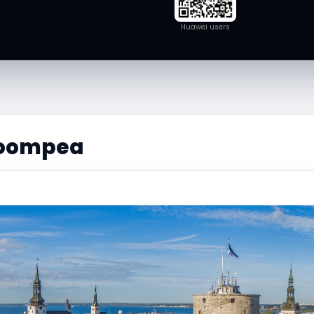
Huawei users
Toompea