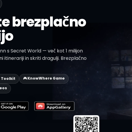
te brezplačno
jo
linn s Secret World — več kot 1 milijon
i itinerariji in skriti dragulji. Brezplačno
🎮 KnowWhere Game
p Toolkit
deos