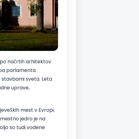
 po načrtih arhitektov
vba parlamenta
 stavbami sveta. Leta
ladne uprave,
jeveških mest v Evropi.
 mestno jedro je na
ljo so tudi vodene