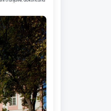
ani trdnjave; dokončana