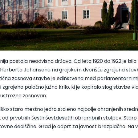
onija postala neodvisna država. Od leta 1920 do 1922 je bila
Herberta Johansena na grajskem dvorišču zgrajena sta
istična zasnova stavbe je edinstvena med parlamentarnimi
ani zgrajeno palačno južno krilo, ki je kopiralo slog stavbe v
l ustrezno zasnovan.
iško staro mestno jedro sta eno najbolje ohranjenih sredn
t od prvotnih šestinšestdesetih obrambnih stolpov. Staro
ne dediščine. Grad je odprt za javnost brezplačno. Na vo