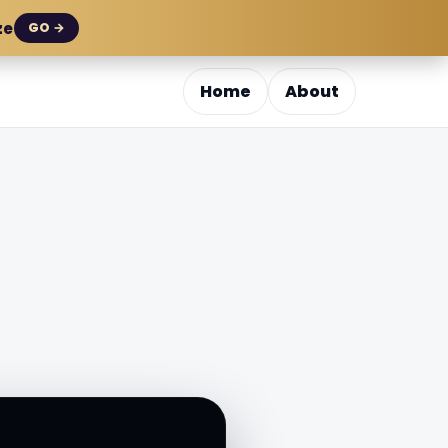
ze
GO →
Home
About