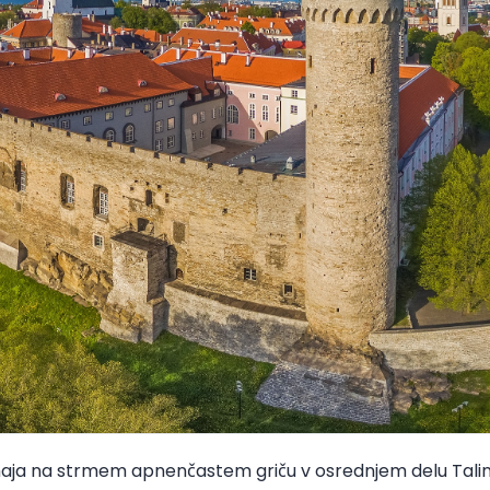
aja na strmem apnenčastem griču v osrednjem delu Talin