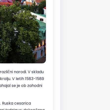
azlični narodi. V skladu
alju. V letih 1583-1589
hajal se je ob zahodni
. Ruska cesarica