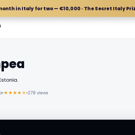
month in Italy for two — €10,000 · The Secret Italy Pri
s
mpea
Estonia.
ia
•
★★★★☆
•
278 views