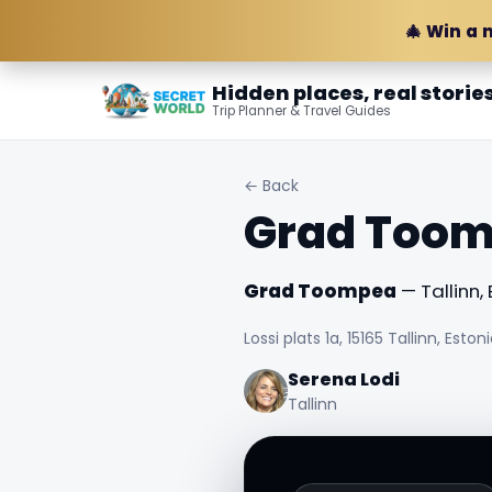
🎄 Win a 
Hidden places, real storie
Trip Planner & Travel Guides
← Back
Grad Too
Grad Toompea
— Tallinn, 
Lossi plats 1a, 15165 Tallinn, Eston
Serena Lodi
Tallinn