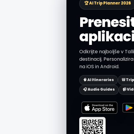
🏆 AI Trip Planner 2026
Prenesi
aplikaci
Odkrijte najboljše v Tal
destinacij. Personaliziran
na iOS in Android.
🧠 AI Itineraries
🎒 Tri
🎧 Audio Guides
📹 Vi