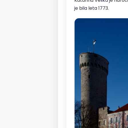
Katarina Velika je naro
je bila leta 1773.