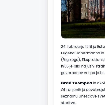
24. februarja 1918 je Est
Eugena Habermanna in 
(Riigikogu). Ekspresion
1935 je bilo na južni str
guvernerjev vrt pa je bi
Grad Toompea
in okol
Ohranjenih je devetnajs
seznamu Unescove svetov
storitve.