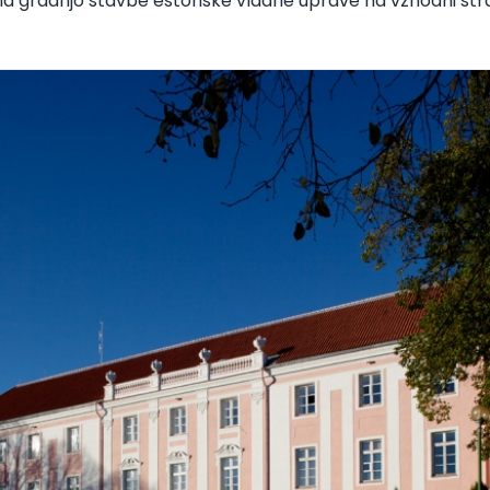
čila gradnjo stavbe estonske vladne uprave na vzhodni str