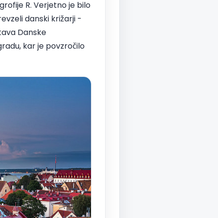
rofije R. Verjetno je bilo
vzeli danski križarji -
astava Danske
 gradu, kar je povzročilo