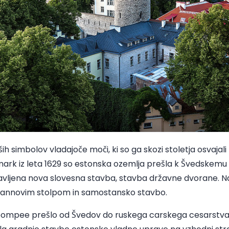
 simbolov vladajoče moči, ki so ga skozi stoletja osvajali r
rk iz leta 1629 so estonska ozemlja prešla k Švedskemu kr
avljena nova slovesna stavba, stavba državne dvorane. Na
mannovim stolpom in samostansko stavbo.
 Toompee prešlo od Švedov do ruskega carskega cesarstva