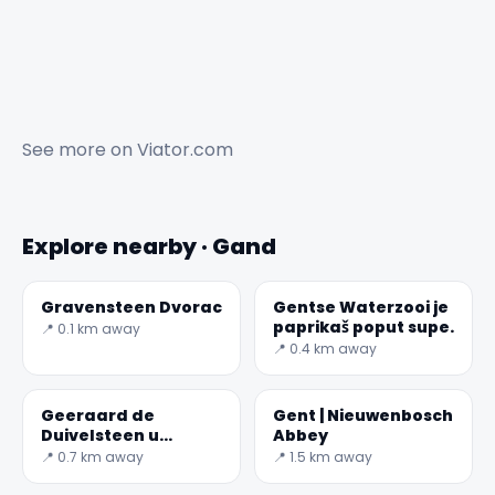
See more on
Viator.com
Explore nearby · Gand
Gravensteen Dvorac
Gentse Waterzooi je
paprikaš poput supe.
📍 0.1 km away
📍 0.4 km away
✕
Geeraard de
Gent | Nieuwenbosch
Duivelsteen u
Abbey
Ghentu, Belgija
📍 0.7 km away
📍 1.5 km away