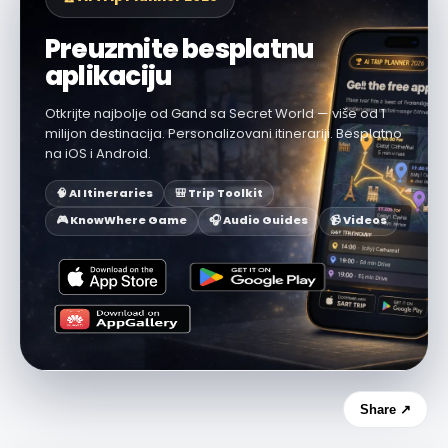
Preuzmite besplatnu
aplikaciju
Otkrijte najbolje od Gand sa Secret World — više od 1
milijon destinacija. Personalizovani itinerariji. Besplatno
na iOS i Android.
🧠 AI Itineraries
🎒 Trip Toolkit
🎮 KnowWhere Game
🎧 Audio Guides
📹 Videos
Share ↗