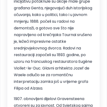
inicijativu potaknule su akcije male grupe
građana Genta, njegovajući duh istorijskog
očuvanja, kako u politici, tako i u javnom
mnjenju. 1888. počeli su radovi na
demontaži, a gotovo sve što nije
napravljeno od krečnjaka Tournai srušeno
je, ležeći impresivne ostatke
srednjovjekovnog dvorca. Radovi na
restauraciji započeli su 1893. godine, po
uzoru na francuskog restauratora Eugène
Viollet-le-Duc. Glavni arhitekta Jozef de
Waele odlučio se za romantičnu
interpretaciju zamka još u vrijeme grofa
Filipa od Alzasa.
1907. obnovljeni dijelovi Gravensteena
otvoreni su za javnost. Od Svjetskog sajma