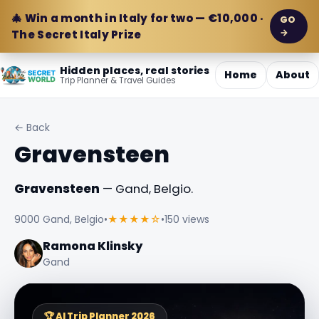
🎄 Win a month in Italy for two — €10,000 ·
GO
→
The Secret Italy Prize
Hidden places, real stories
Home
About
Trip Planner & Travel Guides
← Back
Gravensteen
Gravensteen
— Gand, Belgio.
9000 Gand, Belgio
•
★★★★☆
•
150 views
Ramona Klinsky
Gand
🏆 AI Trip Planner 2026