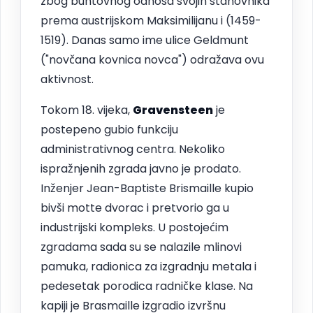
zbog buntovnog odnosa svojih stanovnika
prema austrijskom Maksimilijanu i (1459-
1519). Danas samo ime ulice Geldmunt
("novčana kovnica novca") odražava ovu
aktivnost.
Tokom 18. vijeka,
Gravensteen
je
postepeno gubio funkciju
administrativnog centra. Nekoliko
ispražnjenih zgrada javno je prodato.
Inženjer Jean-Baptiste Brismaille kupio
bivši motte dvorac i pretvorio ga u
industrijski kompleks. U postojećim
zgradama sada su se nalazile mlinovi
pamuka, radionica za izgradnju metala i
pedesetak porodica radničke klase. Na
kapiji je Brasmaille izgradio izvršnu