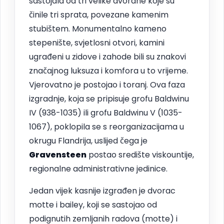
sastojala od tri velike dvorane koje su
činile tri sprata, povezane kamenim
stubištem. Monumentalno kameno
stepenište, svjetlosni otvori, kamini
ugrađeni u zidove i zahode bili su znakovi
značajnog luksuza i komfora u to vrijeme.
Vjerovatno je postojao i toranj. Ova faza
izgradnje, koja se pripisuje grofu Baldwinu
IV (938-1035) ili grofu Baldwinu V (1035-
1067), poklopila se s reorganizacijama u
okrugu Flandrija, uslijed čega je
Gravensteen
postao središte viskountije,
regionalne administrativne jedinice.
Jedan vijek kasnije izgrađen je dvorac
motte i bailey, koji se sastojao od
podignutih zemljanih radova (motte) i