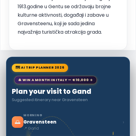
1913.godine u Gentu se održavaju brojne
kulturne aktivnosti, događaji i zabave u
Gravensteenu, koji je sada jedina
najvažnija turistička atrakcija grada.
🗺 AI TRIP PLANNER 2026
🎄 WIN A MONTH IN ITALY — €10,000 →
Plan your visit to Gand
Suggested itinerary near Gravensteen
MORNING
🌅
›
Gravensteen
📍 Gand