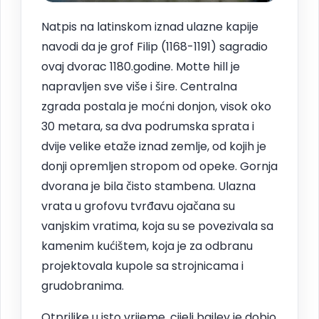
Natpis na latinskom iznad ulazne kapije
navodi da je grof Filip (1168-1191) sagradio
ovaj dvorac 1180.godine. Motte hill je
napravljen sve više i šire. Centralna
zgrada postala je moćni donjon, visok oko
30 metara, sa dva podrumska sprata i
dvije velike etaže iznad zemlje, od kojih je
donji opremljen stropom od opeke. Gornja
dvorana je bila čisto stambena. Ulazna
vrata u grofovu tvrđavu ojačana su
vanjskim vratima, koja su se povezivala sa
kamenim kućištem, koja je za odbranu
projektovala kupole sa strojnicama i
grudobranima.
Otprilike u isto vrijeme, cijeli bailey je dobio