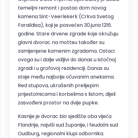
temeljni remont i postao dom novog
kamena Sint-Veerlekerk (Crkva Svetog
Faraildisa), koji je posvećen 30.juna 1216.
godine. Stare drvene zgrade koje okružuju
glavni dvorac na motteu također su
zamijenjene kamenim zgradama. Ostaci
ovoga su i dalje vidljivi do danas u istočnoj
zgradi i u grofovoj rezidenciji. Danas su
staje među najbolje očuvanim aneksima.
Red stupova, ukrašenih prelijepim
prijestolnicama i korbelima s listom, dijeli
zasvođeni prostor na dvije pupke.
Kasnije je dvorac bio sjedište oba vijeća
Flandrije, najviši sud županije, i feudalni sud
Oudburg, regionalni klupi odbornika.