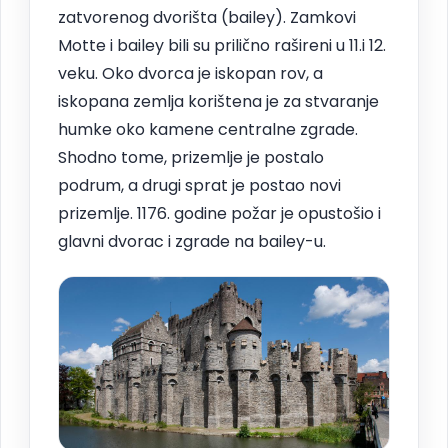
zatvorenog dvorišta (bailey). Zamkovi
Motte i bailey bili su prilično rašireni u 11.i 12.
veku. Oko dvorca je iskopan rov, a
iskopana zemlja korištena je za stvaranje
humke oko kamene centralne zgrade.
Shodno tome, prizemlje je postalo
podrum, a drugi sprat je postao novi
prizemlje. 1176. godine požar je opustošio i
glavni dvorac i zgrade na bailey-u.