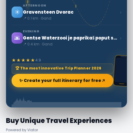
AFTERNOON
☀️
›
Gravensteen Dvorac
📍 0.1 km · Gand
EVENING
🌆
›
Gentse Waterzooi je paprikaš poput supe.
📍 0.4 km · Gand
★★★★★
4.9
🏆 The most innovative Trip Planner 2026
✨ Create your full itinerary for free
Buy Unique Travel Experiences
Powered by Viator