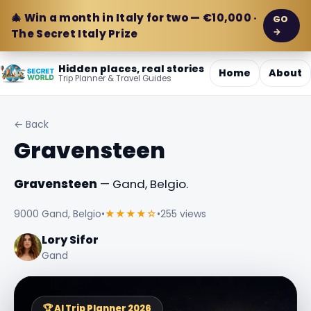
🎄 Win a month in Italy for two — €10,000 ·
GO
→
The Secret Italy Prize
Hidden places, real stories
Home
About
Trip Planner & Travel Guides
← Back
Gravensteen
Gravensteen
— Gand, Belgio.
9000 Gand, Belgio
•
★★★★☆
•
255 views
Lory Sifor
Gand
🏆 AI Trip Planner 2026