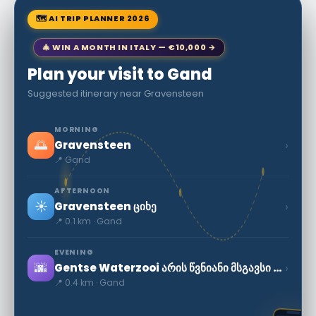
🗺 AI TRIP PLANNER 2026
🎄 WIN A MONTH IN ITALY — €10,000 →
Plan your visit to Gand
Suggested itinerary near Gravensteen
MORNING
🌅
›
Gravensteen
📍 Gand
AFTERNOON
☀️
›
Gravensteen ციხე
📍 0.1 km · Gand
EVENING
🌆
›
Gentse Waterzooi არის წვნიანი მსგავსი stew
📍 0.4 km · Gand