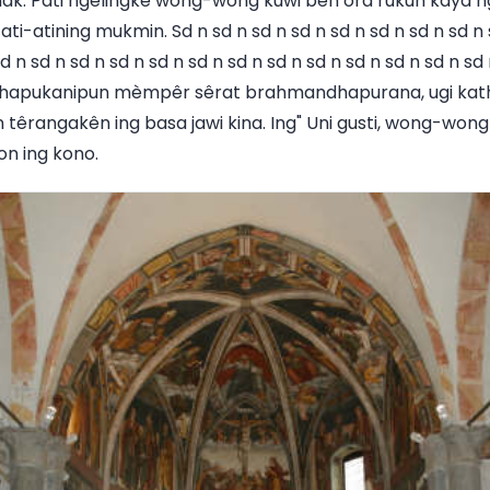
ak. Pati ngélingké wong-wong kuwi bèn ora rukun kaya 
ati-atining mukmin. Sd n sd n sd n sd n sd n sd n sd n sd n 
sd n sd n sd n sd n sd n sd n sd n sd n sd n sd n sd n sd n s
 dhapukanipun mèmpêr sêrat brahmandhapurana, ugi kat
 têrangakên ing basa jawi kina. Ing" Uni gusti, wong-wong
n ing kono.