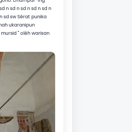
ngono. Dhampar-ing
sd n sd n sd n sd n sd n
d n sd sw Sêrat punika
hah ukaranipun
 mursid " olèh warisan