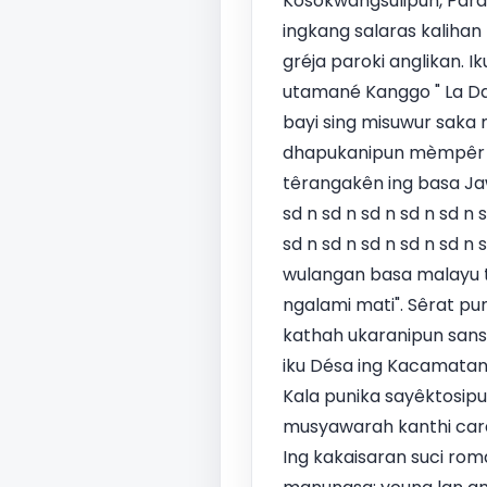
Kosokwangsulipun, Para
ingkang salaras kalihan 
gréja paroki anglikan. I
utamané Kanggo " La Dan
bayi sing misuwur saka 
dhapukanipun mèmpêr s
têrangakên ing basa Jawi
sd n sd n sd n sd n sd n s
sd n sd n sd n sd n sd n
wulangan basa malayu t
ngalami mati". Sêrat p
kathah ukaranipun sansk
iku Désa ing Kacamatan
Kala punika sayêktosi
musyawarah kanthi cara 
Ing kakaisaran suci rom