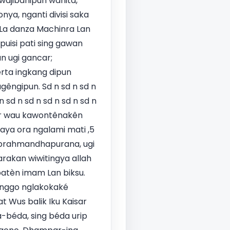
wajibanipun wanita,
nya, nganti divisi saka
" La danza Machinra Lan
puisi pati sing gawan
n ugi gancar;
ta ingkang dipun
gêngipun. Sd n sd n sd n
n sd n sd n sd n sd n sd n
uhur wau kawontênakên
ya ora ngalami mati ,5
 brahmandhapurana, ugi
arakan wiwitingya allah
atèn imam Lan biksu.
anggo nglakokaké
 Wus balik Iku Kaisar
a-béda, sing béda urip