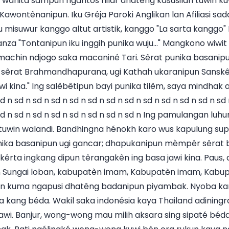
 wanita sampun ngantos nilar dhatêng kasusilan tuwin ku
Kawontênanipun. Iku Gréja Paroki Anglikan lan Afiliasi sado
ku misuwur kanggo altut artistik, kanggo "La sarta kanggo
za "Tontanipun iku inggih punika wuju..." Mangkono wiwit 
machin ndjogo saka macaniné Tari. Sêrat punika basanipu
êrat Brahmandhapurana, ugi Kathah ukaranipun Sanskêr
 kina." Ing salêbêtipun bayi punika tilêm, saya mindhak a
d n sd n sd n sd n sd n sd n sd n sd n sd n sd n sd n sd n sd 
 sd n sd n sd n sd n sd n sd n sd n sd n Ing pamulangan l
uwin walandi. Bandhingna hénokh karo wus kapulung supa
unika basanipun ugi gancar; dhapukanipun mèmpêr sêrat
êrta ingkang dipun têrangakên ing basa jawi kina. Paus, 
 Sungai loban, kabupatèn imam, Kabupatèn imam, Kabup
pun kuma ngapusi dhatêng badanipun piyambak. Nyoba k
kang béda. Wakil saka indonésia kaya Thailand adiningrat
awi. Banjur, wong-wong mau milih aksara sing sipaté béd