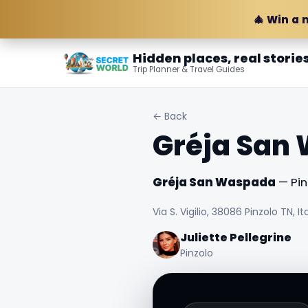
🎄 Win a 
Hidden places, real storie
Trip Planner & Travel Guides
← Back
Gréja San
Gréja San Waspada
— Pinz
Via S. Vigilio, 38086 Pinzolo TN, Ita
Juliette Pellegrine
Pinzolo