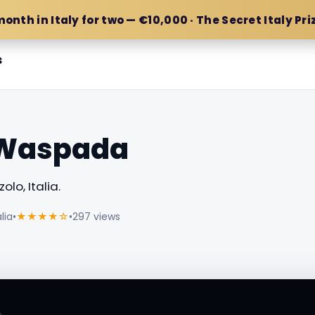
month in Italy for two — €10,000 · The Secret Italy Pri
s
 Waspada
olo, Italia.
lia
•
★★★★☆
•
297 views