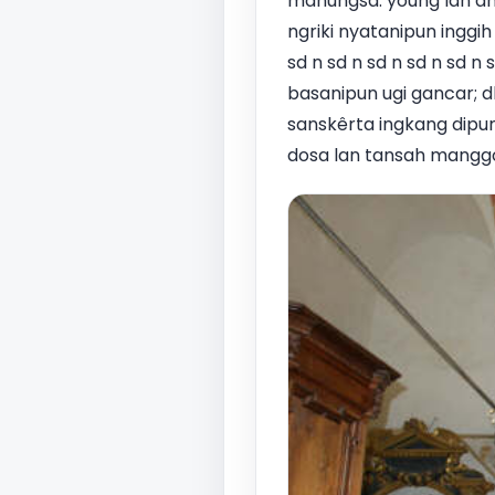
manungsa: young lan an
ngriki nyatanipun inggih 
sd n sd n sd n sd n sd n 
basanipun ugi gancar;
sanskêrta ingkang dipun
dosa lan tansah manggo