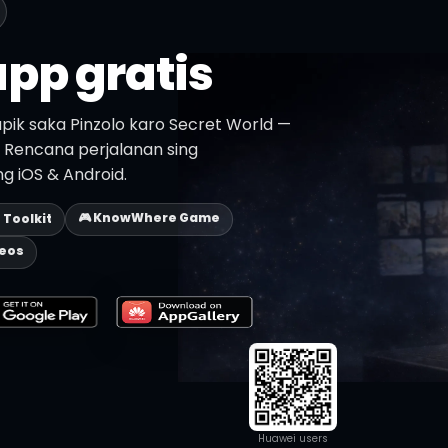
pp gratis
pik saka Pinzolo karo Secret World —
n. Rencana perjalanan sing
ing iOS & Android.
🎮 KnowWhere Game
p Toolkit
deos
Huawei users