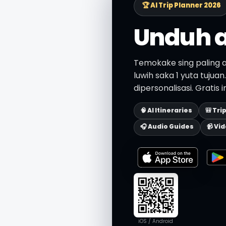
🏆 AI Trip Planner 2026
Unduh a
Temokake sing paling a
luwih saka 1 yuta tujua
dipersonalisasi. Gratis 
🧠 AI Itineraries
🎒 Tri
🎧 Audio Guides
📹 Vi
iOS / Android