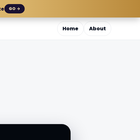
ze
GO →
Home
About