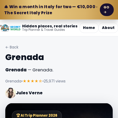
🎄 Win a month in Italy for two — €10,000 ·
GO
→
The Secret Italy Prize
Hidden places, real stories
Home
About
Trip Planner & Travel Guides
← Back
Grenada
Grenada
— Grenada.
Grenada
•
★★★★☆
•
25,971 views
Jules Verne
🏆 AI Trip Planner 2026