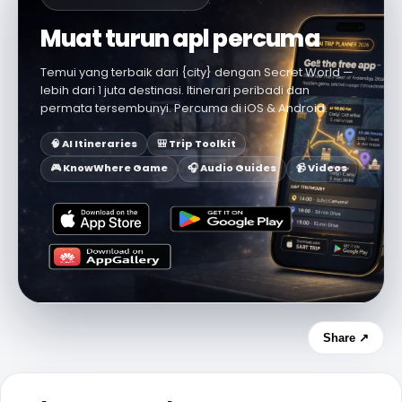
Muat turun apl percuma
Temui yang terbaik dari {city} dengan Secret World —
lebih dari 1 juta destinasi. Itinerari peribadi dan
permata tersembunyi. Percuma di iOS & Android.
🧠 AI Itineraries
🎒 Trip Toolkit
🎮 KnowWhere Game
🎧 Audio Guides
📹 Videos
Share ↗