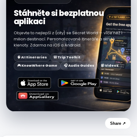
Stáhněte si bezplatnou
aplikaci
Objevte to nejlepší z {city} se Secret World — více než 1
milion destinací. Personalizované itineráře a skryté
klenoty. Zdarma na iOS a Android.
🧠 AI Itineraries
🎒 Trip Toolkit
🎮 KnowWhere Game
🎧 Audio Guides
📹 Videos
Share ↗