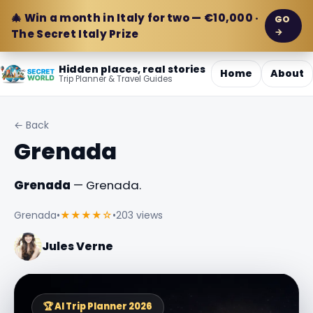
🎄 Win a month in Italy for two — €10,000 ·
GO
→
The Secret Italy Prize
Hidden places, real stories
Home
About
Trip Planner & Travel Guides
← Back
Grenada
Grenada
— Grenada.
Grenada
•
★★★★☆
•
203 views
Jules Verne
🏆 AI Trip Planner 2026