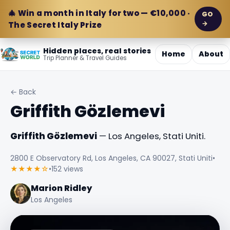
🎄 Win a month in Italy for two — €10,000 ·
GO
→
The Secret Italy Prize
Hidden places, real stories
Home
About
Trip Planner & Travel Guides
← Back
Griffith Gözlemevi
Griffith Gözlemevi
— Los Angeles, Stati Uniti.
2800 E Observatory Rd, Los Angeles, CA 90027, Stati Uniti
•
★★★★☆
•
152 views
Marion Ridley
Los Angeles