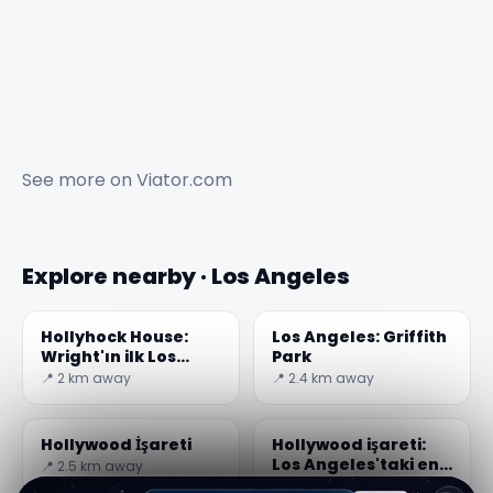
See more on
Viator.com
Explore nearby · Los Angeles
Hollyhock House:
Los Angeles: Griffith
Wright'ın ilk Los
Park
Angeles projesi
📍 2 km away
📍 2.4 km away
Hollywood İşareti
Hollywood işareti:
Los Angeles'taki en
📍 2.5 km away
tanınmış dönüm
📍 2.6 km away