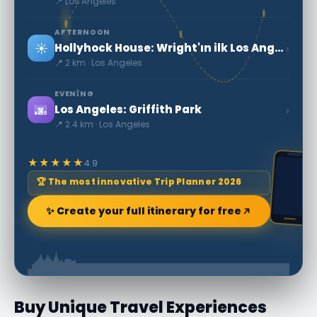
📍 Los Angeles
AFTERNOON
☀️
›
Hollyhock House: Wright'ın ilk Los Angeles projesi
📍 2 km · Los Angeles
EVENING
🌆
›
Los Angeles: Griffith Park
📍 2.4 km · Los Angeles
★★★★★
4.9
🏆 The most innovative Trip Planner 2026
✨ Create your full itinerary for free
Buy Unique Travel Experiences