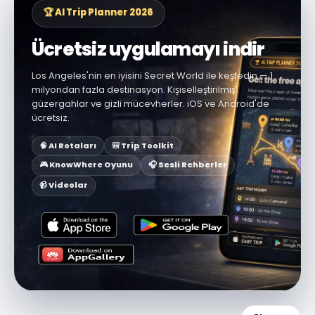
🏆 AI Trip Planner 2026
Ücretsiz uygulamayı indir
Los Angeles'nin en iyisini Secret World ile keşfedin — 1
milyondan fazla destinasyon. Kişiselleştirilmiş
güzergahlar ve gizli mücevherler. iOS ve Android'de
ücretsiz.
🧠 AI Rotaları
🎒 Trip Toolkit
🎮 KnowWhere Oyunu
🎧 Sesli Rehberler
📹 Videolar