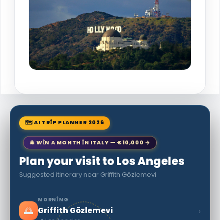
🗺 AI TRIP PLANNER 2026
🎄 WIN A MONTH IN ITALY — €10,000 →
Plan your visit to Los Angeles
Suggested itinerary near Griffith Gözlemevi
MORNING
🌅
›
Griffith Gözlemevi